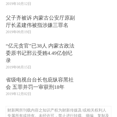
2019年10月12日
父子齐被诉 内蒙古公安厅原副
厅长孟建伟被指涉嫌三罪名
2019年09月19日
“亿元贪官”已38人 内蒙古政法
委原书记邢云受贿4.49亿创纪
录
2019年08月15日
省级电视台台长包庇纵容黑社
会 五罪并罚一审获刑18年
2019年12月02日
财新网所刊载内容之知识产权为财新传媒及/或相关权利人
专属所有或持有。未经许可，禁止进行转载、摘编、复制及