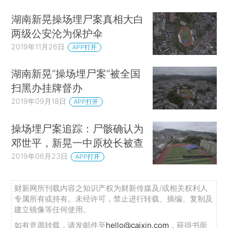
湖南新晃操场埋尸案真相大白
两级公安沦为保护伞
2019年11月26日
APP打开
湖南新晃“操场埋尸案”被全国
扫黑办挂牌督办
2019年09月18日
APP打开
操场埋尸案追踪：尸骸确认为
邓世平，新晃一中原校长被查
2019年06月23日
APP打开
财新网所刊载内容之知识产权为财新传媒及/或相关权利人
专属所有或持有。未经许可，禁止进行转载、摘编、复制及
建立镜像等任何使用。
如有意愿转载，请发邮件至
hello@caixin.com
，获得书面