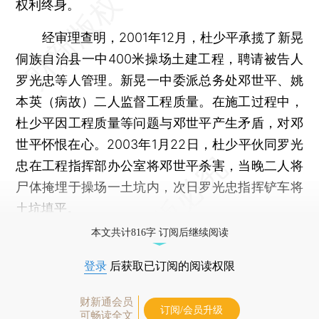
权利终身。
经审理查明，2001年12月，杜少平承揽了新晃
侗族自治县一中400米操场土建工程，聘请被告人
罗光忠等人管理。新晃一中委派总务处邓世平、姚
本英（病故）二人监督工程质量。在施工过程中，
杜少平因工程质量等问题与邓世平产生矛盾，对邓
世平怀恨在心。2003年1月22日，杜少平伙同罗光
忠在工程指挥部办公室将邓世平杀害，当晚二人将
尸体掩埋于操场一土坑内，次日罗光忠指挥铲车将
土坑填平。
本文共计816字 订阅后继续阅读
登录
后获取已订阅的阅读权限
财新通会员
订阅/会员升级
可畅读全文