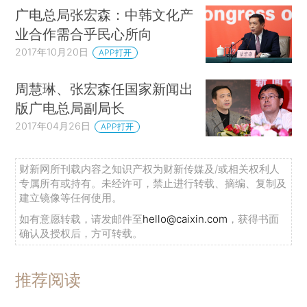
广电总局张宏森：中韩文化产
业合作需合乎民心所向
2017年10月20日
APP打开
周慧琳、张宏森任国家新闻出
版广电总局副局长
2017年04月26日
APP打开
财新网所刊载内容之知识产权为财新传媒及/或相关权利人
专属所有或持有。未经许可，禁止进行转载、摘编、复制及
建立镜像等任何使用。
如有意愿转载，请发邮件至
hello@caixin.com
，获得书面
确认及授权后，方可转载。
推荐阅读