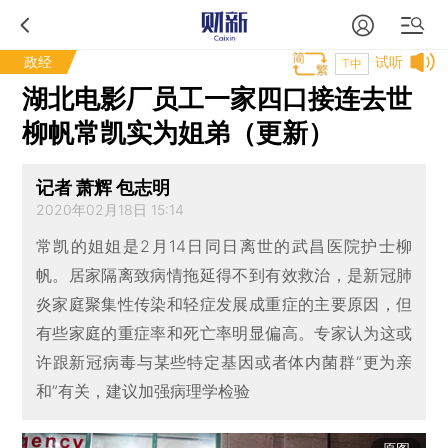
政经
试听
T中
湖北电影厂员工一家四口接连去世
柳帆常凯实为姐弟（更新）
记者 萧辉 包志明
2020年02月18日 15:14
常凯的姐姐是2月14日同日离世的武昌医院护士柳
帆。居家隔离致病情拖延得不到有效救治，是新冠肺
炎家庭聚集性传染和轻症发展成重症的主要原因，但
有些家庭的重症率和死亡率明显偏高。专家认为这或
许跟新冠病毒与某些特定基因或者体内菌群“更为亲
和”有关，建议加强病理学检验