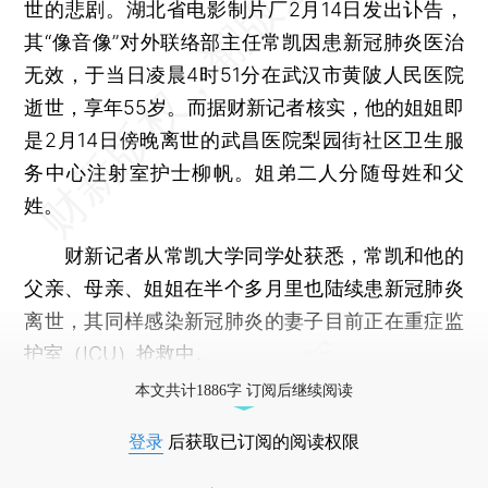
世的悲剧。湖北省电影制片厂2月14日发出讣告，
其“像音像”对外联络部主任常凯因患新冠肺炎医治
无效，于当日凌晨4时51分在武汉市黄陂人民医院
逝世，享年55岁。而据财新记者核实，他的姐姐即
是2月14日傍晚离世的武昌医院梨园街社区卫生服
务中心注射室护士柳帆。姐弟二人分随母姓和父
姓。
财新记者从常凯大学同学处获悉，常凯和他的
父亲、母亲、姐姐在半个多月里也陆续患新冠肺炎
离世，其同样感染新冠肺炎的妻子目前正在重症监
护室（ICU）抢救中。
本文共计1886字 订阅后继续阅读
登录
后获取已订阅的阅读权限