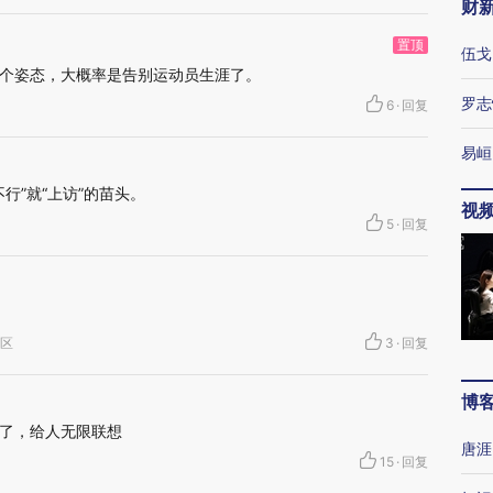
财
置顶
伍戈
个姿态，大概率是告别运动员生涯了。
罗志
6
·
回复
易峘
不行”就“上访”的苗头。
视
5
·
回复
珠区
3
·
回复
博
了，给人无限联想
唐涯
15
·
回复