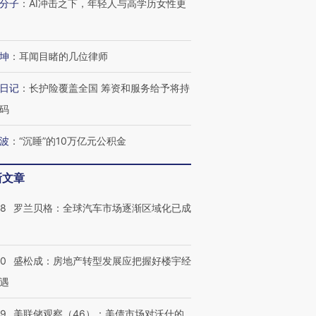
分子
：
AI冲击之下，年轻人与高学历女性更
坤
：
耳闻目睹的几位律师
日记
：
长护险覆盖全国 筹资和服务给予将持
码
波
：
“沉睡”的10万亿元公积金
新文章
58
罗兰贝格：全球汽车市场逐渐区域化已成
50
盛松成：房地产转型发展应把握好楼宇经
遇
39
美联储观察（46）：美债市场对沃什的