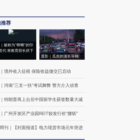
辑推荐
｜被称为“蟑螂”的印
世代 将教育部长拱下
显影｜瓜农的漫长等待
｜
境外收入征税 保险收益缴交已启动
｜
河南“三支一扶”考试舞弊 警方介入侦查
｜
特朗普再上台后中国留学生获签数量大减
｜
广州开发区产业园REIT较发行价“腰斩”
周刊
｜
【封面报道】电力现货市场元年突进