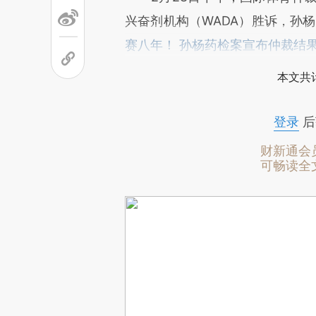
兴奋剂机构（WADA）胜诉，孙
赛八年！ 孙杨药检案宣布仲裁结
本文共计
登录
后
财新通会
可畅读全