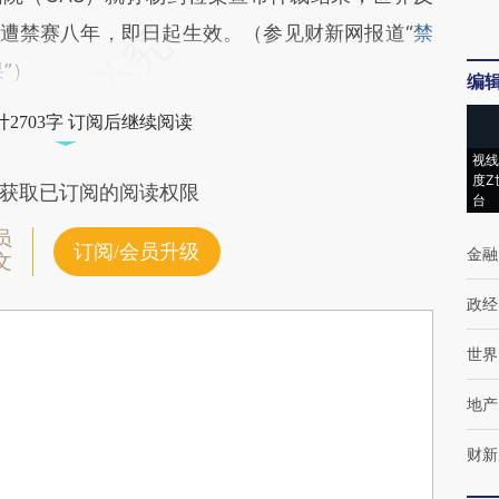
杨遭禁赛八年，即日起生效。（参见财新网报道“
禁
果
”）
编
2703字 订阅后继续阅读
视线
度Z
获取已订阅的阅读权限
台
员
订阅/会员升级
金融
文
政经
世界
地产
财新