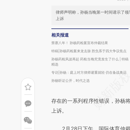
律师声明称，孙杨当晚第一时间请示了领
上诉
相关报道
禁赛八年！ 孙杨药检案宣布仲裁结果
特稿|孙杨药检案来龙去脉 胜负系于四大争议焦点
孙杨药检风波再起 药检当晚究竟发生了什么 | 特稿
精选
专访|孙杨：庭上对方律师避重就轻 仍在备战奥运
孙杨听证公开，时代之选
存在的一系列程序性错误，孙杨将
上诉。
2月28日下午，国际体育仲裁