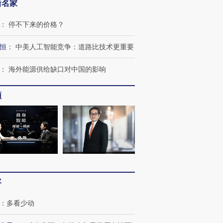
新名家
：
停不下来的价格？
恒
：
中美人工智能竞争：道路比技术更重要
：
海外能源供给缺口对中国的影响
频
客
：
多看少动