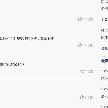
知识
受伤
丁金
80
·
回复
村夫
续加
是吃亏在对规则理解不够，尊重不够
37
·
回复
吴晓
最
世”还是“瑞士”？
10:
1
·
回复
趋势
10:
济机
2
·
回复
10: