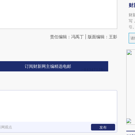
财
财
写
引
责任编辑：冯禹丁 | 版面编辑：王影
订阅财新网主编精选电邮
新网观点
发布