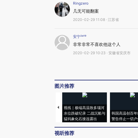
Ringzero
几无可能翻案
2020-02-29 11:08 · 江苏省
安宁²º¹⁹
非常非常不喜欢他这个人
2020-02-29 10:23 · 安徽省安庆市
图片推荐
视线｜极端高温致多瑙河
水位跌破纪录 二战沉船与
韩国高温创百年
猛犸象化石接连露出
警告停止一切户
视听推荐