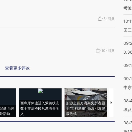
考验
5
·
回复
10:1
回三
09:
10
·
回复
0.3
09:
查看更多评论
09:
中东
08:
西班牙休达进入紧急状态
加沙上百万流离失所者困
马航飞行员
纪录 当局
数千非法移民从摩洛哥闯
于“塑料烤箱” 高温引发健
粒摇头丸 尿
埃及
外活动
入
康危机
毒品
08:
挫1