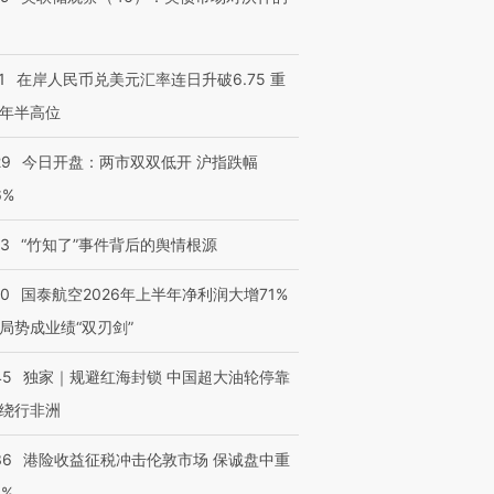
1
在岸人民币兑美元汇率连日升破6.75 重
年半高位
29
今日开盘：两市双双低开 沪指跌幅
6%
13
“竹知了”事件背后的舆情根源
10
国泰航空2026年上半年净利润大增71%
局势成业绩“双刃剑”
45
独家｜规避红海封锁 中国超大油轮停靠
跨国走私7万
视线｜HY
检体内含3种
泽连斯基密集出访美英 索
秘鲁纳斯卡观光飞机坠毁
术：是什
绕行非洲
要防空导弹“救急”
13人遇难
心“花钱找
36
港险收益征税冲击伦敦市场 保诚盘中重
3%