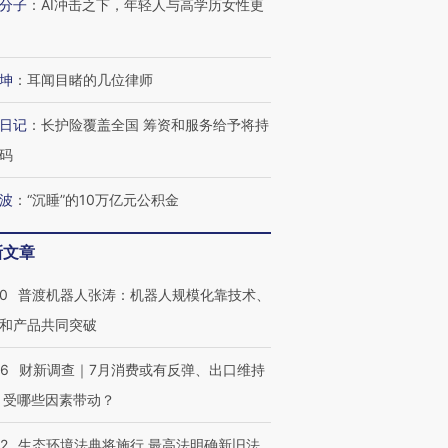
分子
：
AI冲击之下，年轻人与高学历女性更
坤
：
耳闻目睹的几位律师
日记
：
长护险覆盖全国 筹资和服务给予将持
码
波
：
“沉睡”的10万亿元公积金
新文章
00
普渡机器人张涛：机器人规模化靠技术、
和产品共同突破
56
财新调查｜7月消费或有反弹、出口维持
 受哪些因素带动？
42
生态环境法典将施行 最高法明确新旧法