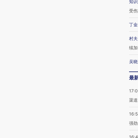
知识
受伤
丁金
村夫
续加
吴晓
最
17:
渠道
16:
强劲
16: