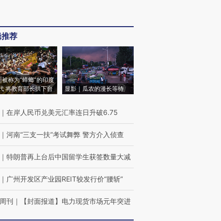
辑推荐
|被称为“蟑螂”的印度
代 将教育部长拱下台
显影｜瓜农的漫长等待
｜
在岸人民币兑美元汇率连日升破6.75
｜
河南“三支一扶”考试舞弊 警方介入侦查
｜
特朗普再上台后中国留学生获签数量大减
｜
广州开发区产业园REIT较发行价“腰斩”
周刊
｜
【封面报道】电力现货市场元年突进