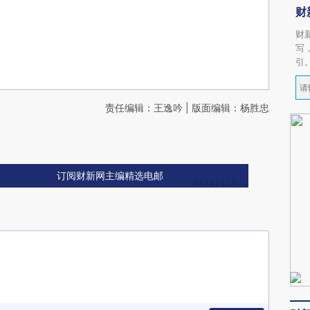
财
财
写
引
责任编辑：王逸吟 | 版面编辑：杨胜忠
订阅财新网主编精选电邮