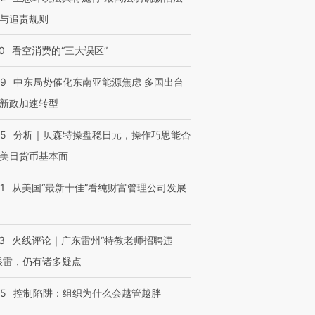
与追责规则
0
看空消费的“三大误区”
59
中东局势催化东南亚能源焦虑 多国出台
新政加速转型
05
分析｜贝森特操盘稳日元，操作巧思能否
美日货币基本面
1
从美国“最新十佳”看纯财富管理公司发展
3
火线评论｜广东雷州“特教老师招聘违
很雷，仍有诸多疑点
05
控制陷阱：组织为什么会越管越胖