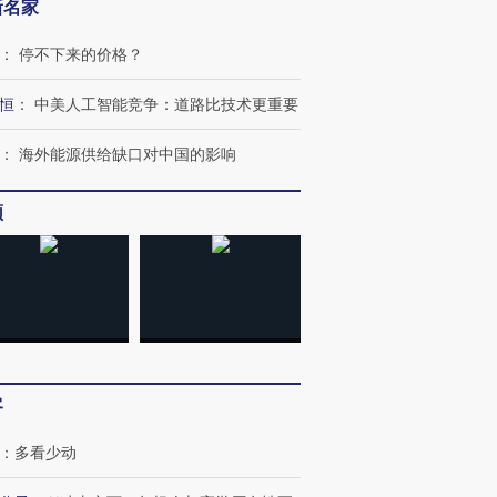
新名家
：
停不下来的价格？
恒
：
中美人工智能竞争：道路比技术更重要
：
海外能源供给缺口对中国的影响
频
跨国走私7万
视线｜HYROX的吸金
视线｜被
检体内含3种
术：是什么让中产们甘
泽连斯基密集出访美英 索
度Z世代
心“花钱找虐”？
要防空导弹“救急”
育部长拱
进第四届链博
【商旅对话】华住集团
客
技“链”接产
【特别呈现】寻找100种
CFO：不靠规模取胜，华
【特别呈
有意思的生活方式·第三对
住三大增长引擎是什么？
有意思的
：
多看少动