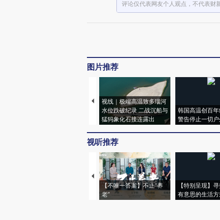
评论仅代表网友个人观点，不代表财
图片推荐
视线｜极端高温致多瑙河
水位跌破纪录 二战沉船与
韩国高温创百年
猛犸象化石接连露出
警告停止一切户
视听推荐
【不唯一答案】不止“养
【特别呈现】寻
老”
有意思的生活方