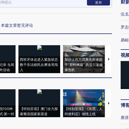
财
新网观点
发布
伍戈
本篇文章暂无评论
罗志
易峘
视
西班牙休达进入紧急状态
加沙上百万流离失所者困
马航飞行员
纪录 当局
数千非法移民从摩洛哥闯
于“塑料烤箱” 高温引发健
粒摇头丸 尿
外活动
入
康危机
毒品
【推广】走
博
找100种
【特别呈现】澳门全力探
【特别呈现】《东莞，人
会，让数智科
式·第一对
索葡语国家新渠道
间便利店》倾情上线
业
唐涯