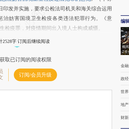
3日印发并实施，要求公检法司机关和海关综合运用
惩治妨害国境卫生检疫各类违法犯罪行为。《意
编
生检疫罪，对疫情期间出入境人士构成威慑。
2528字 订阅后继续阅读
视线
Z世
获取已订阅的阅读权限
金融
员
订阅/会员升级
文
政经
世界
地产
财新