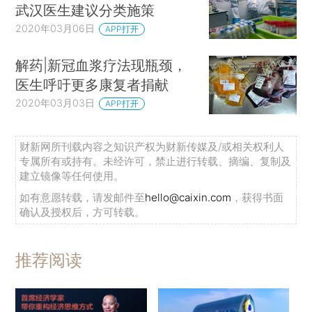
武汉医生建议分类施策
2020年03月06日
APP打开
解药|新冠血浆疗法现瓶颈，
医生呼吁更多康复者捐献
2020年03月03日
APP打开
财新网所刊载内容之知识产权为财新传媒及/或相关权利人
专属所有或持有。未经许可，禁止进行转载、摘编、复制及
建立镜像等任何使用。
如有意愿转载，请发邮件至
hello@caixin.com
，获得书面
确认及授权后，方可转载。
推荐阅读