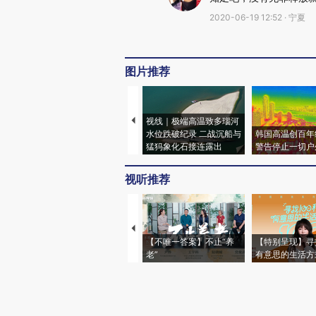
2020-06-19 12:52 · 宁夏
图片推荐
视线｜极端高温致多瑙河
水位跌破纪录 二战沉船与
韩国高温创百年
猛犸象化石接连露出
警告停止一切户
视听推荐
【不唯一答案】不止“养
【特别呈现】寻
老”
有意思的生活方