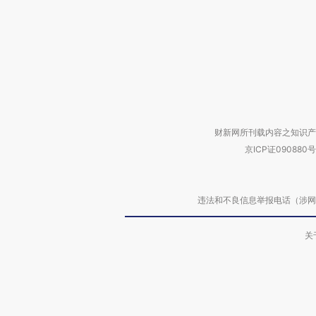
财新网所刊载内容之知识产
京ICP证090880号
违法和不良信息举报电话（涉网络暴力有
关