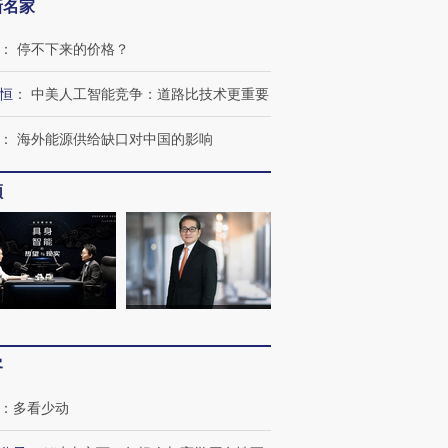
新名家
：
停不下来的价格？
恒
：
中美人工智能竞争：道路比技术更重要
：
海外能源供给缺口对中国的影响
频
客
：
多看少动