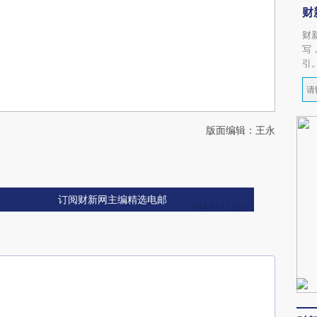
财
财
写
引
版面编辑：王永
订阅财新网主编精选电邮