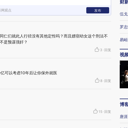
财
新网观点
发布
伍戈
罗志
同仁们就此人行径没有其他定性吗？而且嫖宿幼女这个刑法不
易峘
不是预谋强奸？
3
·
回复
视
0亿可以考虑10年后让你保外就医
8
·
回复
博
15
·
回复
唐涯