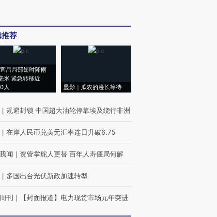
辑推荐
宜昌局部短时降雨
8毫米 紧急转移近
00人
显影｜瓜农的漫长等待
｜
规避封锁 中国超大油轮停靠埃及绕行非洲
｜
在岸人民币兑美元汇率连日升破6.75
我闻
｜
资管掌舵人更替 百年人寿僵局何解
｜
多国出台光伏新政加速转型
周刊
｜
【封面报道】电力现货市场元年突进