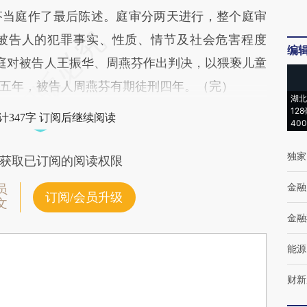
芬当庭作了最后陈述。庭审分两天进行，整个庭审
名被告人的犯罪事实、性质、情节及社会危害程度
编
当庭对被告人王振华、周燕芬作出判决，以猥亵儿童
五年，被告人周燕芬有期徒刑四年。（完）
湖北
12
计347字 订阅后继续阅读
40
独家
获取已订阅的阅读权限
金融
员
订阅/会员升级
文
金融
能源
财新