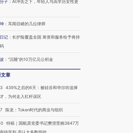
分子
：
AI冲击之下，年轻人与高学历女性更
坤
：
耳闻目睹的几位律师
日记
：
长护险覆盖全国 筹资和服务给予将持
码
波
：
“沉睡”的10万亿元公积金
新文章
53
439%之后的6天：被硅谷和华尔街追捧
才，为何走入杠杆误区
07
陈龙：Token时代的商业与组织
50
特稿｜国航原党委书记樊澄受贿3847万
审待宣判 否认大多数指控