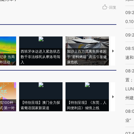
·
回复
09:
0.1
09:
08:
西班牙休达进入紧急状态
加沙上百万流离失所者困
视线｜HYR
纪录 当局
数千非法移民从摩洛哥闯
于“塑料烤箱” 高温引发健
术：是什么
速和
外活动
入
康危机
心“花钱找虐
08:
置；
LU
【推广】走
州建
找100种
【特别呈现】澳门全力探
【特别呈现】《东莞，人
会，让数智科
式·第一对
索葡语国家新渠道
间便利店》倾情上线
业
08:
业”
07: