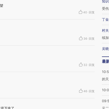
知识
望
受伤
40
·
回复
丁金
村夫
续加
36
·
回复
吴晓
最
32
·
回复
10:
的天
10:
46
·
回复
09:
就是万幸了
元二