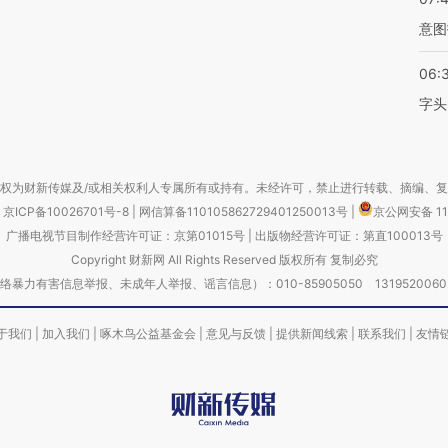
意图
06:
字头
权为财新传媒及/或相关权利人专属所有或持有。未经许可，禁止进行转载、摘编、
京ICP备10026701号-8
|
网信算备110105862729401250013号
|
京公网安备 11
广播电视节目制作经营许可证：京第01015号
|
出版物经营许可证：第直100013号
Copyright 财新网 All Rights Reserved 版权所有 复制必究
害信息举报、未成年人举报、谣言信息）：010-85905050 13195200605 举报邮
于我们
|
加入我们
|
啄木鸟公益基金会
|
意见与反馈
|
提供新闻线索
|
联系我们
|
友情