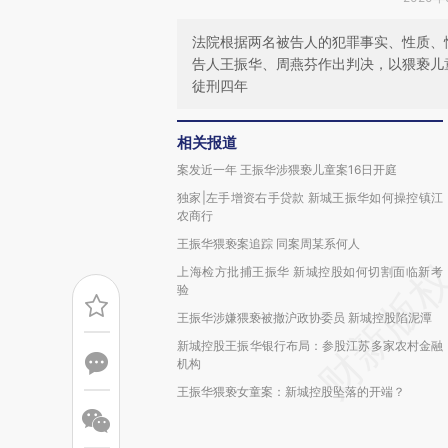
法院根据两名被告人的犯罪事实、性质、
告人王振华、周燕芬作出判决，以猥亵儿
徒刑四年
相关报道
案发近一年 王振华涉猥亵儿童案16日开庭
独家|左手增资右手贷款 新城王振华如何操控镇江
农商行
王振华猥亵案追踪 同案周某系何人
上海检方批捕王振华 新城控股如何切割面临新考
验
王振华涉嫌猥亵被撤沪政协委员 新城控股陷泥潭
新城控股王振华银行布局：参股江苏多家农村金融
机构
王振华猥亵女童案：新城控股坠落的开端？