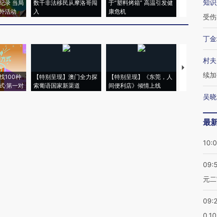
知识
纪录 当局
数千非法移民从摩洛哥闯
于“塑料烤箱” 高温引发健
术：是什么
外活动
入
康危机
心“花钱找虐
受伤
丁金
村夫
【推广】走
续加
找100种
【特别呈现】澳门全力探
【特别呈现】《东莞，人
会，让数智科
式·第一对
索葡语国家新渠道
间便利店》倾情上线
业
吴晓
最
10:
09:
元二
09:
0.1