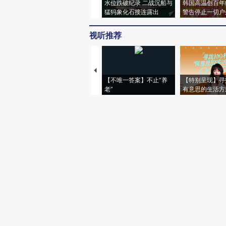
水位跌破纪录 二战沉船与
韩国高温创百年
猛犸象化石接连露出
警告停止一切户
视听推荐
【不唯一答案】不止“养
【特别呈现】寻
老”
有意思的生活方