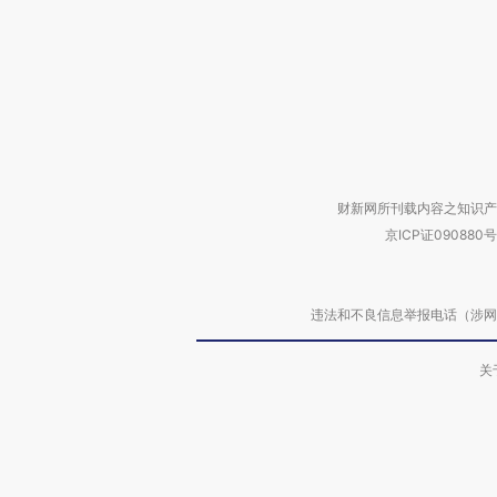
财新网所刊载内容之知识产
京ICP证090880号
违法和不良信息举报电话（涉网络暴力有
关