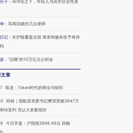
分子
：
AI冲击之下，年轻人与高学历女性更
让中产们甘
粒摇头丸 尿检体内含3种
度Z世代 用街头抗争将教
秘鲁纳斯
”？
毒品
育部长拱下台
13人遇难
坤
：
耳闻目睹的几位律师
日记
：
长护险覆盖全国 筹资和服务给予将持
进第四届链博
【商旅对话】华住集团
码
技“链”接产
【特别呈现】寻找100种
CFO：不靠规模取胜，华
【特别呈
有意思的生活方式·第三对
住三大增长引擎是什么？
有意思的
波
：
“沉睡”的10万亿元公积金
新文章
07
陈龙：Token时代的商业与组织
50
特稿｜国航原党委书记樊澄受贿3847万
审待宣判 否认大多数指控
29
今日开盘：沪指报3896.49点 跌幅
0%