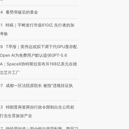
24
蓄势突破后的黄金
51
特稿｜宇树发行市值610亿 先行者的加
考验
29
T早报｜英伟达或拟下调下代GPU显存配
Open AI为免费用户默认提供GPT-5.6
NA；SpaceX协特斯拉宣布斥168亿美元在德
立芯片工厂
07
成都一区法院原院长 被指“违规挂证执
43
特朗普再签两份行政令限制出生公民权
打击生育旅游产业
37
财经早知道｜部分银行房贷利率，降至“2