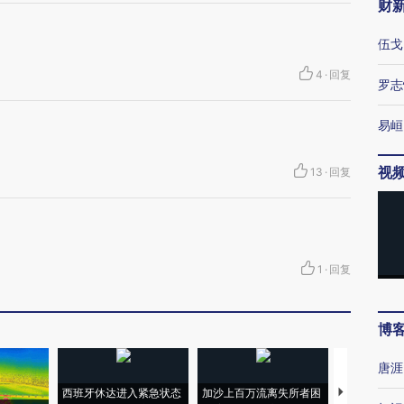
财
伍戈
4
·
回复
罗志
易峘
视
13
·
回复
1
·
回复
博
唐涯
西班牙休达进入紧急状态
加沙上百万流离失所者困
视线｜HYR