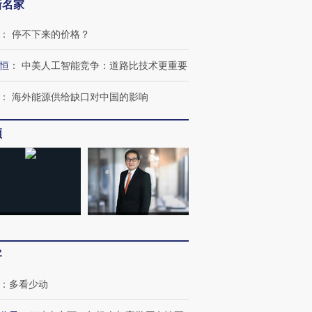
新名家
：
停不下来的价格？
恒
：
中美人工智能竞争：道路比技术更重要
：
海外能源供给缺口对中国的影响
频
客
：
多看少动
OX的吸金
马航飞行员跨国走私7万
视线｜被称为“蟑螂”的印