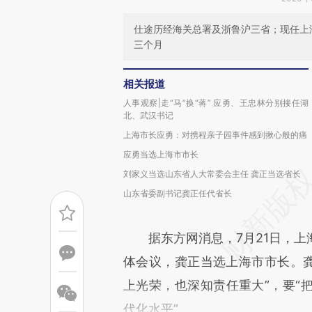
仕途历经海关总署及浙鲁沪三省；现任上
三个月
相关报道
人事观察|走“马”换“蒋” 应勇、王忠林分别接任湖
北、武汉书记
上海市长应勇：对携程亲子园事件感到揪心般的痛
应勇当选上海市市长
刘家义当选山东省人大常委会主任 龚正当选省长
山东省委副书记龚正任代省长
据东方网消息，7月21日，上
体会议，龚正当选上海市市长。龚
上光荣，也深知责任重大”，要“
代化水平”。