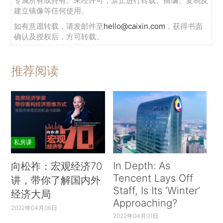
专属所有或持有。未经许可，禁止进行转载、摘编、复制及
建立镜像等任何使用。
如有意愿转载，请发邮件至
hello@caixin.com
，获得书面
确认及授权后，方可转载。
推荐阅读
私房课
In Depth: As
向松祚：宏观经济70
Tencent Lays Off
讲，带你了解国内外
Staff, Is Its ‘Winter’
经济大局
Approaching?
2022年04月06日
2022年04月01日