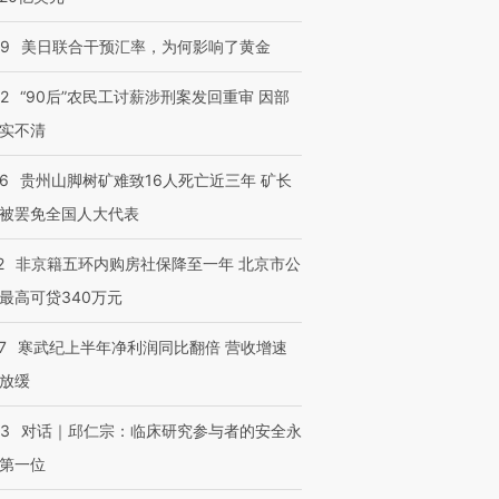
09
美日联合干预汇率，为何影响了黄金
32
“90后”农民工讨薪涉刑案发回重审 因部
实不清
36
贵州山脚树矿难致16人死亡近三年 矿长
被罢免全国人大代表
2
非京籍五环内购房社保降至一年 北京市公
最高可贷340万元
7
寒武纪上半年净利润同比翻倍 营收增速
放缓
53
对话｜邱仁宗：临床研究参与者的安全永
第一位