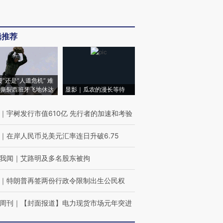
辑推荐
侵”还是“人道危机” 难
撕裂西班牙飞地休达
显影｜瓜农的漫长等待
｜
宇树发行市值610亿 先行者的加速和考验
｜
在岸人民币兑美元汇率连日升破6.75
我闻
｜
艾路明及多名股东被拘
｜
特朗普再签两份行政令限制出生公民权
周刊
｜
【封面报道】电力现货市场元年突进