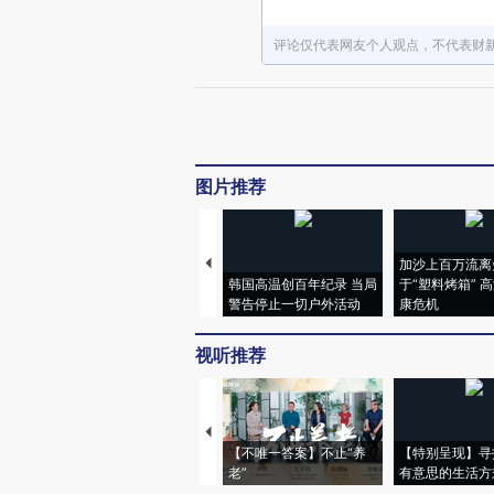
评论仅代表网友个人观点，不代表财
图片推荐
加沙上百万流离
韩国高温创百年纪录 当局
于“塑料烤箱” 
警告停止一切户外活动
康危机
视听推荐
【不唯一答案】不止“养
【特别呈现】寻
老”
有意思的生活方