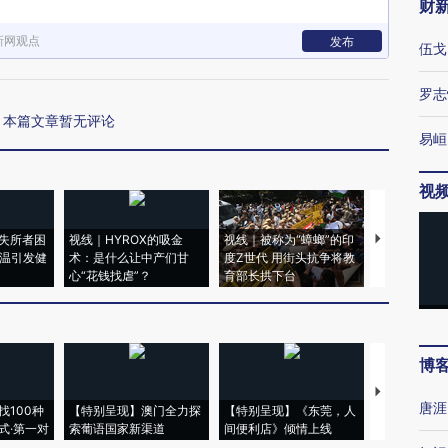
财
新网观点
发布
伍戈
罗志
本篇文章暂无评论
易峘
视
失所者困
视线｜HYROX的吸金
视线｜被称为“蟑螂”的印
视线｜“入侵
高温引发健
术：是什么让中产们甘
度Z世代 用街头抗争将教
机”？难民潮
心“花钱找虐”？
育部长拱下台
飞地休达
博
【推广】走
唐涯
找100种
【特别呈现】澳门全力探
【特别呈现】《东莞，人
会，让数智科
式·第一对
索葡语国家新渠道
间便利店》倾情上线
业