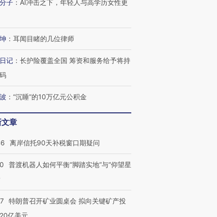
分子
：
AI冲击之下，年轻人与高学历女性更
坤
：
耳闻目睹的几位律师
日记
：
长护险覆盖全国 筹资和服务给予将持
码
波
：
“沉睡”的10万亿元公积金
新文章
46
离岸信托90天补税窗口期疑问
00
普渡机器人如何平衡“脚踏实地”与“仰望星
？
57
特朗普召开矿业圆桌会 拟向关键矿产投
20亿美元