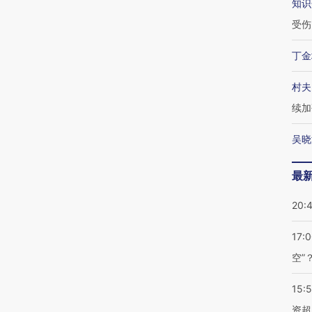
知识
受伤
丁金
村夫
续加
吴晓
最
20:
17:
空”
15:
资超