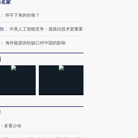
新名家
：
停不下来的价格？
恒
：
中美人工智能竞争：道路比技术更重要
：
海外能源供给缺口对中国的影响
频
”还是“人道危
湖北宜昌局部短时降雨
哈尔滨遭遇短时极端强降
撕裂西班牙
128毫米 紧急转移近
雨 3小时累计雨量超80毫
秘鲁纳斯
4000人
米
13人遇难
客
进第四届链博
【商旅对话】华住集团
：
多看少动
技“链”接产
【特别呈现】寻找100种
CFO：不靠规模取胜，华
【特别呈
有意思的生活方式·第三对
住三大增长引擎是什么？
有意思的