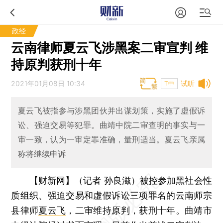
政经
云南律师夏云飞涉黑案二审宣判 维
持原判获刑十年
2021年01月08日 10:34
试听
T中
夏云飞被指参与涉黑团伙并出谋划策，实施了虚假诉
讼、强迫交易等犯罪。曲靖中院二审查明的事实与一
审一致，认为一审定罪准确，量刑适当。夏云飞亲属
称将继续申诉
【财新网】（记者 孙良滋）
被控参加黑社会性
质组织、强迫交易和虚假诉讼三项罪名的云南师宗
县律师
夏云飞
，二审维持原判，获刑十年。曲靖市