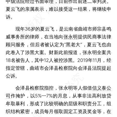
中级法院经过书面审理，日前作出前述二审判决。
夏云飞的亲属表示，难以接受这一结果，将继续申
诉。
现年36岁的夏云飞，是云南省曲靖市师宗县鸣
威事务所的律师，在当地向
张永明
提供民商事法律
顾问服务，但后者被认定为“黑老大”，夏云飞也由
此卷入了涉黑大案。财新此前报道，张永明全案共
18名被告人，其中12人被控涉黑。2019年11月，经
指定管辖，曲靖市会泽县检察院向会泽县法院提起
公诉。
会泽县检察院指控，张永明等人假借
信义泰公
司
作掩护，以5%—7%的月息，从事非法高利放贷
牟取暴利，形成了比较明确的层级和职责分工，组
织结构紧密，成员每月领取固定工资及奖金等，在