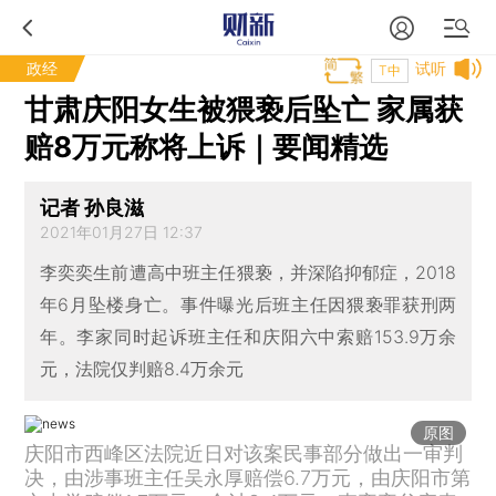
政经
试听
T中
甘肃庆阳女生被猥亵后坠亡 家属获
赔8万元称将上诉｜要闻精选
记者 孙良滋
2021年01月27日 12:37
李奕奕生前遭高中班主任猥亵，并深陷抑郁症，2018
年6月坠楼身亡。事件曝光后班主任因猥亵罪获刑两
年。李家同时起诉班主任和庆阳六中索赔153.9万余
元，法院仅判赔8.4万余元
原图
庆阳市西峰区法院近日对该案民事部分做出一审判
决，由涉事班主任吴永厚赔偿6.7万元，由庆阳市第