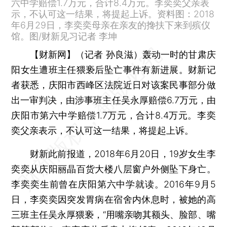
六中学赔偿1.7万元，合计8.4万元。李奕奕父亲表
示，不认可这一结果，将提起上诉。资料图：2018
年6月29日，李奕奕母亲在亲友的搀扶下来到殡仪
馆。图/财新见习记者 李坤
【财新网】（记者 孙良滋）
轰动一时的甘肃庆
阳女生遭班主任猥亵后坠亡事件有新进展。财新记
者获悉，庆阳市西峰区法院近日对该案民事部分做
出一审判决，由涉事班主任吴永厚赔偿6.7万元，由
庆阳市第六中学赔偿1.7万元，合计8.4万元。李奕
奕父亲表示，不认可这一结果，将提起上诉。
财新此前报道，2018年6月20日，19岁女生李
奕奕从庆阳丽晶百货大楼八层窗户外侧坠下身亡。
李奕奕生前曾在庆阳第六中学就读。2016年9月5
日，李奕奕因突发胃病在宿舍内休息时，被她的高
三班主任吴永厚猥亵，“用嘴亲吻其额头、脸部、嘴