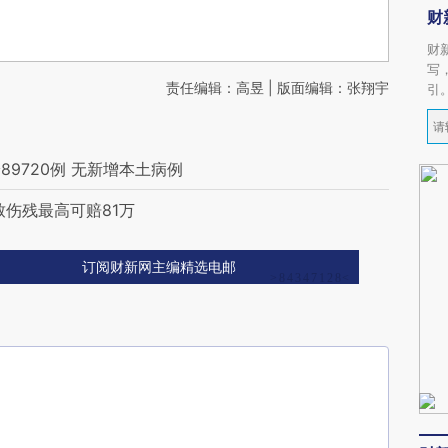
财
财
写
责任编辑：高昱 | 版面编辑：张翔宇
引
9720例 无新增本土病例
伤残最高可赔81万
订阅财新网主编精选电邮