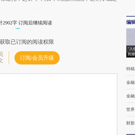
编
2902字 订阅后继续阅读
获取已订阅的阅读权限
“入
员
民潮
订阅/会员升级
文
特稿
金融
金融
世界
财新