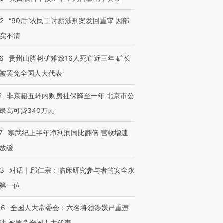
32
“90后”农民工讨薪涉刑案发回重审 因部
实不清
36
贵州山脚树矿难致16人死亡近三年 矿长
被罢免全国人大代表
2
非京籍五环内购房社保降至一年 北京市公
最高可贷340万元
7
寒武纪上半年净利润同比翻倍 营收增速
放缓
53
对话｜邱仁宗：临床研究参与者的安全永
第一位
06
全国人大常委会：六名将领涉嫌严重违
法 被罢免全国人大代表