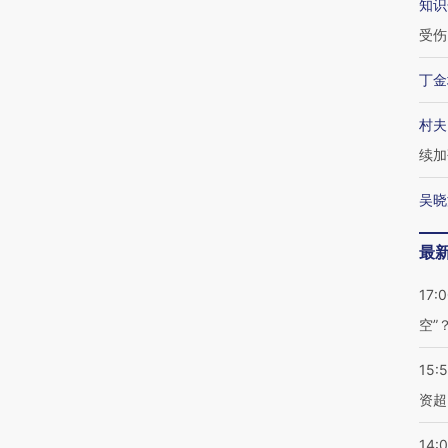
知识
受伤
丁金
村夫
续加
吴晓
最
17:
空”
15:
资超
14: