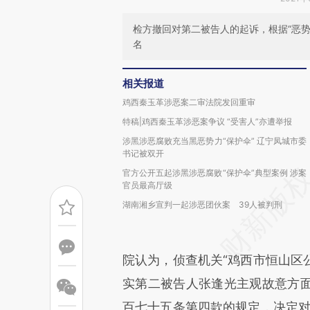
检方撤回对第二被告人的起诉，根据“恶势
名
相关报道
鸡西秦玉革涉恶案二审法院发回重审
特稿|鸡西秦玉革涉恶案争议 “受害人”亦遭举报
涉黑涉恶腐败充当黑恶势力“保护伞” 辽宁凤城市委
书记被双开
官方公开五起涉黑涉恶腐败“保护伞”典型案例 涉案
官员最高厅级
湖南湘乡宣判一起涉恶团伙案 39人被判刑
院认为，侦查机关“鸡西市恒山区
实第二被告人张逢光主观故意方
百七十五条第四款的规定，决定对