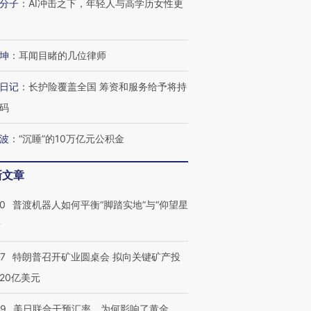
分子
：
AI冲击之下，年轻人与高学历女性更
坤
：
耳闻目睹的几位律师
日记
：
长护险覆盖全国 筹资和服务给予将持
码
波
：
“沉睡”的10万亿元公积金
新文章
00
普渡机器人如何平衡“脚踏实地”与“仰望星
？
57
特朗普召开矿业圆桌会 拟向关键矿产投
20亿美元
09
美日联合干预汇率，为何影响了黄金