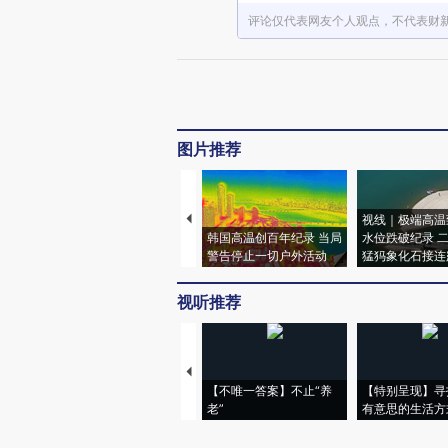
评论仅代表网友个人观点，不代表财
图片推荐
视线｜极端高温
韩国高温创百年纪录 当局
水位跌破纪录 
警告停止一切户外活动
猛犸象化石接连
视听推荐
【不唯一答案】不止“养
【特别呈现】寻
老”
有意思的生活方