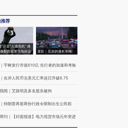
辑推荐
侵”还是“人道危机” 难
撕裂西班牙飞地休达
显影｜瓜农的漫长等待
｜
宇树发行市值610亿 先行者的加速和考验
｜
在岸人民币兑美元汇率连日升破6.75
我闻
｜
艾路明及多名股东被拘
｜
特朗普再签两份行政令限制出生公民权
周刊
｜
【封面报道】电力现货市场元年突进