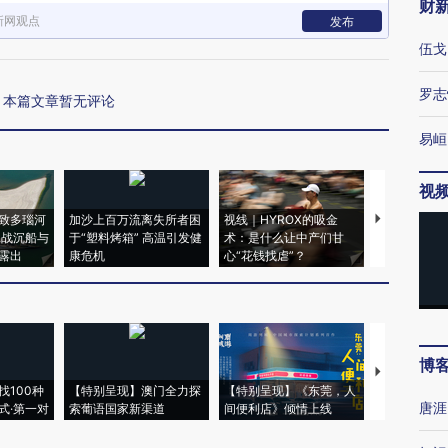
财
新网观点
发布
伍戈
罗志
本篇文章暂无评论
易峘
视
致多瑙河
加沙上百万流离失所者困
视线｜HYROX的吸金
马航飞行员
二战沉船与
于“塑料烤箱” 高温引发健
术：是什么让中产们甘
粒摇头丸 尿
露出
康危机
心“花钱找虐”？
毒品
博
【推广】走
找100种
【特别呈现】澳门全力探
【特别呈现】《东莞，人
会，让数智科
唐涯
式·第一对
索葡语国家新渠道
间便利店》倾情上线
业