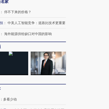
新名家
：
停不下来的价格？
恒
：
中美人工智能竞争：道路比技术更重要
：
海外能源供给缺口对中国的影响
频
跨国走私7万
视线｜被称为“蟑螂”的印
视线｜“入侵”还是“人道危
检体内含3种
度Z世代 用街头抗争将教
机”？难民潮撕裂西班牙
秘鲁纳斯
育部长拱下台
飞地休达
13人遇难
客
进第四届链博
【商旅对话】华住集团
技“链”接产
【特别呈现】寻找100种
CFO：不靠规模取胜，华
【特别呈
：
多看少动
有意思的生活方式·第三对
住三大增长引擎是什么？
有意思的