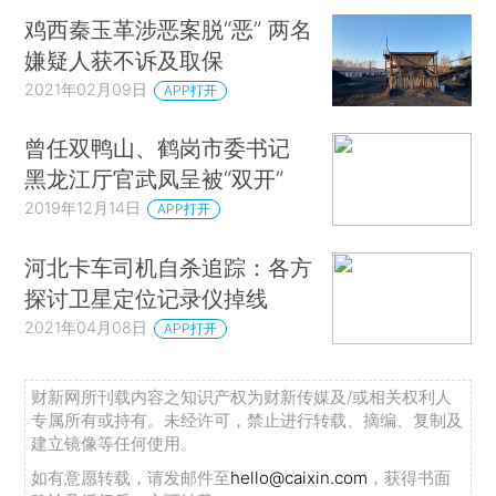
鸡西秦玉革涉恶案脱“恶” 两名
嫌疑人获不诉及取保
2021年02月09日
APP打开
曾任双鸭山、鹤岗市委书记
黑龙江厅官武凤呈被“双开”
2019年12月14日
APP打开
河北卡车司机自杀追踪：各方
探讨卫星定位记录仪掉线
2021年04月08日
APP打开
财新网所刊载内容之知识产权为财新传媒及/或相关权利人
专属所有或持有。未经许可，禁止进行转载、摘编、复制及
建立镜像等任何使用。
如有意愿转载，请发邮件至
hello@caixin.com
，获得书面