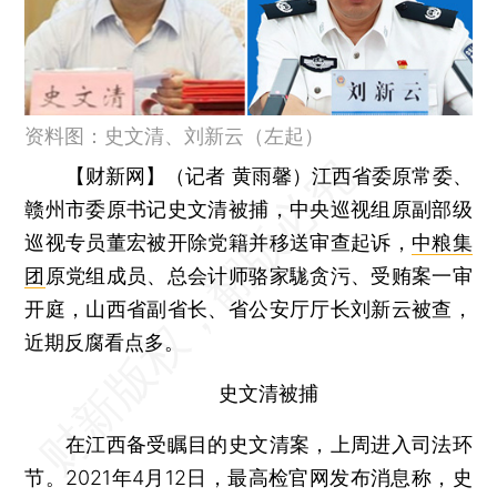
资料图：史文清、刘新云（左起）
【财新网】（记者 黄雨馨）
江西省委原常委、
赣州市委原书记史文清被捕，中央巡视组原副部级
巡视专员董宏被开除党籍并移送审查起诉，
中粮集
团
原党组成员、总会计师骆家駹贪污、受贿案一审
开庭，山西省副省长、省公安厅厅长刘新云被查，
近期反腐看点多。
史文清被捕
在江西备受瞩目的史文清案，上周进入司法环
节。2021年4月12日，最高检官网发布消息称，史