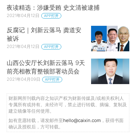
夜读精选：涉嫌受贿 史文清被逮捕
2021年04月12日
APP打开
反腐记｜刘新云落马 龚道安
被诉
2021年04月12日
APP打开
山西公安厅长刘新云落马 9天
前亮相教育整顿部署动员会
2021年04月09日
APP打开
财新网所刊载内容之知识产权为财新传媒及/或相关权利人
专属所有或持有。未经许可，禁止进行转载、摘编、复制及
建立镜像等任何使用。
如有意愿转载，请发邮件至
hello@caixin.com
，获得书面
确认及授权后，方可转载。