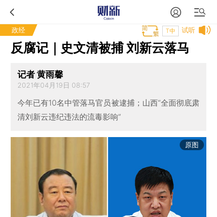
政经
试听
T中
反腐记｜史文清被捕 刘新云落马
记者 黄雨馨
2021年04月19日 08:57
今年已有10名中管落马官员被逮捕；山西“全面彻底肃
清刘新云违纪违法的流毒影响”
原图