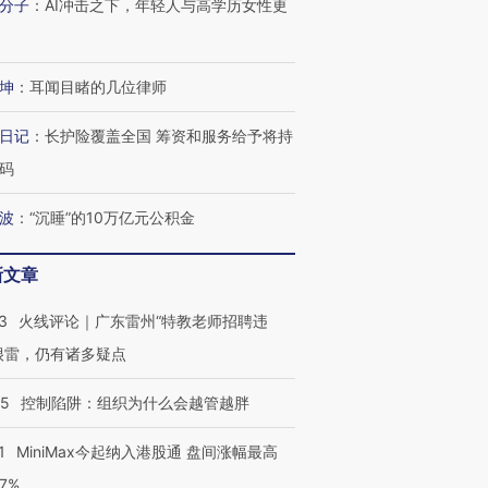
分子
：
AI冲击之下，年轻人与高学历女性更
坤
：
耳闻目睹的几位律师
进第四届链博
【商旅对话】华住集团
日记
：
长护险覆盖全国 筹资和服务给予将持
技“链”接产
【特别呈现】寻找100种
CFO：不靠规模取胜，华
【特别呈
有意思的生活方式·第三对
住三大增长引擎是什么？
有意思的
码
波
：
“沉睡”的10万亿元公积金
新文章
3
火线评论｜广东雷州“特教老师招聘违
很雷，仍有诸多疑点
05
控制陷阱：组织为什么会越管越胖
1
MiniMax今起纳入港股通 盘间涨幅最高
77%