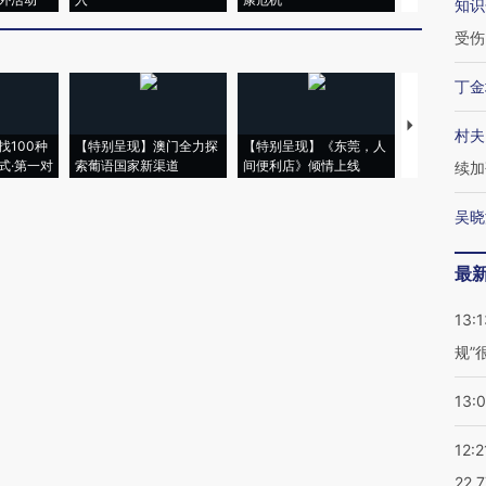
知识
受伤
丁金
【推广】走
村夫
找100种
【特别呈现】澳门全力探
【特别呈现】《东莞，人
会，让数智科
式·第一对
索葡语国家新渠道
间便利店》倾情上线
业
续加
吴晓
最
13:1
规”
13:
12:2
22.