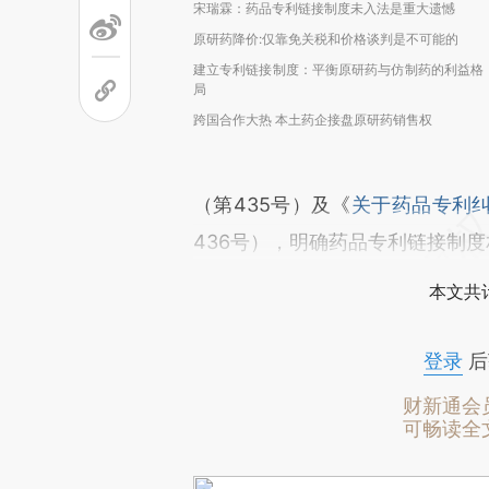
宋瑞霖：药品专利链接制度未入法是重大遗憾
原研药降价:仅靠免关税和价格谈判是不可能的
建立专利链接制度：平衡原研药与仿制药的利益格
局
跨国合作大热 本土药企接盘原研药销售权
（第435号）及《
关于药品专利
436号），明确药品专利链接制
本文共计
登录
后
财新通会
可畅读全