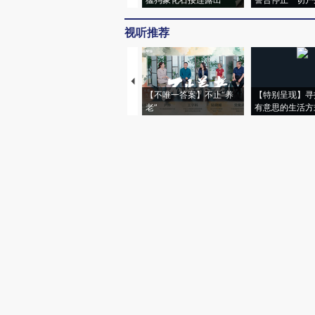
视听推荐
【不唯一答案】不止“养
【特别呈现】寻
老”
有意思的生活方