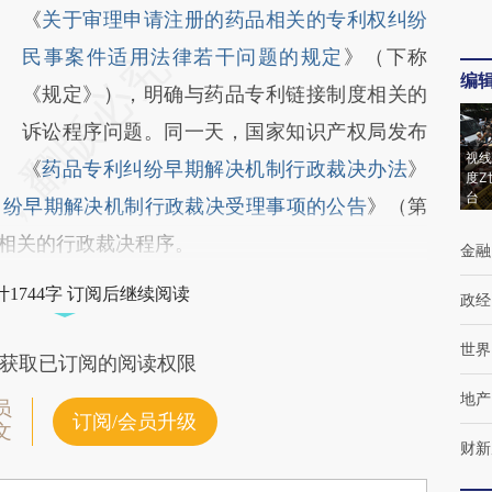
《
关于审理申请注册的药品相关的专利权纠纷
民事案件适用法律若干问题的规定
》（下称
编
《规定》），明确与药品专利链接制度相关的
诉讼程序问题。同一天，国家知识产权局发布
视线
《
药品专利纠纷早期解决机制行政裁决办法
》
度Z
台
纠纷早期解决机制行政裁决受理事项的公告
》（第
度相关的行政裁决程序。
金融
1744字 订阅后继续阅读
政经
世界
获取已订阅的阅读权限
地产
员
订阅/会员升级
文
财新