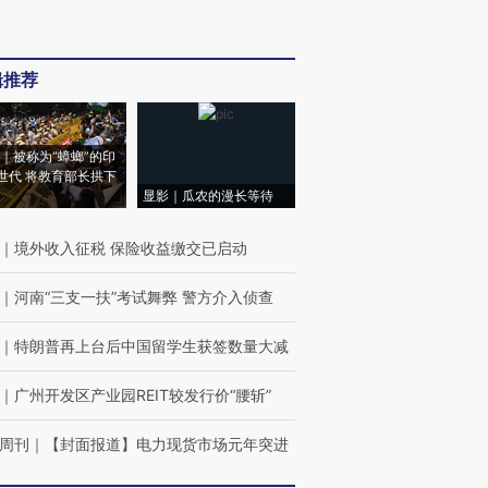
辑推荐
｜被称为“蟑螂”的印
世代 将教育部长拱下
显影｜瓜农的漫长等待
｜
境外收入征税 保险收益缴交已启动
｜
河南“三支一扶”考试舞弊 警方介入侦查
｜
特朗普再上台后中国留学生获签数量大减
｜
广州开发区产业园REIT较发行价“腰斩”
周刊
｜
【封面报道】电力现货市场元年突进