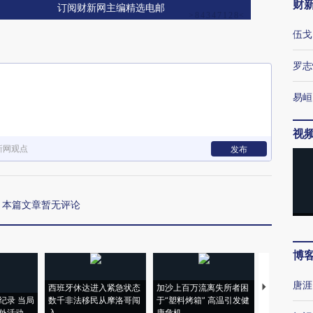
财
订阅财新网主编精选电邮
伍戈
罗志
易峘
视
新网观点
发布
本篇文章暂无评论
博
唐涯
西班牙休达进入紧急状态
加沙上百万流离失所者困
马航飞行员
纪录 当局
数千非法移民从摩洛哥闯
于“塑料烤箱” 高温引发健
粒摇头丸 尿
外活动
入
康危机
毒品