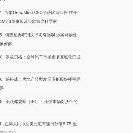
4
谷歌DeepMind CEO哈萨比斯卸任 转任
epMind董事长及谷歌首席科学家
6
侦查起诉审判执行均有漏洞 涉案财物处
象何解
58
罗兰贝格：全球汽车市场逐渐区域化已成
50
盛松成：房地产转型发展应把握好楼宇经
遇
39
美联储观察（46）：美债市场对沃什的
1
在岸人民币兑美元汇率连日升破6.75 重
年半高位