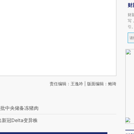
财
财
写
引
责任编辑：王逸吟 | 版面编辑：鲍琦
首批中央储备冻猪肉
冠Delta变异株