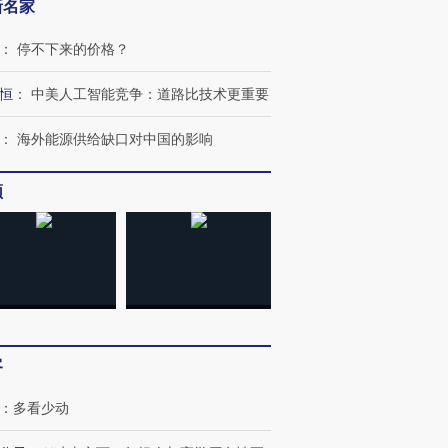
新名家
：
停不下来的价格？
恒
：
中美人工智能竞争：道路比技术更重要
：
海外能源供给缺口对中国的影响
频
客
：
多看少动
跨国走私7万
视线｜HY
检体内含3种
泽连斯基密集出访美英 索
秘鲁纳斯卡观光飞机坠毁
术：是什
要防空导弹“救急”
13人遇难
心“花钱找