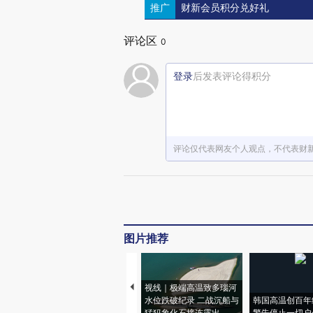
推广
财新会员积分兑好礼
评论区
0
登录
后发表评论得积分
评论仅代表网友个人观点，不代表财
图片推荐
视线｜极端高温致多瑙河
水位跌破纪录 二战沉船与
韩国高温创百年
猛犸象化石接连露出
警告停止一切户