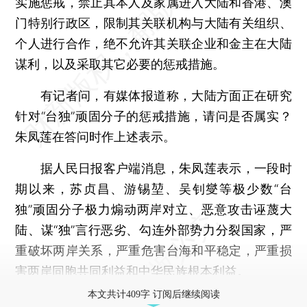
实施惩戒，禁止其本人及家属进入大陆和香港、澳
门特别行政区，限制其关联机构与大陆有关组织、
个人进行合作，绝不允许其关联企业和金主在大陆
谋利，以及采取其它必要的惩戒措施。
有记者问，有媒体报道称，大陆方面正在研究
针对“台独”顽固分子的惩戒措施，请问是否属实？
朱凤莲在答问时作上述表示。
据人民日报客户端消息，朱凤莲表示，一段时
期以来，苏贞昌、游锡堃、吴钊燮等极少数“台
独”顽固分子极力煽动两岸对立、恶意攻击诬蔑大
陆、谋“独”言行恶劣、勾连外部势力分裂国家，严
重破坏两岸关系，严重危害台海和平稳定，严重损
害两岸同胞共同利益和中华民族根本利益。
本文共计409字 订阅后继续阅读