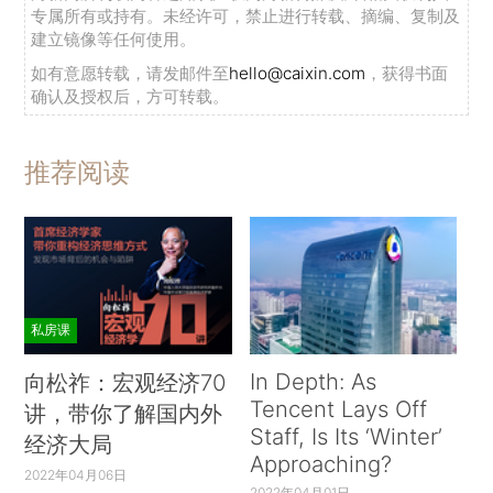
专属所有或持有。未经许可，禁止进行转载、摘编、复制及
建立镜像等任何使用。
如有意愿转载，请发邮件至
hello@caixin.com
，获得书面
确认及授权后，方可转载。
推荐阅读
私房课
In Depth: As
向松祚：宏观经济70
Tencent Lays Off
讲，带你了解国内外
Staff, Is Its ‘Winter’
经济大局
Approaching?
2022年04月06日
2022年04月01日