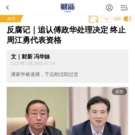
政经
试听
T中
反腐记｜追认傅政华处理决定 终止
周江勇代表资格
文｜财新 冯华妹
2021年11月29日 07:34
潘家华被逮捕，于志刚沈阳过堂
原图