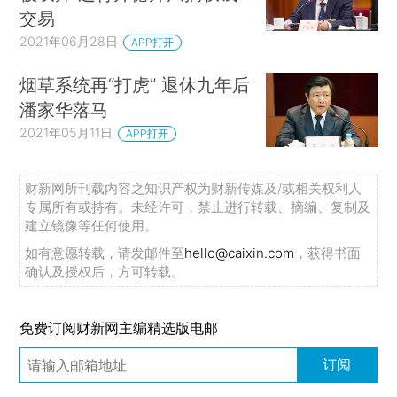
交易
2021年06月28日
APP打开
烟草系统再“打虎” 退休九年后
潘家华落马
2021年05月11日
APP打开
财新网所刊载内容之知识产权为财新传媒及/或相关权利人
专属所有或持有。未经许可，禁止进行转载、摘编、复制及
建立镜像等任何使用。
如有意愿转载，请发邮件至
hello@caixin.com
，获得书面
确认及授权后，方可转载。
免费订阅财新网主编精选版电邮
订阅