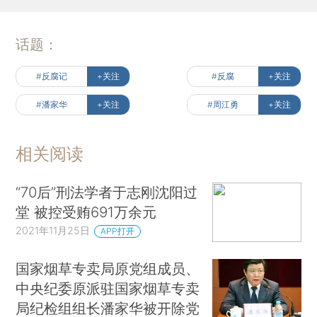
话题：
#反腐记
+关注
#反腐
+关注
#潘家华
+关注
#周江勇
+关注
相关阅读
“70后”刑法学者于志刚沈阳过
堂 被控受贿691万余元
2021年11月25日
APP打开
国家烟草专卖局原党组成员、
中央纪委原派驻国家烟草专卖
局纪检组组长潘家华被开除党