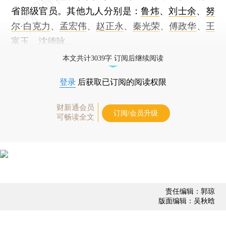
省部级官员。其他九人分别是：
鲁炜
、
刘士余
、
努
尔·白克力
、
孟宏伟
、
赵正永
、
秦光荣
、
傅政华
、
王
富玉
、
沈德咏
。
本文共计3039字 订阅后继续阅读
登录
后获取已订阅的阅读权限
财新通会员
订阅/会员升级
可畅读全文
责任编辑：郭琼
版面编辑：吴秋晗