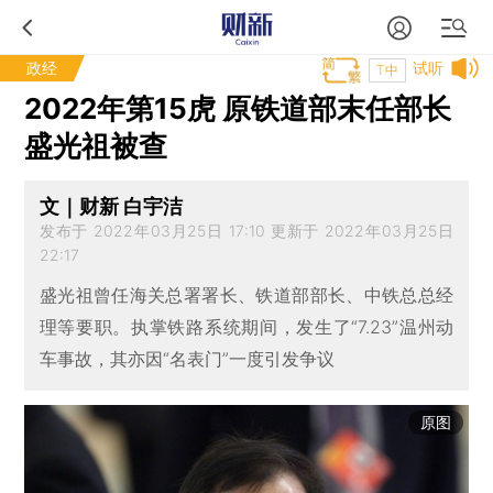
政经
试听
T中
2022年第15虎 原铁道部末任部长
盛光祖被查
文｜财新 白宇洁
发布于 2022年03月25日 17:10 更新于 2022年03月25日
22:17
盛光祖曾任海关总署署长、铁道部部长、中铁总总经
理等要职。执掌铁路系统期间，发生了“7.23”温州动
车事故，其亦因“名表门”一度引发争议
原图