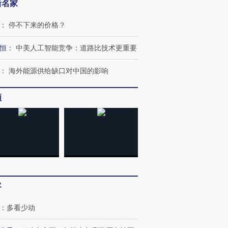
新名家
：
停不下来的价格？
恒
：
中美人工智能竞争：道路比技术更重要
：
海外能源供给缺口对中国的影响
频
客
：
多看少动