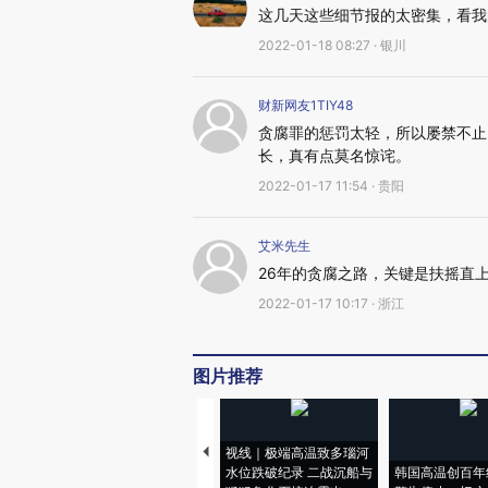
这几天这些细节报的太密集，看我
2022-01-18 08:27 · 银川
财新网友1TIY48
贪腐罪的惩罚太轻，所以屡禁不止
长，真有点莫名惊诧。
2022-01-17 11:54 · 贵阳
艾米先生
26年的贪腐之路，关键是扶摇直
2022-01-17 10:17 · 浙江
图片推荐
视线｜极端高温致多瑙河
水位跌破纪录 二战沉船与
韩国高温创百年