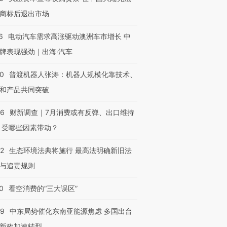
”？
毒品
育部长拱下台
13人遇难
商标后退出市场
6
电动汽车需求高涨驱动澳洲车市增长 中
牌表现强劲｜出海·汽车
进第四届链博
【商旅对话】华住集团
技“链”接产
【特别呈现】寻找100种
CFO：不靠规模取胜，华
【特别呈
00
普渡机器人张涛：机器人规模化靠技术、
有意思的生活方式·第三对
住三大增长引擎是什么？
有意思的
和产品共同突破
56
财新调查｜7月消费或有反弹、出口维持
 受哪些因素带动？
42
生态环境法典将施行 最高法明确新旧法
与追责规则
0
看空消费的“三大误区”
59
中东局势催化东南亚能源焦虑 多国出台
新政加速转型