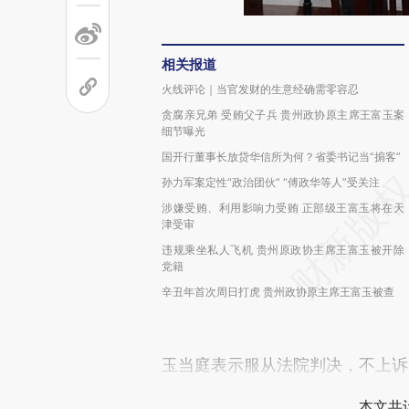
相关报道
火线评论｜当官发财的生意经确需零容忍
贪腐亲兄弟 受贿父子兵 贵州政协原主席王富玉案
细节曝光
国开行董事长放贷华信所为何？省委书记当“掮客”
孙力军案定性“政治团伙” “傅政华等人”受关注
涉嫌受贿、利用影响力受贿 正部级王富玉将在天
津受审
违规乘坐私人飞机 贵州原政协主席王富玉被开除
党籍
辛丑年首次周日打虎 贵州政协原主席王富玉被查
玉当庭表示服从法院判决，不上诉
本文共计