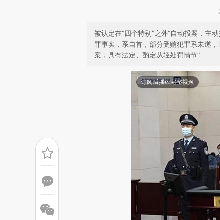
被认定在“四个特别”之外“自动投案，主
罪事实，系自首，部分受贿犯罪系未遂，
案，具有法定、酌定从轻处罚情节”
订阅后播放完整视频