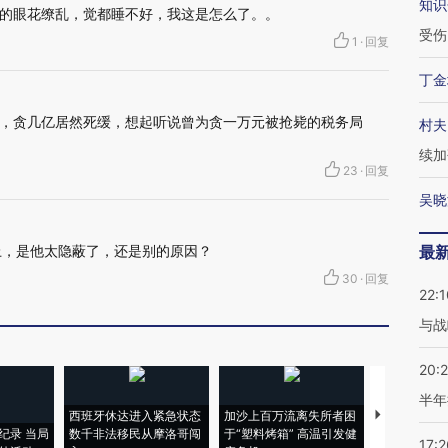
知识
的眼花缭乱，觉都睡不好，我这是怎么了。。
受伤
1
·
回复
丁金
，贪几亿居然死缓，想起听说曾为贪一万元被抢毙的税务局
村夫
续加
23
·
回复
吴晓
上，是他太隐蔽了，还是别的原因？
最
30
·
回复
22:1
与战
20:
半年
西班牙休达进入紧急状态
加沙上百万流离失所者困
视线｜HYR
纪录 当局
数千非法移民从摩洛哥闯
于“塑料烤箱” 高温引发健
术：是什么
17:2