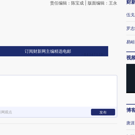
财
责任编辑：陈宝成 | 版面编辑：王永
伍戈
罗志
易峘
订阅财新网主编精选电邮
视
博
新网观点
发布
唐涯