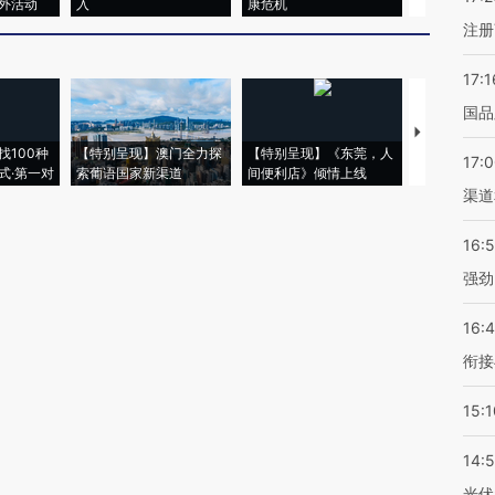
外活动
入
康危机
心“花钱找虐
注册
17:1
国品
【推广】走
找100种
【特别呈现】澳门全力探
【特别呈现】《东莞，人
会，让数智科
17:
式·第一对
索葡语国家新渠道
间便利店》倾情上线
业
渠道
16:
强劲
16:
衔接
15:1
14:
光伏