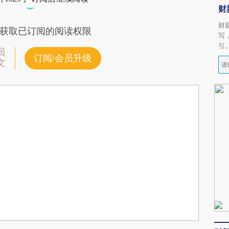
财
财
获取已订阅的阅读权限
写
引
员
订阅/会员升级
文