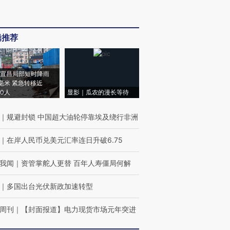
辑推荐
宜昌局部短时降雨
8毫米 紧急转移近
00人
显影｜瓜农的漫长等待
｜
规避封锁 中国超大油轮停靠埃及绕行非洲
｜
在岸人民币兑美元汇率连日升破6.75
我闻
｜
资管掌舵人更替 百年人寿僵局何解
｜
多国出台光伏新政加速转型
周刊
｜
【封面报道】电力现货市场元年突进