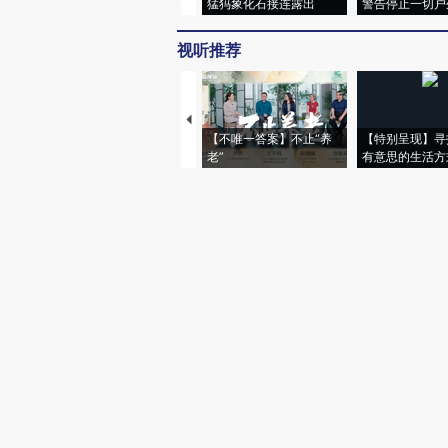
猛犸象化石接连露出
警告停止一切户
视听推荐
【不唯一答案】不止“养
【特别呈现】寻
老”
有意思的生活方