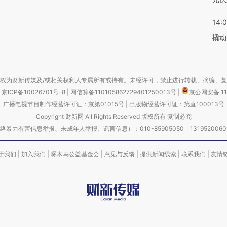
14:
撬动
权为财新传媒及/或相关权利人专属所有或持有。未经许可，禁止进行转载、摘编、
京ICP备10026701号-8
|
网信算备110105862729401250013号
|
京公网安备 11
广播电视节目制作经营许可证：京第01015号
|
出版物经营许可证：第直100013号
Copyright 财新网 All Rights Reserved 版权所有 复制必究
害信息举报、未成年人举报、谣言信息）：010-85905050 13195200605 举报邮
于我们
|
加入我们
|
啄木鸟公益基金会
|
意见与反馈
|
提供新闻线索
|
联系我们
|
友情