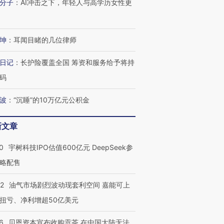
分子
：
AI冲击之下，年轻人与高学历女性更
坤
：
耳闻目睹的几位律师
日记
：
长护险覆盖全国 筹资和服务给予将持
码
波
：
“沉睡”的10万亿元公积金
新文章
0
宇树科技IPO估值600亿元 DeepSeek参
略配售
22
油气市场剧烈波动现套利空间 嘉能可上
扭亏、净利增超50亿美元
OX的吸金
马航飞行员跨国走私7万
视线｜被称为“蟑螂”的印
让中产们甘
粒摇头丸 尿检体内含3种
度Z世代 用街头抗争将教
秘鲁纳斯
6
贝恩资本宣布收购贡茶 在中国大陆无法