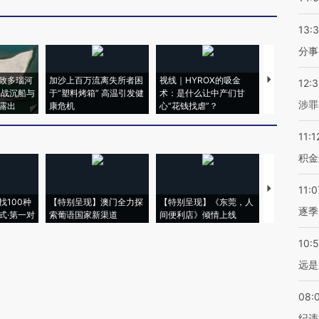
13:
分事
致多瑙河
加沙上百万流离失所者困
视线｜HYROX的吸金
马航飞行员
12:
二战沉船与
于“塑料烤箱” 高温引发健
术：是什么让中产们甘
粒摇头丸 尿
涉罪
露出
康危机
心“花钱找虐”？
毒品
11:1
积金
【推广】走
11:0
找100种
【特别呈现】澳门全力探
【特别呈现】《东莞，人
会，让数智科
逐季
式·第一对
索葡语国家新渠道
间便利店》倾情上线
业
10:
远是
08:
纪违