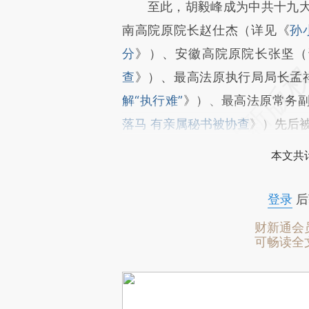
至此，胡毅峰成为中共十九大
南高院原院长赵仕杰（详见《
孙
分
》）、安徽高院原院长张坚（
查
》）、最高法原执行局局长孟
解“执行难”
》）、最高法原常务
落马 有亲属秘书被协查
》）先后
本文共计
登录
后
财新通会
可畅读全