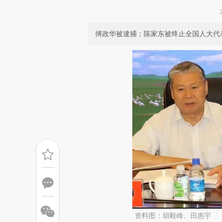
傅政华被逮捕；陈家东被终止全国人大代
资料图：胡毅峰、田惠宇