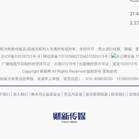
21:
2.
权为财新传媒及/或相关权利人专属所有或持有。未经许可，禁止进行转载、摘编、
京ICP备10026701号-8
|
网信算备110105862729401250013号
|
京公网安备 11
广播电视节目制作经营许可证：京第01015号
|
出版物经营许可证：第直100013号
Copyright 财新网 All Rights Reserved 版权所有 复制必究
害信息举报、未成年人举报、谣言信息）：010-85905050 13195200605 举报邮
于我们
|
加入我们
|
啄木鸟公益基金会
|
意见与反馈
|
提供新闻线索
|
联系我们
|
友情