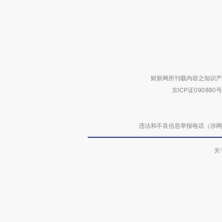
财新网所刊载内容之知识产
京ICP证090880号
违法和不良信息举报电话（涉网络暴力有
关