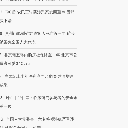
32
“90后”农民工讨薪涉刑案发回重审 因部
实不清
跨国走私7万
视线｜被称为“蟑螂”的印
视线｜“入侵”还是“人道危
36
贵州山脚树矿难致16人死亡近三年 矿长
检体内含3种
度Z世代 用街头抗争将教
机”？难民潮撕裂西班牙
秘鲁纳斯
被罢免全国人大代表
育部长拱下台
飞地休达
13人遇难
2
非京籍五环内购房社保降至一年 北京市公
最高可贷340万元
进第四届链博
7
寒武纪上半年净利润同比翻倍 营收增速
【商旅对话】华住集团
技“链”接产
【特别呈现】寻找100种
CFO：不靠规模取胜，华
【特别呈
放缓
有意思的生活方式·第三对
住三大增长引擎是什么？
有意思的
53
对话｜邱仁宗：临床研究参与者的安全永
第一位
06
全国人大常委会：六名将领涉嫌严重违
法 被罢免全国人大代表