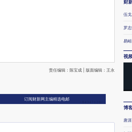
财
伍戈
罗志
易峘
视
责任编辑：陈宝成 | 版面编辑：王永
订阅财新网主编精选电邮
博
唐涯