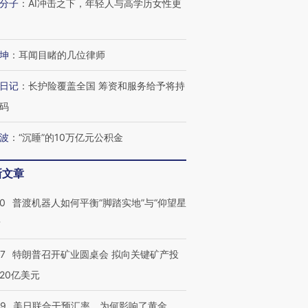
分子
：
AI冲击之下，年轻人与高学历女性更
坤
：
耳闻目睹的几位律师
日记
：
长护险覆盖全国 筹资和服务给予将持
码
波
：
“沉睡”的10万亿元公积金
新文章
00
普渡机器人如何平衡“脚踏实地”与“仰望星
？
57
特朗普召开矿业圆桌会 拟向关键矿产投
20亿美元
09
美日联合干预汇率，为何影响了黄金