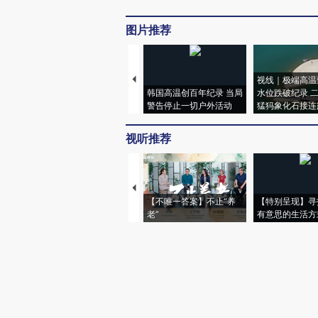
图片推荐
视线｜极端高温
韩国高温创百年纪录 当局
水位跌破纪录 
警告停止一切户外活动
猛犸象化石接连
视听推荐
【不唯一答案】不止“养
【特别呈现】寻
老”
有意思的生活方