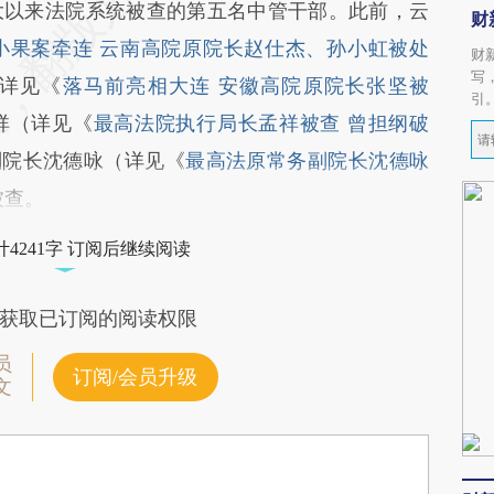
以来法院系统被查的第五名中管干部。此前，云
财
小果案牵连 云南高院原院长赵仕杰、孙小虹被处
财
写
详见《
落马前亮相大连 安徽高院原院长张坚被
引
祥（详见《
最高法院执行局长孟祥被查 曾担纲破
副院长沈德咏（详见《
最高法原常务副院长沈德咏
被查。
4241字 订阅后继续阅读
获取已订阅的阅读权限
员
订阅/会员升级
文