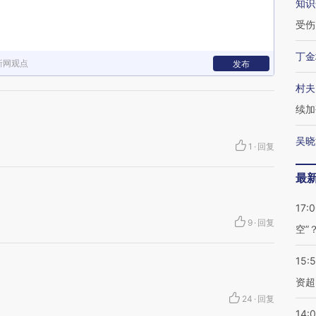
知识
受伤
丁金
新网观点
发布
村夫
续加
吴晓
1
·
回复
最
17:
9
·
回复
空”
15:
资超
24
·
回复
14: