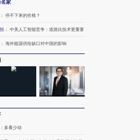
新名家
：
停不下来的价格？
恒
：
中美人工智能竞争：道路比技术更重要
：
海外能源供给缺口对中国的影响
频
客
：
多看少动