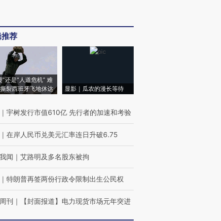
辑推荐
侵”还是“人道危机” 难
撕裂西班牙飞地休达
显影｜瓜农的漫长等待
｜
宇树发行市值610亿 先行者的加速和考验
｜
在岸人民币兑美元汇率连日升破6.75
我闻
｜
艾路明及多名股东被拘
｜
特朗普再签两份行政令限制出生公民权
周刊
｜
【封面报道】电力现货市场元年突进