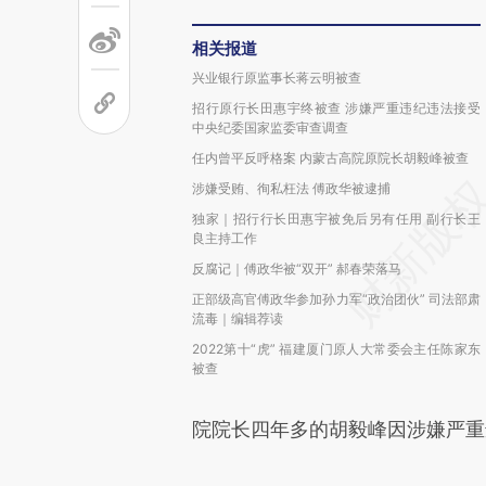
相关报道
兴业银行原监事长蒋云明被查
招行原行长田惠宇终被查 涉嫌严重违纪违法接受
中央纪委国家监委审查调查
任内曾平反呼格案 内蒙古高院原院长胡毅峰被查
涉嫌受贿、徇私枉法 傅政华被逮捕
独家｜招行行长田惠宇被免后另有任用 副行长王
良主持工作
反腐记｜傅政华被“双开” 郝春荣落马
正部级高官傅政华参加孙力军“政治团伙” 司法部肃
流毒｜编辑荐读
2022第十“虎” 福建厦门原人大常委会主任陈家东
被查
院院长四年多的胡毅峰因涉嫌严重