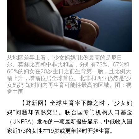
从地区差异上看，“少女妈妈”比例最高的是尼日
尔、莫桑比克和中非共和国，分别有73%、67%和
66%的妇女在20岁生日之前生育第一胎，且比例大
幅上升，增幅位居全球首位。北非和西亚仍然是“少
女妈妈”短时间内再生育可能性最高的区域。图：视
觉中国
【财新网】
全球生育率下降之时，“少女妈
妈”问题却依然突出。联合国专门机构人口基金
（UNFPA）发布的一项最新报告显示，中低收入国
家近1/3的女性在19岁或更年轻时开始生育。