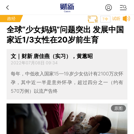
政经
试听
T中
全球“少女妈妈”问题突出 发展中国
家近1/3女性在20岁前生育
文｜财新 唐佳燕（实习），黄蕙昭
2022年07月08日 09:34
每年，中低收入国家15—19岁少女估计有2100万次怀
孕，其中近一半是意外怀孕，超过四分之一（约有
570万例）以流产告终
原图