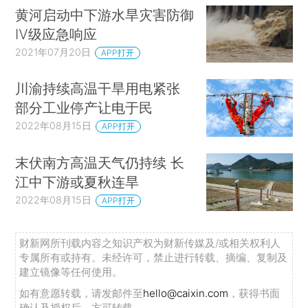
黄河启动中下游水旱灾害防御
Ⅳ级应急响应
2021年07月20日
APP打开
川渝持续高温干旱用电紧张
部分工业停产让电于民
2022年08月15日
APP打开
末伏南方高温天气仍持续 长
江中下游或夏秋连旱
2022年08月15日
APP打开
财新网所刊载内容之知识产权为财新传媒及/或相关权利人
专属所有或持有。未经许可，禁止进行转载、摘编、复制及
建立镜像等任何使用。
如有意愿转载，请发邮件至
hello@caixin.com
，获得书面
确认及授权后，方可转载。