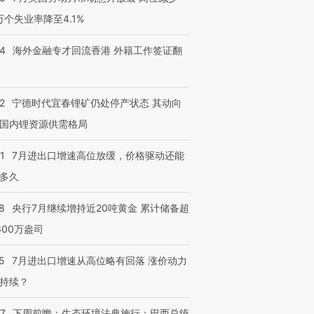
3万个失业率降至4.1%
14
海外金融专才回流香港 外籍工作签证翻
2
宁德时代宜春锂矿仍处停产状态 其动向
国内锂资源供需格局
1
7月进出口增速高位放缓，价格驱动还能
多久
8
央行7月继续增持近20吨黄金 累计储备超
600万盎司
5
7月进出口增速从高位略有回落 涨价动力
持续？
07
下周前瞻：生态环境法典施行；巴西总统