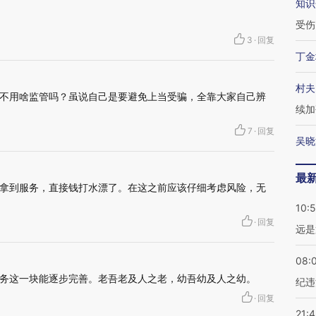
知识
受伤
3
·
回复
丁金
村夫
不用啥监管吗？虽说自己是要避免上当受骗，全靠大家自己辨
续加
7
·
回复
吴晓
最
拿到服务，直接钱打水漂了。在这之前应该仔细考虑风险，无
10:
·
回复
远是
08:
务这一块能逐步完善。老吾老及人之老，幼吾幼及人之幼。
纪违
·
回复
21: