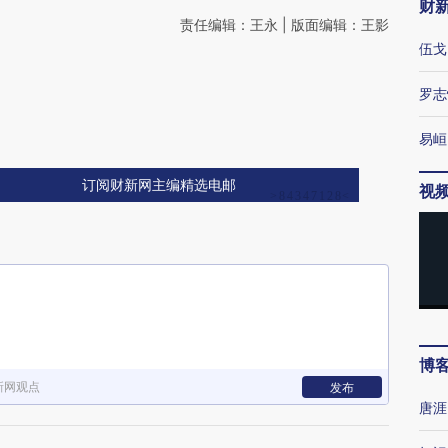
财
责任编辑：王永 | 版面编辑：王影
伍戈
罗志
易峘
订阅财新网主编精选电邮
视
博
新网观点
发布
唐涯