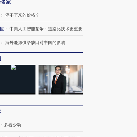
新名家
：
停不下来的价格？
恒
：
中美人工智能竞争：道路比技术更重要
：
海外能源供给缺口对中国的影响
频
客
：
多看少动