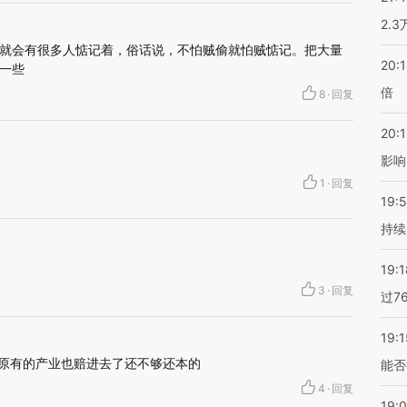
2.
就会有很多人惦记着，俗话说，不怕贼偷就怕贼惦记。把大量
20:
一些
倍
8
·
回复
20:1
影响
1
·
回复
19:5
持续
19:1
3
·
回复
过7
19:1
 原有的产业也赔进去了还不够还本的
能否
4
·
回复
19: