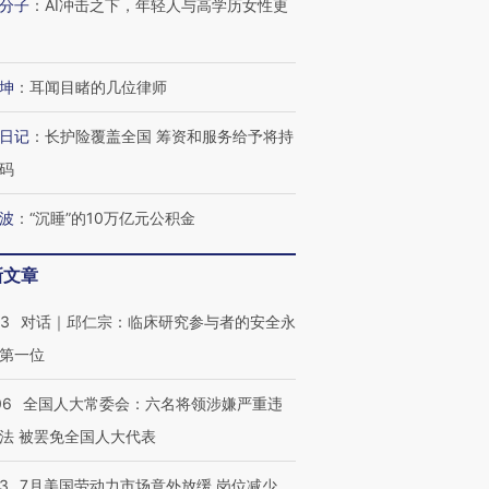
分子
：
AI冲击之下，年轻人与高学历女性更
坤
：
耳闻目睹的几位律师
日记
：
长护险覆盖全国 筹资和服务给予将持
码
波
：
“沉睡”的10万亿元公积金
新文章
53
对话｜邱仁宗：临床研究参与者的安全永
第一位
06
全国人大常委会：六名将领涉嫌严重违
法 被罢免全国人大代表
43
7月美国劳动力市场意外放缓 岗位减少