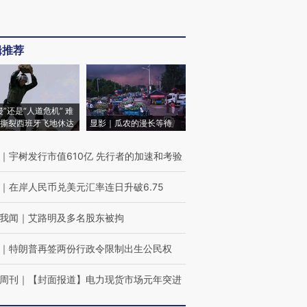
辑推荐
侵”还是“人道危机” 难
撕裂西班牙飞地休达
显影｜瓜农的漫长等待
｜
宇树发行市值610亿 先行者的加速和考验
｜
在岸人民币兑美元汇率连日升破6.75
我闻
｜
艾路明及多名股东被拘
｜
特朗普再签两份行政令限制出生公民权
周刊
｜
【封面报道】电力现货市场元年突进