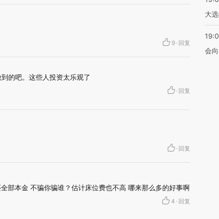
大选
19:0
9
·
回复
会向
做到的吧。这些人投资太乐观了
·
回复
·
回复
还全部本金 不骗你骗谁？估计床位费也不高 哪来那么多的好事啊
4
·
回复