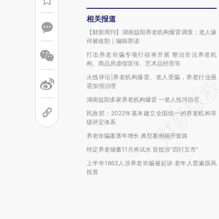
相关报道
【财新周刊】湖南益阳养老机构爆雷调查：老人缘
何被收割｜编辑荐读
打击养老诈骗专项行动将开展 整治非法养老机
构、商品房虚假宣传、艺术品经营等
火线评论|养老机构爆雷、老人受骗，养老行业亟
需加强治理
湖南益阳多家养老机构爆雷 一老人投河自尽
民政部：2022年基本建立全国统一的养老机构等
级评定体系
养老诈骗案逐年增长 典型案例揭开套路
特定养老储蓄11月将试水 首批涉“四行五市”
上半年1863人涉养老诈骗被起诉 老年人普遍跟风
投资