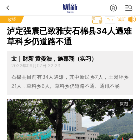
政经
试听
T中
泸定强震已致雅安石棉县34人遇难
草科乡仍道路不通
文｜财新 黄晏浩，施嘉翔（实习）
2022年09月07日 22:23
石棉县目前有34人遇难，其中新民乡7人，王岗坪乡
21人，草科乡6人。草科乡仍道路不通、通讯不畅
原图