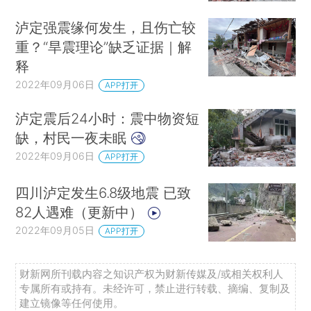
泸定强震缘何发生，且伤亡较
重？“旱震理论”缺乏证据｜解
释
2022年09月06日
APP打开
泸定震后24小时：震中物资短
缺，村民一夜未眠
2022年09月06日
APP打开
四川泸定发生6.8级地震 已致
82人遇难（更新中）
2022年09月05日
APP打开
财新网所刊载内容之知识产权为财新传媒及/或相关权利人
专属所有或持有。未经许可，禁止进行转载、摘编、复制及
建立镜像等任何使用。