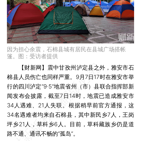
因为担心余震，石棉县城有居民在县城广场搭帐
篷。图：受访者提供
【财新网】
震中甘孜州泸定县之外，雅安市石
棉县人员伤亡也同样严重。9月7日17时在雅安市举
行的四川泸定“9·5”地震省州（市）县联合指挥部新
闻发布会披露，截至7日14时，地震已造成雅安市
34人遇难、21人失联。根据稍早前官方通报，这
34名遇难者均来自石棉县，其中新民乡7人，王岗
坪乡21人，草科乡6人。目前，草科藏族乡仍是道
路不通、通讯不畅的“孤岛”。