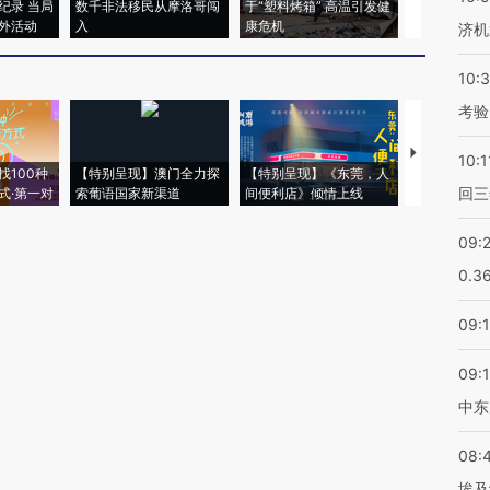
纪录 当局
数千非法移民从摩洛哥闯
于“塑料烤箱” 高温引发健
粒摇头丸 尿
外活动
入
康危机
毒品
济机
10:
考验
【推广】走
10:1
找100种
【特别呈现】澳门全力探
【特别呈现】《东莞，人
会，让数智科
回三
式·第一对
索葡语国家新渠道
间便利店》倾情上线
业
09:
0.3
09:
09:
中东
08:
埃及