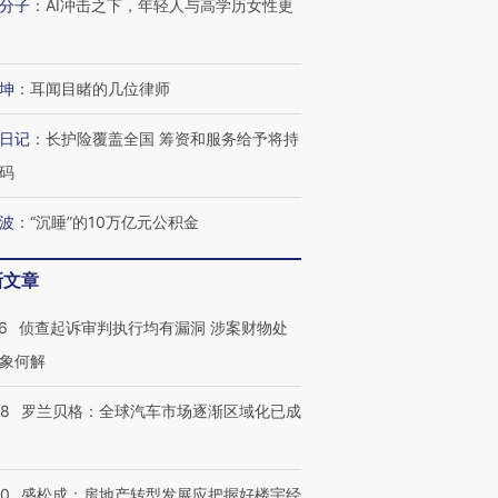
分子
：
AI冲击之下，年轻人与高学历女性更
坤
：
耳闻目睹的几位律师
日记
：
长护险覆盖全国 筹资和服务给予将持
码
波
：
“沉睡”的10万亿元公积金
新文章
6
侦查起诉审判执行均有漏洞 涉案财物处
象何解
58
罗兰贝格：全球汽车市场逐渐区域化已成
跨国走私7万
视线｜HY
50
盛松成：房地产转型发展应把握好楼宇经