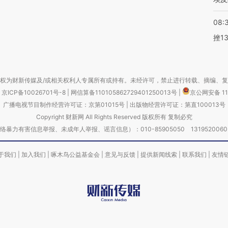
08:
挫1
权为财新传媒及/或相关权利人专属所有或持有。未经许可，禁止进行转载、摘编、
京ICP备10026701号-8
|
网信算备110105862729401250013号
|
京公网安备 11
广播电视节目制作经营许可证：京第01015号
|
出版物经营许可证：第直100013号
Copyright 财新网 All Rights Reserved 版权所有 复制必究
害信息举报、未成年人举报、谣言信息）：010-85905050 13195200605 举报邮
于我们
|
加入我们
|
啄木鸟公益基金会
|
意见与反馈
|
提供新闻线索
|
联系我们
|
友情