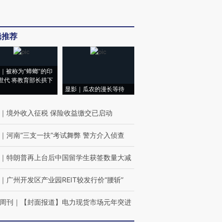
辑推荐
｜被称为“蟑螂”的印
世代 将教育部长拱下
显影｜瓜农的漫长等待
｜
境外收入征税 保险收益缴交已启动
｜
河南“三支一扶”考试舞弊 警方介入侦查
｜
特朗普再上台后中国留学生获签数量大减
｜
广州开发区产业园REIT较发行价“腰斩”
周刊
｜
【封面报道】电力现货市场元年突进