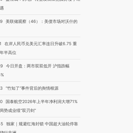
检体内含3种
泽连斯基密集出访美英 索
秘鲁纳斯卡观光飞机坠毁
术：是什
要防空导弹“救急”
13人遇难
心“花钱找
遇
39
美联储观察（46）：美债市场对沃什的
进第四届链博
【商旅对话】华住集团
1
在岸人民币兑美元汇率连日升破6.75 重
技“链”接产
【特别呈现】寻找100种
CFO：不靠规模取胜，华
【特别呈
年半高位
有意思的生活方式·第三对
住三大增长引擎是什么？
有意思的
29
今日开盘：两市双双低开 沪指跌幅
6%
13
“竹知了”事件背后的舆情根源
10
国泰航空2026年上半年净利润大增71%
局势成业绩“双刃剑”
45
独家｜规避红海封锁 中国超大油轮停靠
绕行非洲