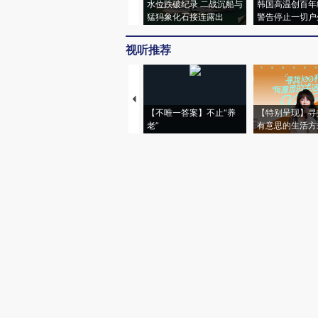
水位跌破纪录 二战沉船与
韩国高温创百年
猛犸象化石接连露出
警告停止一切户
视听推荐
【不唯一答案】不止“养
【特别呈现】寻
老”
有意思的生活方