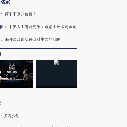
新名家
：
停不下来的价格？
恒
：
中美人工智能竞争：道路比技术更重要
：
海外能源供给缺口对中国的影响
频
客
：
多看少动