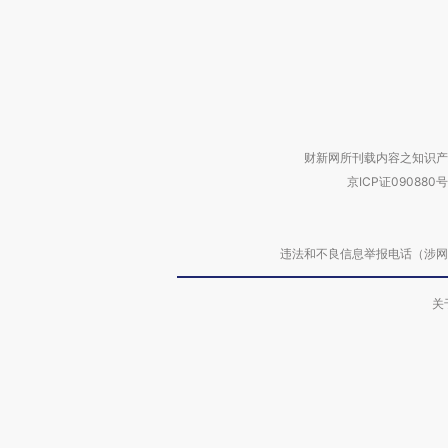
财新网所刊载内容之知识产
京ICP证090880号
违法和不良信息举报电话（涉网络暴力有
关