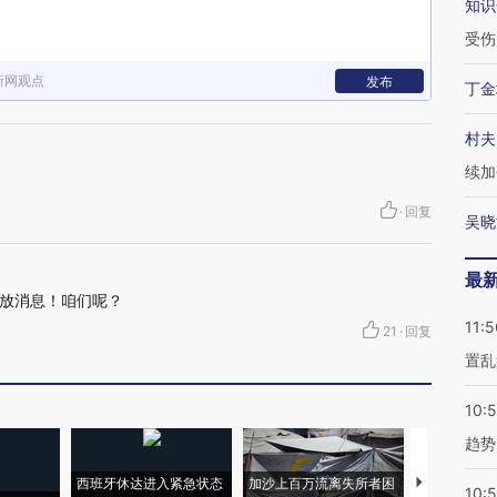
知识
受伤
新网观点
发布
丁金
村夫
续加
·
回复
吴晓
最
放消息！咱们呢？
11:5
21
·
回复
置乱
10:
趋势
西班牙休达进入紧急状态
加沙上百万流离失所者困
马航飞行员
10: