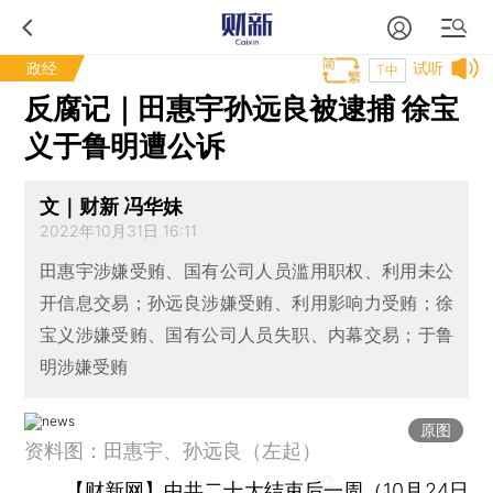
政经
试听
T中
反腐记｜田惠宇孙远良被逮捕 徐宝
义于鲁明遭公诉
文｜财新 冯华妹
2022年10月31日 16:11
田惠宇涉嫌受贿、国有公司人员滥用职权、利用未公
开信息交易；孙远良涉嫌受贿、利用影响力受贿；徐
宝义涉嫌受贿、国有公司人员失职、内幕交易；于鲁
明涉嫌受贿
原图
资料图：田惠宇、孙远良（左起）
【财新网】
中共二十大结束后一周（10月24日