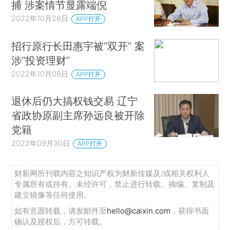
捕 涉案情节显露端倪
2022年10月26日
APP打开
招行原行长田惠宇被“双开” 案
涉“投资理财”
2022年10月08日
APP打开
退休后仍大搞权钱交易 辽宁
省政协原副主席孙远良被开除
党籍
2022年09月30日
APP打开
财新网所刊载内容之知识产权为财新传媒及/或相关权利人
专属所有或持有。未经许可，禁止进行转载、摘编、复制及
建立镜像等任何使用。
如有意愿转载，请发邮件至
hello@caixin.com
，获得书面
确认及授权后，方可转载。