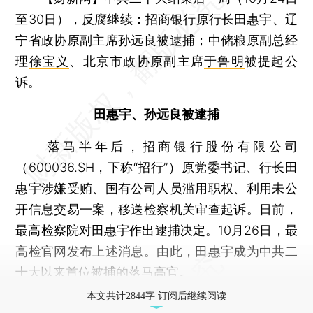
至30日），反腐继续：
招商银行
原行长
田惠宇
、辽
宁省政协原副主席
孙远良
被逮捕；
中储粮
原副总经
理
徐宝义
、北京市政协原副主席
于鲁明
被提起公
诉。
田惠宇、孙远良被逮捕
落马半年后，招商银行股份有限公司
（
600036.SH
，下称“招行”）原党委书记、行长田
惠宇涉嫌受贿、国有公司人员滥用职权、利用未公
开信息交易一案，移送检察机关审查起诉。日前，
最高检察院对田惠宇作出逮捕决定。10月26日，最
高检官网发布上述消息。由此，田惠宇成为中共二
十大以来首位被捕的落马高官。
本文共计2844字 订阅后继续阅读