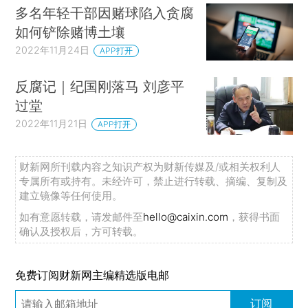
多名年轻干部因赌球陷入贪腐
如何铲除赌博土壤
2022年11月24日
APP打开
反腐记｜纪国刚落马 刘彦平
过堂
2022年11月21日
APP打开
财新网所刊载内容之知识产权为财新传媒及/或相关权利人
专属所有或持有。未经许可，禁止进行转载、摘编、复制及
建立镜像等任何使用。
如有意愿转载，请发邮件至
hello@caixin.com
，获得书面
确认及授权后，方可转载。
免费订阅财新网主编精选版电邮
订阅