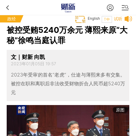
政经
English
试听
T中
被控受贿5240万余元 薄熙来原“大
秘”徐鸣当庭认罪
文｜财新 向凯
2023年01月05日 19:57
2023年受审的首名“老虎”，仕途与薄熙来多有交集。
被控在职和离职后非法收受财物折合人民币超5240万
元
原图