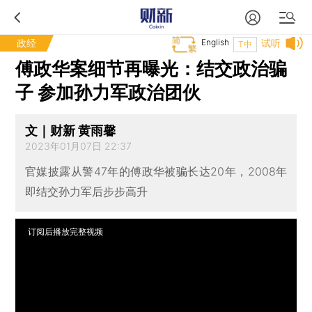
政经
English
试听
T中
傅政华案细节再曝光：结交政治骗
子 参加孙力军政治团伙
文｜财新 黄雨馨
2023年01月07日 22:37
官媒披露从警47年的傅政华被骗长达20年，2008年
即结交孙力军后步步高升
订阅后播放完整视频