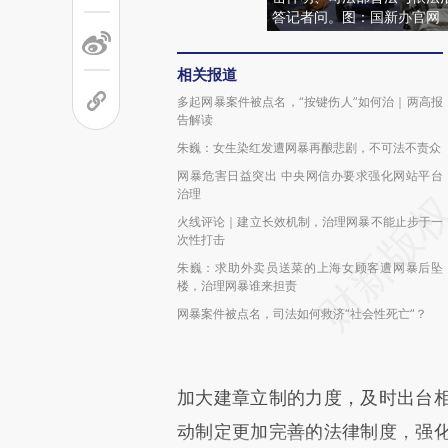
答记者问。图：国新办官网
相关报道
多起网暴案件被点名，“按键伤人”如何治｜两高报
告解读
朱巍：女生染红发遭网暴再酿悲剧，不可法不责众
网暴危害日益突出 中央网信办要求强化网站平台
治理
火线评论｜建立长效机制，治理网暴不能止步于一
次性打击
朱巍：求助外卖员送菜的上海女顾客遭网暴后坠
楼，治理网暴谁来担责
网暴案件被点名，司法如何救济“社会性死亡”？
加大建章立制的力度，及时出台
动制定更加完善的法律制度，强