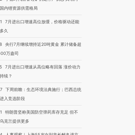
国内锂资源供需格局
1
7月进出口增速高位放缓，价格驱动还能
多久
8
央行7月继续增持近20吨黄金 累计储备超
600万盎司
5
7月进出口增速从高位略有回落 涨价动力
持续？
07
下周前瞻：生态环境法典施行；巴西总统
进入竞选阶段
1
特朗普坚称美国防空弹药库存充足 但不
乌克兰提供更多
24
人事观察｜上海55岁女副市长解冬进京