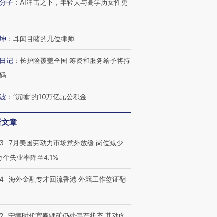
分子
：
AI冲击之下，年轻人与高学历女性更
坤
：
耳闻目睹的几位律师
日记
：
长护险覆盖全国 筹资和服务给予将持
码
波
：
“沉睡”的10万亿元公积金
跨国走私7万
视线｜被称为“蟑螂”的印
视线｜“入侵”还是“人道危
检体内含3种
度Z世代 用街头抗争将教
机”？难民潮撕裂西班牙
秘鲁纳斯
育部长拱下台
飞地休达
13人遇难
新文章
43
7月美国劳动力市场意外放缓 岗位减少
3万个失业率降至4.1%
进第四届链博
【商旅对话】华住集团
14
海外金融专才回流香港 外籍工作签证翻
技“链”接产
【特别呈现】寻找100种
CFO：不靠规模取胜，华
【特别呈
有意思的生活方式·第三对
住三大增长引擎是什么？
有意思的
2
宁德时代宜春锂矿仍处停产状态 其动向