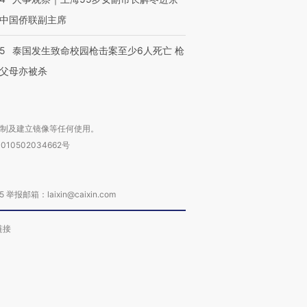
中国侨联副主席
45
泰国发生致命校园枪击案至少6人死亡 枪
父母亦被杀
复制及建立镜像等任何使用。
010502034662号
箱：laixin@caixin.com
链接