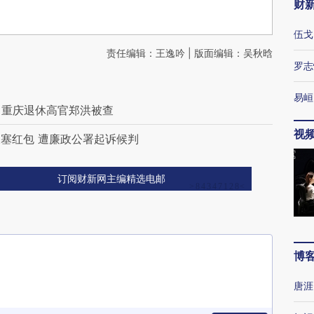
财
伍戈
责任编辑：王逸吟 | 版面编辑：吴秋晗
罗志
易峘
 重庆退休高官郑洪被查
视
塞红包 遭廉政公署起诉候判
订阅财新网主编精选电邮
博
唐涯