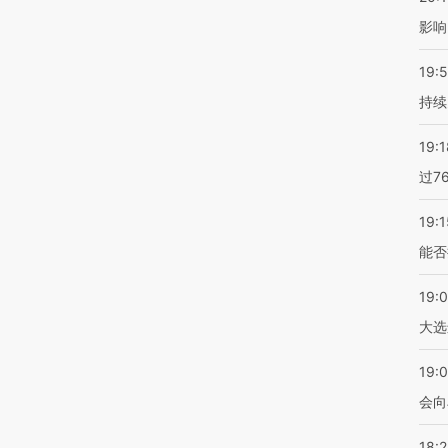
影响
19:5
持续
19:1
过7
19:1
能否
19:
大选
19:0
会向
18: