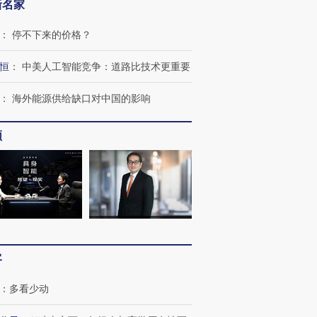
新名家
：
停不下来的价格？
恒
：
中美人工智能竞争：道路比技术更重要
：
海外能源供给缺口对中国的影响
频
客
：
多看少动