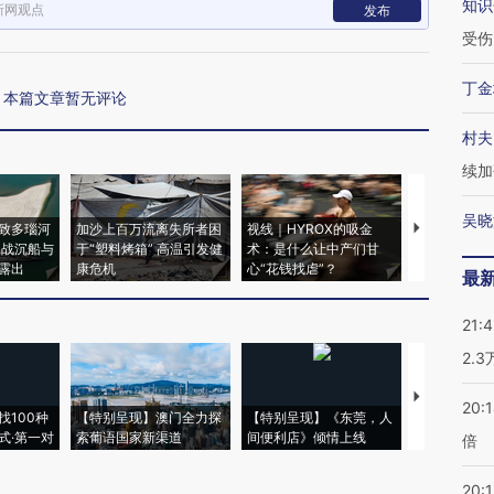
知识
新网观点
发布
受伤
丁金
本篇文章暂无评论
村夫
续加
吴晓
致多瑙河
加沙上百万流离失所者困
视线｜HYROX的吸金
马航飞行员
二战沉船与
于“塑料烤箱” 高温引发健
术：是什么让中产们甘
粒摇头丸 尿
露出
康危机
心“花钱找虐”？
毒品
最
21:
2.
【推广】走
20:
找100种
【特别呈现】澳门全力探
【特别呈现】《东莞，人
会，让数智科
式·第一对
索葡语国家新渠道
间便利店》倾情上线
业
倍
20:1