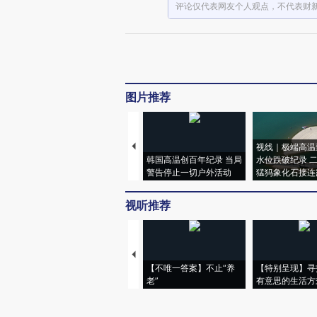
评论仅代表网友个人观点，不代表财
图片推荐
视线｜极端高温
韩国高温创百年纪录 当局
水位跌破纪录 
警告停止一切户外活动
猛犸象化石接连
视听推荐
【不唯一答案】不止“养
【特别呈现】寻
老”
有意思的生活方