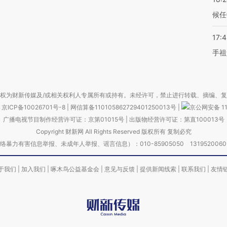
候任
17:
手祖
权为财新传媒及/或相关权利人专属所有或持有。未经许可，禁止进行转载、摘编、
京ICP备10026701号-8
|
网信算备110105862729401250013号
|
京公网安备 11
广播电视节目制作经营许可证：京第01015号
|
出版物经营许可证：第直100013号
Copyright 财新网 All Rights Reserved 版权所有 复制必究
害信息举报、未成年人举报、谣言信息）：010-85905050 13195200605 举报邮
于我们
|
加入我们
|
啄木鸟公益基金会
|
意见与反馈
|
提供新闻线索
|
联系我们
|
友情