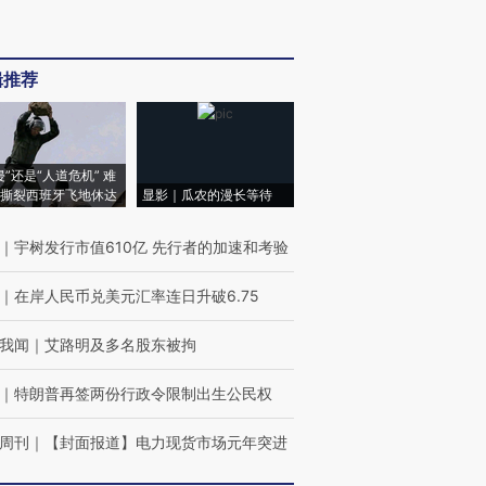
辑推荐
侵”还是“人道危机” 难
撕裂西班牙飞地休达
显影｜瓜农的漫长等待
｜
宇树发行市值610亿 先行者的加速和考验
｜
在岸人民币兑美元汇率连日升破6.75
我闻
｜
艾路明及多名股东被拘
｜
特朗普再签两份行政令限制出生公民权
周刊
｜
【封面报道】电力现货市场元年突进