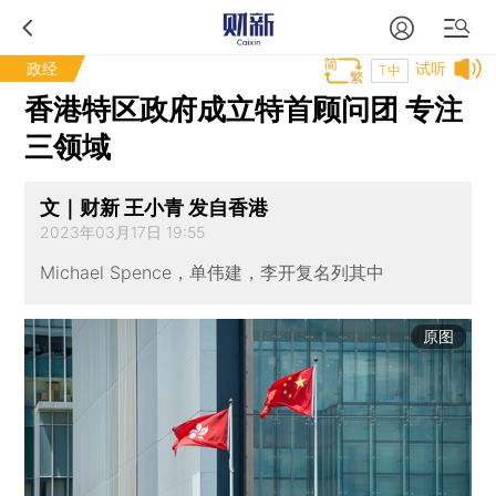
政经
试听
T中
香港特区政府成立特首顾问团 专注
三领域
文｜财新 王小青 发自香港
2023年03月17日 19:55
Michael Spence，单伟建，李开复名列其中
原图