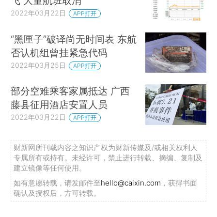
飞 大量航班取消
2022年03月22日
APP打开
“黑匣子”破译尚无时间表 东航
否认机组曾挂紧急代码
2022年03月25日
APP打开
部分空难乘客家属抵达 广西
藤县征用酒店安置人员
2022年03月22日
APP打开
财新网所刊载内容之知识产权为财新传媒及/或相关权利人
专属所有或持有。未经许可，禁止进行转载、摘编、复制及
建立镜像等任何使用。
如有意愿转载，请发邮件至
hello@caixin.com
，获得书面
确认及授权后，方可转载。