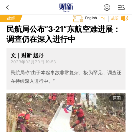
政经
English
试听
T中
民航局公布“3·21”东航空难进展：
调查仍在深入进行中
文｜财新 赵丹
2023年03月20日 19:53
民航局称“由于本起事故非常复杂、极为罕见，调查还
在持续深入进行中。”
原图