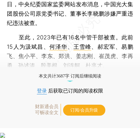
日，中央纪委国家监委网站发布消息，中国光大集
团股份公司原党委书记、董事长李晓鹏涉嫌严重违
纪违法被查。
至此，2023年已有16名中管干部被查。此前
15人为汲斌昌、
何泽华
、
王雪峰
、郝宏军、易鹏
飞、焦小平、李东、郑洪、姜志刚、崔茂虎、李再
勇、孙述涛、殷美根、
刘连舸
、杜兆才。
本文共计3687字 订阅后继续阅读
登录
后获取已订阅的阅读权限
财新通会员
订阅/会员升级
可畅读全文