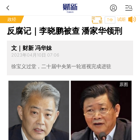
政经
试听
T中
反腐记｜李晓鹏被查 潘家华领刑
文｜财新 冯华妹
2023年04月10日 07:06
徐宝义过堂，二十届中央第一轮巡视完成进驻
原图