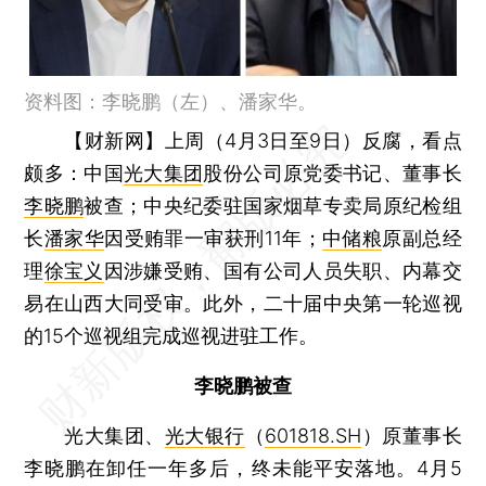
资料图：李晓鹏（左）、潘家华。
【财新网】
上周（4月3日至9日）反腐，看点
颇多：中国
光大集团
股份公司原党委书记、董事长
李晓鹏
被查；中央纪委驻国家烟草专卖局原纪检组
长
潘家华
因受贿罪一审获刑11年；
中储粮
原副总经
理
徐宝义
因涉嫌受贿、国有公司人员失职、内幕交
易在山西大同受审。此外，二十届中央第一轮巡视
的15个巡视组完成巡视进驻工作。
李晓鹏被查
光大集团、
光大银行
（
601818.SH
）原董事长
李晓鹏在卸任一年多后，终未能平安落地。4月5