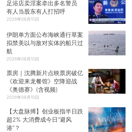
足浴店卖淫案牵出多名警员
有人当股东有人打招呼
2026年08月10日
伊朗单方面公布海峡通行草案
拟禁美以与敌对实体的船只过
航
2026年08月10日
票房｜沈腾新片点映票房破亿
《欢迎来龙餐馆》空降迎战
《奥德赛》(含视频)
2026年08月10日
【大盘脉搏】创业板指半日跌
超2% 大消费成今日“避风
港”？