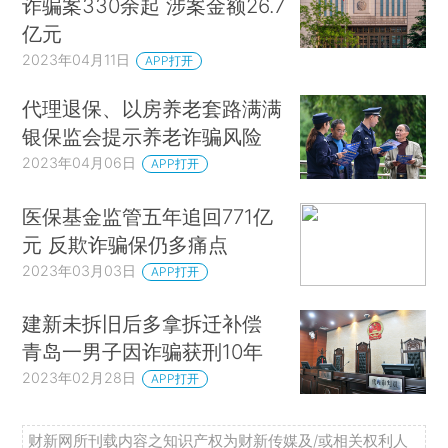
诈骗案330余起 涉案金额26.7
亿元
2023年04月11日
APP打开
代理退保、以房养老套路满满
银保监会提示养老诈骗风险
2023年04月06日
APP打开
医保基金监管五年追回771亿
元 反欺诈骗保仍多痛点
2023年03月03日
APP打开
建新未拆旧后多拿拆迁补偿
青岛一男子因诈骗获刑10年
2023年02月28日
APP打开
财新网所刊载内容之知识产权为财新传媒及/或相关权利人