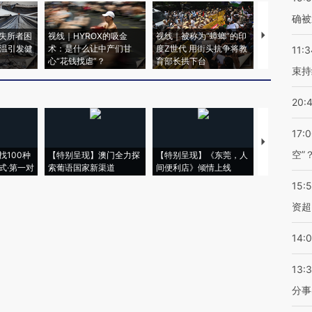
确被
失所者困
视线｜HYROX的吸金
视线｜被称为“蟑螂”的印
视线｜“入侵
高温引发健
术：是什么让中产们甘
度Z世代 用街头抗争将教
机”？难民潮
11:3
心“花钱找虐”？
育部长拱下台
飞地休达
束持
20:
17:
【推广】走
空”
找100种
【特别呈现】澳门全力探
【特别呈现】《东莞，人
会，让数智科
式·第一对
索葡语国家新渠道
间便利店》倾情上线
业
15:
资超
14:
13:
分事