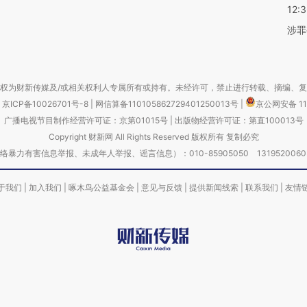
12:
涉罪
权为财新传媒及/或相关权利人专属所有或持有。未经许可，禁止进行转载、摘编、
京ICP备10026701号-8
|
网信算备110105862729401250013号
|
京公网安备 11
广播电视节目制作经营许可证：京第01015号
|
出版物经营许可证：第直100013号
Copyright 财新网 All Rights Reserved 版权所有 复制必究
害信息举报、未成年人举报、谣言信息）：010-85905050 13195200605 举报邮
于我们
|
加入我们
|
啄木鸟公益基金会
|
意见与反馈
|
提供新闻线索
|
联系我们
|
友情