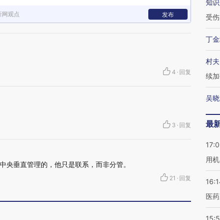
知识
新网观点
发布
受伤
丁金
村夫
4
·
回复
续加
吴晓
最
3
·
回复
17:
用机
中央垂直管理的，他只是联系，而非分管。
21
·
回复
16:1
医药
15:5