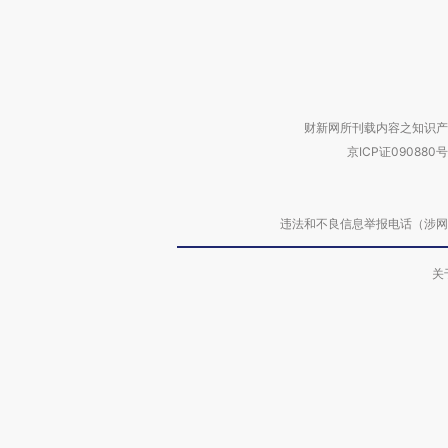
财新网所刊载内容之知识产
京ICP证090880号
违法和不良信息举报电话（涉网络暴力有
关