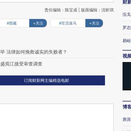
财
责任编辑：陈宝成 | 版面编辑：沈昕琪
伍戈
#西藏
+关注
#官员落马
+关注
罗志
易峘
毕 法律如何挽救诚实的失败者？
视
长盛焉江接受审查调查
订阅财新网主编精选电邮
博
唐涯