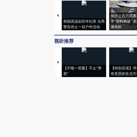
加沙上百万流离
韩国高温创百年纪录 当局
于“塑料烤箱” 
警告停止一切户外活动
康危机
视听推荐
【不唯一答案】不止“养
【特别呈现】寻
老”
有意思的生活方