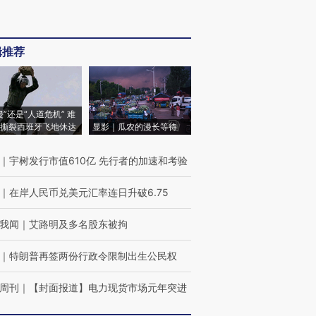
辑推荐
侵”还是“人道危机” 难
撕裂西班牙飞地休达
显影｜瓜农的漫长等待
｜
宇树发行市值610亿 先行者的加速和考验
｜
在岸人民币兑美元汇率连日升破6.75
我闻
｜
艾路明及多名股东被拘
｜
特朗普再签两份行政令限制出生公民权
周刊
｜
【封面报道】电力现货市场元年突进