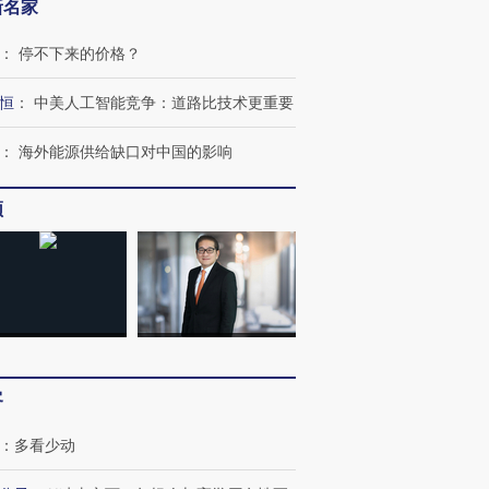
新名家
：
停不下来的价格？
恒
：
中美人工智能竞争：道路比技术更重要
：
海外能源供给缺口对中国的影响
频
客
：
多看少动