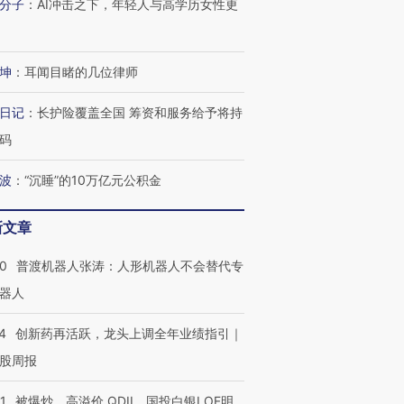
分子
：
AI冲击之下，年轻人与高学历女性更
坤
：
耳闻目睹的几位律师
日记
：
长护险覆盖全国 筹资和服务给予将持
码
波
：
“沉睡”的10万亿元公积金
新文章
00
普渡机器人张涛：人形机器人不会替代专
器人
4
创新药再活跃，龙头上调全年业绩指引｜
股周报
1
被爆炒、高溢价 QDII、国投白银LOF明