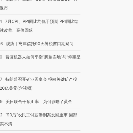
退市
”还是“人道危
湖北宜昌局部短时降雨
哈尔滨遭遇短时极端强降
撕裂西班牙
128毫米 紧急转移近
雨 3小时累计雨量超80毫
秘鲁纳斯
4
7月CPI、PPI同比均低于预期 PPI同比结
4000人
米
13人遇难
续改善、高位回落
46
观势｜离岸信托90天补税窗口期疑问
00
普渡机器人如何平衡“脚踏实地”与“仰望星
进第四届链博
【商旅对话】华住集团
？
技“链”接产
【特别呈现】寻找100种
CFO：不靠规模取胜，华
【特别呈
有意思的生活方式·第三对
住三大增长引擎是什么？
有意思的
57
特朗普召开矿业圆桌会 拟向关键矿产投
20亿美元(含视频)
09
美日联合干预汇率，为何影响了黄金
32
“90后”农民工讨薪涉刑案发回重审 因部
实不清