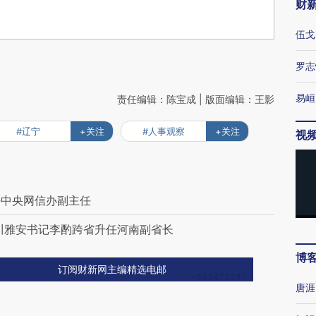
财
伍戈
罗志
易峘
责任编辑：陈宝成 | 版面编辑：王影
#辽宁
+关注
#人事观察
+关注
视
任中央网信办副主任
川雅安书记李酌跨省升任河南副省长
博
订阅财新网主编精选电邮
唐涯