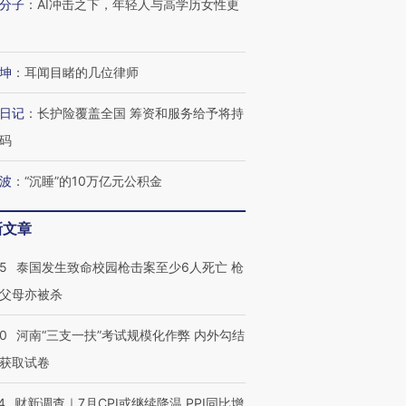
分子
：
AI冲击之下，年轻人与高学历女性更
坤
：
耳闻目睹的几位律师
日记
：
长护险覆盖全国 筹资和服务给予将持
码
波
：
“沉睡”的10万亿元公积金
新文章
45
泰国发生致命校园枪击案至少6人死亡 枪
父母亦被杀
跨国走私7万
视线｜被称为“蟑螂”的印
视线｜“入侵”还是“人道危
检体内含3种
度Z世代 用街头抗争将教
机”？难民潮撕裂西班牙
秘鲁纳斯
40
河南“三支一扶”考试规模化作弊 内外勾结
育部长拱下台
飞地休达
13人遇难
获取试卷
4
财新调查｜7月CPI或继续降温 PPI同比增