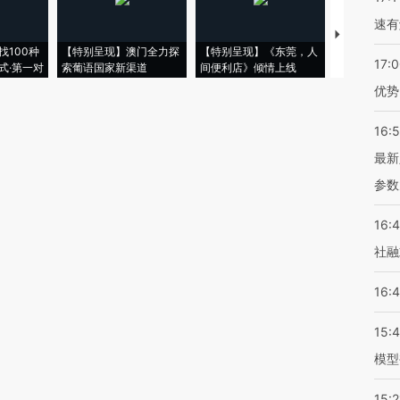
速有
【推广】走
找100种
【特别呈现】澳门全力探
【特别呈现】《东莞，人
会，让数智科
17:
式·第一对
索葡语国家新渠道
间便利店》倾情上线
业
优势
16:
最新
参数
16:
社融
16:
15:
模型
15:2