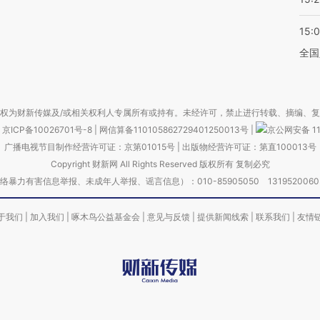
15:
全国
权为财新传媒及/或相关权利人专属所有或持有。未经许可，禁止进行转载、摘编、
京ICP备10026701号-8
|
网信算备110105862729401250013号
|
京公网安备 11
广播电视节目制作经营许可证：京第01015号
|
出版物经营许可证：第直100013号
Copyright 财新网 All Rights Reserved 版权所有 复制必究
害信息举报、未成年人举报、谣言信息）：010-85905050 13195200605 举报邮
于我们
|
加入我们
|
啄木鸟公益基金会
|
意见与反馈
|
提供新闻线索
|
联系我们
|
友情