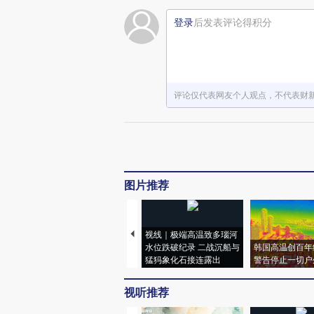
登录
后发表评论得积分
评论仅代表网友个人观点，不代表财
图片推荐
视线｜极端高温致多瑙河
水位跌破纪录 二战沉船与
韩国高温创百年
猛犸象化石接连露出
警告停止一切户
视听推荐