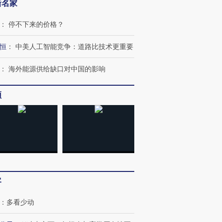
新名家
：
停不下来的价格？
恒
：
中美人工智能竞争：道路比技术更重要
：
海外能源供给缺口对中国的影响
频
客
：
多看少动