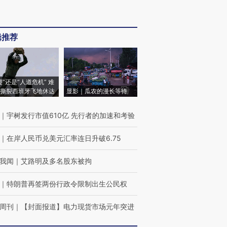
辑推荐
侵”还是“人道危机” 难
撕裂西班牙飞地休达
显影｜瓜农的漫长等待
｜
宇树发行市值610亿 先行者的加速和考验
｜
在岸人民币兑美元汇率连日升破6.75
我闻
｜
艾路明及多名股东被拘
｜
特朗普再签两份行政令限制出生公民权
周刊
｜
【封面报道】电力现货市场元年突进