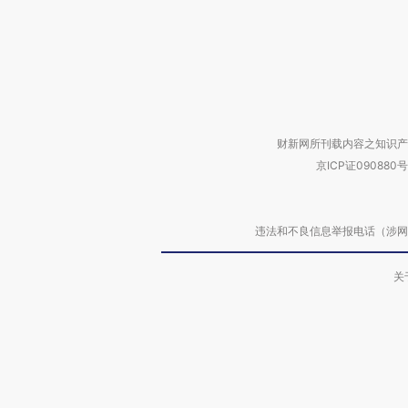
财新网所刊载内容之知识产
京ICP证090880号
违法和不良信息举报电话（涉网络暴力有
关