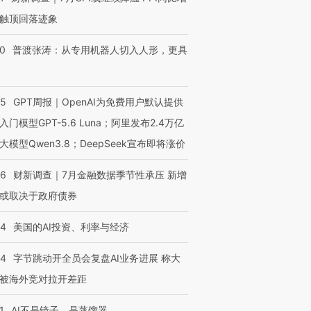
触顶回落迹象
进第四届链博
【商旅对话】华住集团
技“链”接产
【特别呈现】寻找100种
CFO：不靠规模取胜，华
【特别呈
00
普渡张涛：从专用机器人切入人形，更具
有意思的生活方式·第三对
住三大增长引擎是什么？
有意思的
55
GPT周报｜OpenAI为免费用户默认提供
入门模型GPT-5.6 Luna；阿里发布2.4万亿
大模型Qwen3.8；DeepSeek宣布即将涨价
46
财新调查｜7月金融数据季节性承压 新增
或取决于政府债券
44
美国的AI投资、利率与经济
44
字节跳动开全员会复盘AI业务进展 称大
被海外竞对拉开差距
1
AI不是镜子，是蒸馏器