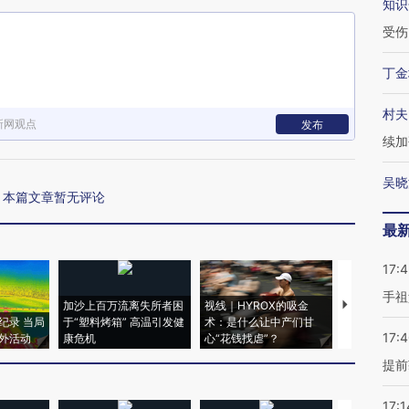
知识
受伤
丁金
村夫
新网观点
发布
续加
吴晓
本篇文章暂无评论
最
17:
手祖
加沙上百万流离失所者困
视线｜HYROX的吸金
马航飞行员
纪录 当局
于“塑料烤箱” 高温引发健
术：是什么让中产们甘
粒摇头丸 尿
17:
外活动
康危机
心“花钱找虐”？
毒品
提前
17:1