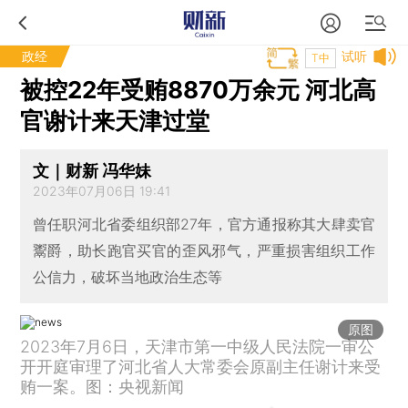
政经
试听
T中
被控22年受贿8870万余元 河北高
官谢计来天津过堂
文｜财新 冯华妹
2023年07月06日 19:41
曾任职河北省委组织部27年，官方通报称其大肆卖官
鬻爵，助长跑官买官的歪风邪气，严重损害组织工作
公信力，破坏当地政治生态等
原图
2023年7月6日，天津市第一中级人民法院一审公
开开庭审理了河北省人大常委会原副主任谢计来受
贿一案。图：央视新闻