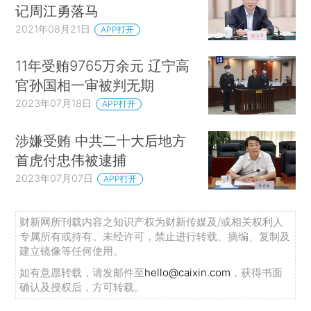
记周江勇落马
2021年08月21日
APP打开
11年受贿9765万余元 辽宁高
官孙国相一审被判无期
2023年07月18日
APP打开
涉嫌受贿 中共二十大后地方
首虎付忠伟被逮捕
2023年07月07日
APP打开
财新网所刊载内容之知识产权为财新传媒及/或相关权利人
专属所有或持有。未经许可，禁止进行转载、摘编、复制及
建立镜像等任何使用。
如有意愿转载，请发邮件至
hello@caixin.com
，获得书面
确认及授权后，方可转载。