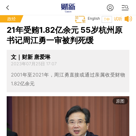
政经
English
试听
T中
21年受贿1.82亿余元 55岁杭州原
书记周江勇一审被判死缓
文｜财新 唐爱琳
2023年07月25日 17:07
2001年至2021年，周江勇直接或通过亲属收受财物
1.82亿余元
原图