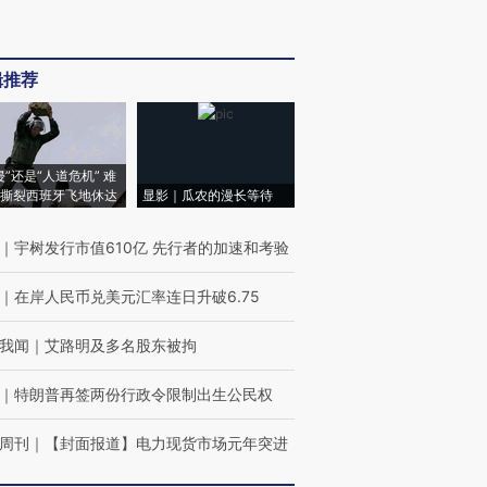
辑推荐
侵”还是“人道危机” 难
撕裂西班牙飞地休达
显影｜瓜农的漫长等待
｜
宇树发行市值610亿 先行者的加速和考验
｜
在岸人民币兑美元汇率连日升破6.75
我闻
｜
艾路明及多名股东被拘
｜
特朗普再签两份行政令限制出生公民权
周刊
｜
【封面报道】电力现货市场元年突进