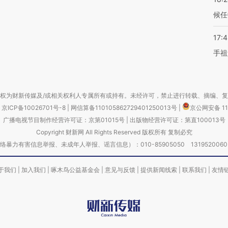
候任
17:
手祖
权为财新传媒及/或相关权利人专属所有或持有。未经许可，禁止进行转载、摘编、
京ICP备10026701号-8
|
网信算备110105862729401250013号
|
京公网安备 11
广播电视节目制作经营许可证：京第01015号
|
出版物经营许可证：第直100013号
Copyright 财新网 All Rights Reserved 版权所有 复制必究
害信息举报、未成年人举报、谣言信息）：010-85905050 13195200605 举报邮
于我们
|
加入我们
|
啄木鸟公益基金会
|
意见与反馈
|
提供新闻线索
|
联系我们
|
友情