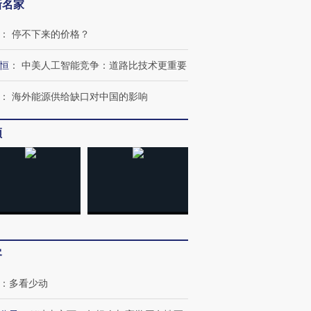
新名家
：
停不下来的价格？
恒
：
中美人工智能竞争：道路比技术更重要
：
海外能源供给缺口对中国的影响
频
客
：
多看少动