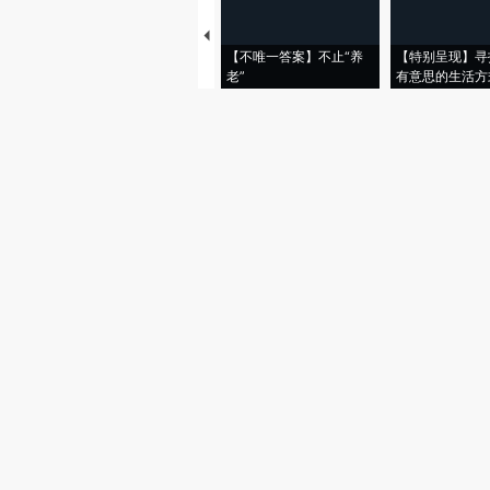
【不唯一答案】不止“养
【特别呈现】寻
老”
有意思的生活方