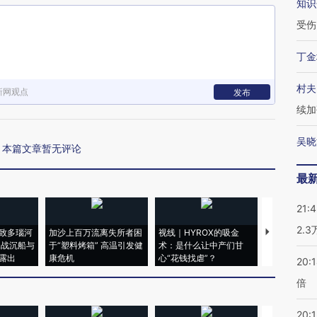
知识
受伤
丁金
村夫
新网观点
发布
续加
吴晓
本篇文章暂无评论
最
21:
2.
致多瑙河
加沙上百万流离失所者困
视线｜HYROX的吸金
马航飞行员
二战沉船与
于“塑料烤箱” 高温引发健
术：是什么让中产们甘
粒摇头丸 尿
露出
康危机
心“花钱找虐”？
毒品
20:
倍
20:1