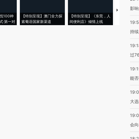
影响
【推广】走
找100种
【特别呈现】澳门全力探
【特别呈现】《东莞，人
会，让数智科
式·第一对
索葡语国家新渠道
间便利店》倾情上线
业
19:5
持续
19:1
过7
19:1
能否
19:
大选
19:0
会向
18: