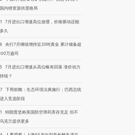
国内锂资源供需格局
进第四届链博
【商旅对话】华住集团
技“链”接产
【特别呈现】寻找100种
CFO：不靠规模取胜，华
【特别呈
有意思的生活方式·第三对
住三大增长引擎是什么？
有意思的
1
7月进出口增速高位放缓，价格驱动还能
多久
8
央行7月继续增持近20吨黄金 累计储备超
600万盎司
5
7月进出口增速从高位略有回落 涨价动力
持续？
07
下周前瞻：生态环境法典施行；巴西总统
进入竞选阶段
1
特朗普坚称美国防空弹药库存充足 但不
乌克兰提供更多
24
人事观察｜上海55岁女副市长解冬进京