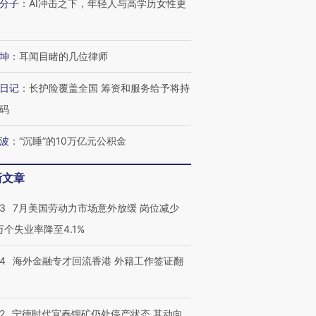
分子
：
AI冲击之下，年轻人与高学历女性更
坤
：
耳闻目睹的几位律师
日记
：
长护险覆盖全国 筹资和服务给予将持
码
波
：
“沉睡”的10万亿元公积金
新文章
43
7月美国劳动力市场意外放缓 岗位减少
3万个失业率降至4.1%
跨国走私7万
视线｜被称为“蟑螂”的印
视线｜“入侵”还是“人道危
检体内含3种
度Z世代 用街头抗争将教
机”？难民潮撕裂西班牙
秘鲁纳斯
育部长拱下台
飞地休达
13人遇难
14
海外金融专才回流香港 外籍工作签证翻
2
宁德时代宜春锂矿仍处停产状态 其动向