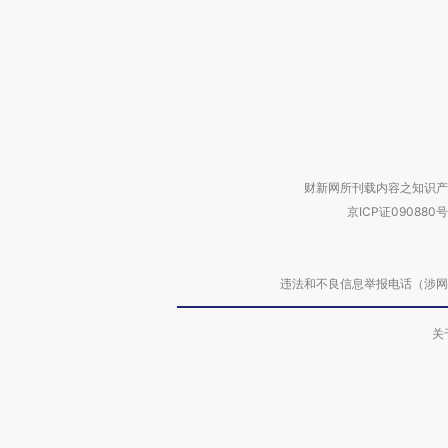
财新网所刊载内容之知识产
京ICP证090880号
违法和不良信息举报电话（涉网络暴力有
关