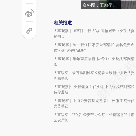
资料图：王贻星。
相关报道
人事观察｜接替陈一新 53岁訚柏履新中央政法委
秘书长
人事观察｜陈一新任国家安全部部长 曾临危受命
返汉参与指挥“战疫”
人事观察｜半年两度履新 林锐任中央统战部副部
长
人事观察｜最高检副检察长杨春雷履新中央政法委
副秘书长
人事观察|中央新疆办主任换将 中央统战部副部长
侍俊履新
人事观察｜上海公安高层调整 副市长张亚宏兼任
党委书记
人事观察｜“70后”公安部办公厅主任黄瑞雪任甘肃
公安厅长