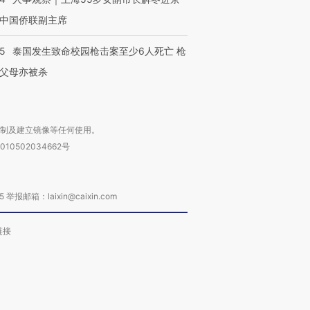
中国侨联副主席
45
泰国发生致命校园枪击案至少6人死亡 枪
父母亦被杀
复制及建立镜像等任何使用。
010502034662号
箱：laixin@caixin.com
链接