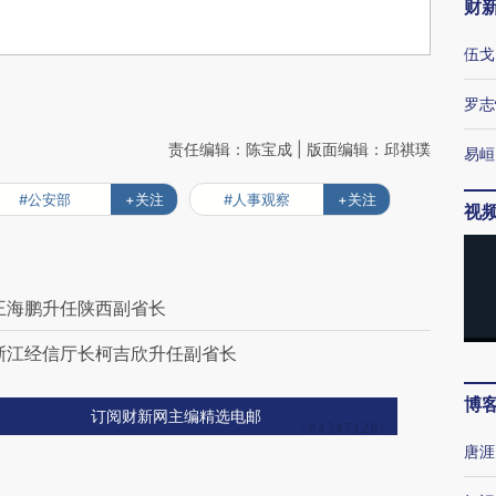
财
伍戈
罗志
责任编辑：陈宝成 | 版面编辑：邱祺璞
易峘
#公安部
+关注
#人事观察
+关注
视
王海鹏升任陕西副省长
浙江经信厅长柯吉欣升任副省长
博
订阅财新网主编精选电邮
唐涯