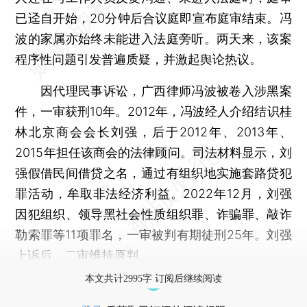
已迳自开始，20分钟后合议庭即宣布庭审结束。冯
波的家属亦始终未能进入法庭旁听。两天来，该案
程序性问题引发普遍质疑，并激起舆论热议。
因代理民事诉讼，广西律师冯波被卷入涉黑案
件，一审获刑10年。2012年，冯波经人介绍结识桂
林北京商会会长刘强，后于2012年、2013年、
2015年担任该商会的法律顾问。司法材料显示，刘
强假借民间借贷之名，通过有组织地实施套路贷犯
罪活动，牟取非法经济利益。2022年12月，刘强
因犯组织、领导黑社会性质组织罪、诈骗罪、敲诈
勒索罪等11项罪名，一审被判有期徒刑25年。刘强
上诉后，二审维持原判。
本文共计2995字 订阅后继续阅读