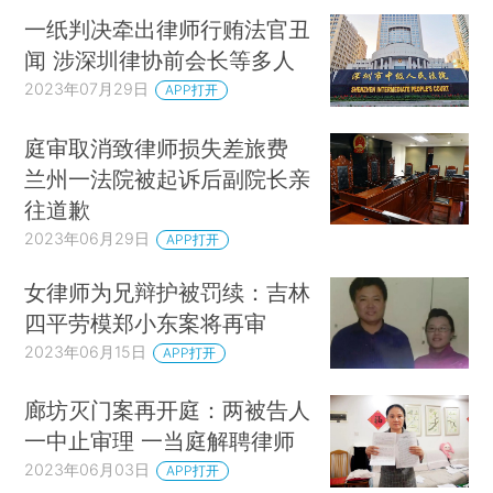
一纸判决牵出律师行贿法官丑
闻 涉深圳律协前会长等多人
2023年07月29日
APP打开
庭审取消致律师损失差旅费
兰州一法院被起诉后副院长亲
往道歉
2023年06月29日
APP打开
女律师为兄辩护被罚续：吉林
四平劳模郑小东案将再审
2023年06月15日
APP打开
廊坊灭门案再开庭：两被告人
一中止审理 一当庭解聘律师
2023年06月03日
APP打开