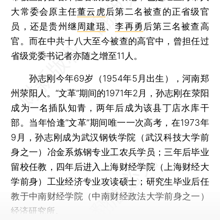
大常委会原主任
董云虎
后第二名被查的正省级官
员，还是贵州继
周建琨
、
李再勇
后第三名被查高
官。而在中共十八大至今被查的高官中，曾担任过
省级党委书记者亦随之增至11人。
孙志刚今年69岁（1954年5月出生），河南郑
州荥阳人。“文革”期间的1971年2月，孙志刚在荥阳
成为一名插队知青，两年后成为该县丁店水库干
部。当年恰逢“文革”期间唯一一次高考，在1973年
9月，孙志刚成为武汉钢铁学院（武汉科技大学前
身之一）冶金系炼钢专业工农兵学员；三年后毕业
留校任教，四年后进入上海财经学院（上海财经大
学前身）工业经济专业攻读硕士；研究生毕业后任
教于中南财经学院（中南财经政法大学前身之一）
经济研究所。