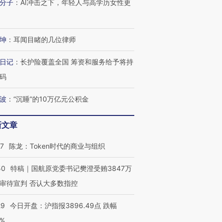
分子
：
AI冲击之下，年轻人与高学历女性更
坤
：
耳闻目睹的几位律师
日记
：
长护险覆盖全国 筹资和服务给予将持
码
波
：
“沉睡”的10万亿元公积金
新文章
OX的吸金
马航飞行员跨国走私7万
视线｜被称为“蟑螂”的印
让中产们甘
粒摇头丸 尿检体内含3种
度Z世代 用街头抗争将教
秘鲁纳斯
07
陈龙：Token时代的商业与组织
”？
毒品
育部长拱下台
13人遇难
50
特稿｜国航原党委书记樊澄受贿3847万
审待宣判 否认大多数指控
29
今日开盘：沪指报3896.49点 跌幅
进第四届链博
【商旅对话】华住集团
技“链”接产
【特别呈现】寻找100种
CFO：不靠规模取胜，华
【特别呈
0%