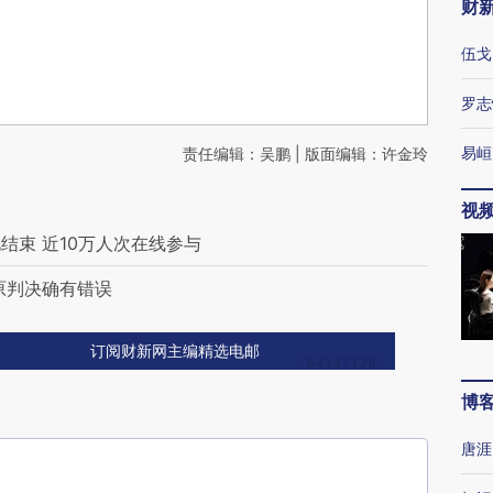
财
伍戈
罗志
易峘
责任编辑：吴鹏 | 版面编辑：许金玲
视
结束 近10万人次在线参与
原判决确有错误
订阅财新网主编精选电邮
博
唐涯