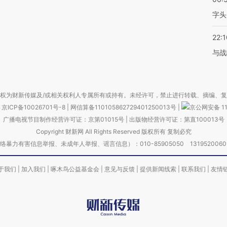
字头
22:1
与战
权为财新传媒及/或相关权利人专属所有或持有。未经许可，禁止进行转载、摘编、
京ICP备10026701号-8
|
网信算备110105862729401250013号
|
京公网安备 11
广播电视节目制作经营许可证：京第01015号
|
出版物经营许可证：第直100013号
Copyright 财新网 All Rights Reserved 版权所有 复制必究
害信息举报、未成年人举报、谣言信息）：010-85905050 13195200605 举报邮
于我们
|
加入我们
|
啄木鸟公益基金会
|
意见与反馈
|
提供新闻线索
|
联系我们
|
友情