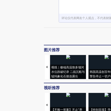
评论仅代表网友个人观点，不代表财
图片推荐
视线｜极端高温致多瑙河
水位跌破纪录 二战沉船与
韩国高温创百年
猛犸象化石接连露出
警告停止一切户
视听推荐
【不唯一答案】不止“养
【特别呈现】寻