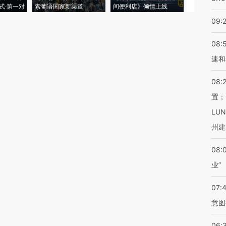
式·第一对
索葡语国家新渠道
间便利店》倾情上线
业
09:
08:
速和
08:
置；
LU
州建
08:
业”
07:
意图
06: