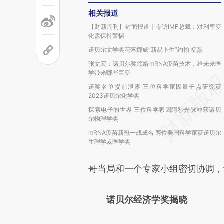
相关报道
【财新周刊】封面报道｜专访IMF总裁：对利率变
化需保持警惕
诺贝尔文学奖花落挪威“新易卜生”约翰·福瑟
张文宏：诺贝尔奖颁给mRNA疫苗技术，给未来医
学带来哪些巨变
诺奖名单提前泄露 三位科学家因量子点研究获
2023诺贝尔化学奖
探索电子的世界 三位科学家因阿秒光脉冲获诺贝
尔物理学奖
mRNA疫苗新冠一战成名 两位美国科学家获诺贝尔
生理学或医学奖
哥当局和一个专家小组密切协调，
诺贝尔经济学奖揭晓