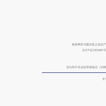
财新网所刊载内容之知识产
京ICP证090880号
违法和不良信息举报电话（涉网络暴力有
关