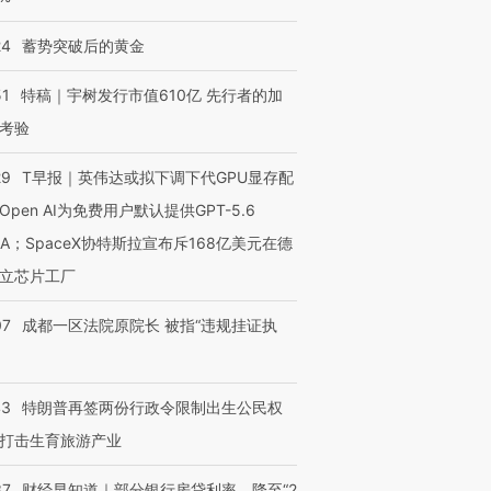
有意思的生活方式·第三对
住三大增长引擎是什么？
有意思的
24
蓄势突破后的黄金
51
特稿｜宇树发行市值610亿 先行者的加
考验
29
T早报｜英伟达或拟下调下代GPU显存配
Open AI为免费用户默认提供GPT-5.6
NA；SpaceX协特斯拉宣布斥168亿美元在德
立芯片工厂
07
成都一区法院原院长 被指“违规挂证执
43
特朗普再签两份行政令限制出生公民权
打击生育旅游产业
37
财经早知道｜部分银行房贷利率，降至“2