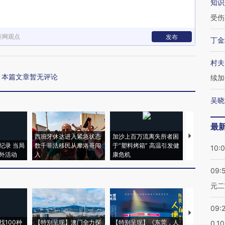
知识
受伤
新网观点
发布
丁金
村夫
本篇文章暂无评论
续加
吴晓
最
西班牙休达进入紧急状态
加沙上百万流离失所者困
视线｜HYR
纪录 当局
数千非法移民从摩洛哥闯
于“塑料烤箱” 高温引发健
术：是什么
10:
外活动
入
康危机
心“花钱找虐
09:
元二
09:
【推广】走
找100种
【特别呈现】澳门全力探
【特别呈现】《东莞，人
会，让数智科
0.1