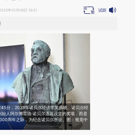
试听
2023年10月06日 19:21
报
时45分，2023年诺贝尔经济学奖揭晓。诺贝尔经
创始人阿尔弗雷德·诺贝尔遗愿设立的奖项，而是
立300周年之际，为纪念诺贝尔所设。图：视觉中