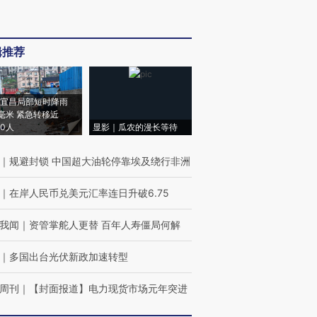
辑推荐
宜昌局部短时降雨
8毫米 紧急转移近
00人
显影｜瓜农的漫长等待
｜
规避封锁 中国超大油轮停靠埃及绕行非洲
｜
在岸人民币兑美元汇率连日升破6.75
我闻
｜
资管掌舵人更替 百年人寿僵局何解
｜
多国出台光伏新政加速转型
周刊
｜
【封面报道】电力现货市场元年突进