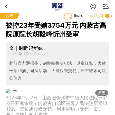
政经
English
试听
T中
被控23年受贿3754万元 内蒙古高
院原院长胡毅峰忻州受审
文｜财新 冯华妹
2023年11月03日 08:27
此前官方通报指，胡毅峰执法犯法、以案谋私，大肆
干预和插手司法活动，大搞权钱交易，严重破坏司法
公信力
原图
2023年11月2日，山西省忻州市中级人民法院一审
公开开庭审理了内蒙古自治区高级人民法院原党组
书记、院长胡毅峰受贿、利用影响力受贿一案。
图：央视新闻客户端