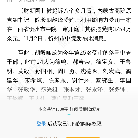
【财新网】
被起诉八个多月后，内蒙古高院原
党组书记、院长胡毅峰受贿、利用影响力受贿一案
在山西省忻州市中院一审开庭，其被控受贿3754万
余元。11月2日，忻州市中院发布此消息。
至此，胡毅峰成为今年第25名受审的落马中管
干部，此前24人为徐鸣、郝春荣、徐宝义、于鲁
明、黄毅、孙国相、周江勇、沈德咏、刘宏武、龚
建华、宋希斌、陈家东、谢计来、蔡鄂生、李国
华、张敬华、盛光祖、张本才、张永泽、张务锋、
王铭晖、王大伟、曹广晶和王滨。
本文共计1700字 订阅后继续阅读
登录
后获取已订阅的阅读权限