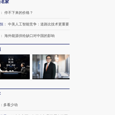
新名家
：
停不下来的价格？
恒
：
中美人工智能竞争：道路比技术更重要
：
海外能源供给缺口对中国的影响
频
客
：
多看少动