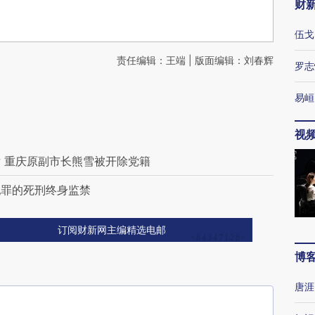
财
伍戈
责任编辑：王端 | 版面编辑：刘春辉
罗志
易峘
视
 重庆原副市长熊雪被开除党籍
犯罪的死刑终身监禁
订阅财新网主编精选电邮
博
唐涯