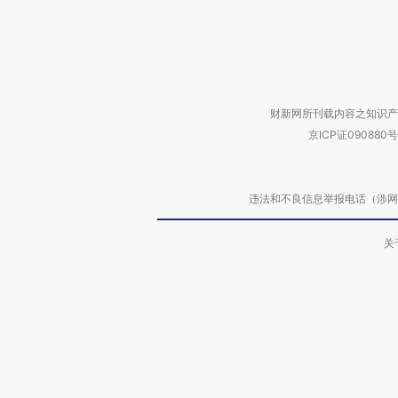
财新网所刊载内容之知识产
京ICP证090880号
违法和不良信息举报电话（涉网络暴力有
关