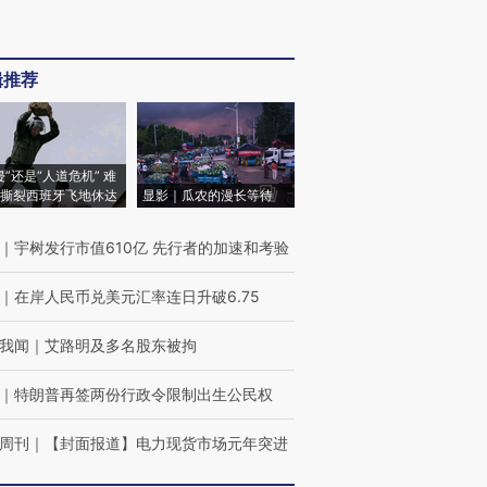
辑推荐
侵”还是“人道危机” 难
撕裂西班牙飞地休达
显影｜瓜农的漫长等待
｜
宇树发行市值610亿 先行者的加速和考验
｜
在岸人民币兑美元汇率连日升破6.75
我闻
｜
艾路明及多名股东被拘
｜
特朗普再签两份行政令限制出生公民权
周刊
｜
【封面报道】电力现货市场元年突进