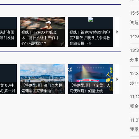
15:
资超
失所者困
视线｜HYROX的吸金
视线｜被称为“蟑螂”的印
视线｜“入侵
14:
高温引发健
术：是什么让中产们甘
度Z世代 用街头抗争将教
机”？难民潮
心“花钱找虐”？
育部长拱下台
飞地休达
13:
分事
12:
【推广】走
涉罪
找100种
【特别呈现】澳门全力探
【特别呈现】《东莞，人
会，让数智科
式·第一对
索葡语国家新渠道
间便利店》倾情上线
业
11:1
积金
11:0
逐季