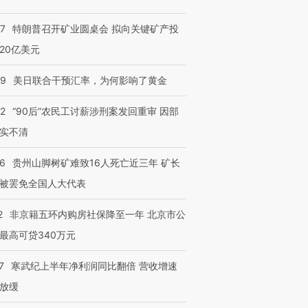
57
特朗普召开矿业圆桌会 拟向关键矿产投
20亿美元
”还是“人道危
湖北宜昌局部短时降雨
哈尔滨遭遇短时极端强降
09
美日联合干预汇率，为何影响了黄金
撕裂西班牙
128毫米 紧急转移近
雨 3小时累计雨量超80毫
秘鲁纳斯
4000人
米
13人遇难
32
“90后”农民工讨薪涉刑案发回重审 因部
实不清
36
贵州山脚树矿难致16人死亡近三年 矿长
进第四届链博
【商旅对话】华住集团
被罢免全国人大代表
技“链”接产
【特别呈现】寻找100种
CFO：不靠规模取胜，华
【特别呈
有意思的生活方式·第三对
住三大增长引擎是什么？
有意思的
2
非京籍五环内购房社保降至一年 北京市公
最高可贷340万元
7
寒武纪上半年净利润同比翻倍 营收增速
放缓