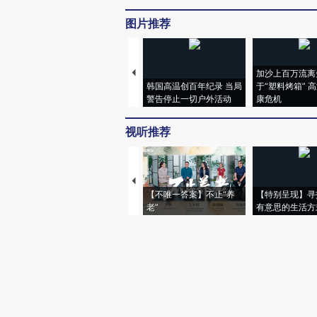
图片推荐
加沙上百万流离
韩国高温创百年纪录 当局
于“塑料烤箱” 
警告停止一切户外活动
康危机
视听推荐
【不唯一答案】不止“养
【特别呈现】寻
老”
有意思的生活方