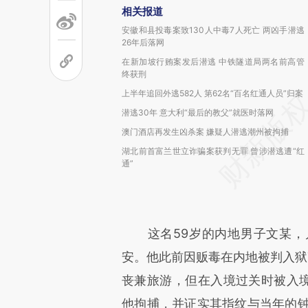
相关报道
安徽和县投毒案致130人中毒7人死亡 两凶手潜逃
26年后落网
在新加坡行贿案发后潜逃 中铁隧道局两名前高管
终获刑
上半年追回外逃582人 第62名“百名红通人员”归案
潜逃30年 意大利“最后的教父”就医时落网
澳门酒店再发生凶杀案 嫌疑人潜逃潮州被拘捕
湖北前首富兰世立诈骗案获判无罪 曾涉潜逃遭“红
通”
这名59岁的内地男子文某，
安。他此前因贩毒在内地被判入狱7
丧兼旅游，但在入境过关时被入境
他拘捕，并证实其指纹与当年的钟