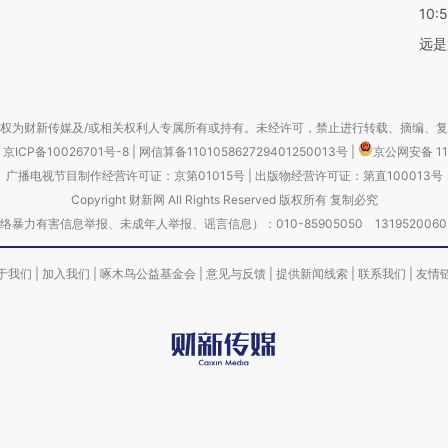
10:
远是
权为财新传媒及/或相关权利人专属所有或持有。未经许可，禁止进行转载、摘编、
京ICP备10026701号-8
|
网信算备110105862729401250013号
|
京公网安备 11
广播电视节目制作经营许可证：京第01015号
|
出版物经营许可证：第直100013号
Copyright 财新网 All Rights Reserved 版权所有 复制必究
害信息举报、未成年人举报、谣言信息）：010-85905050 13195200605 举报邮
于我们
|
加入我们
|
啄木鸟公益基金会
|
意见与反馈
|
提供新闻线索
|
联系我们
|
友情