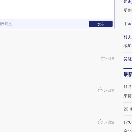
知识
受伤
丁金
新网观点
发布
村夫
续加
·
回复
吴晓
最
11:3
5
·
回复
束持
20:
17:
5
·
回复
空”