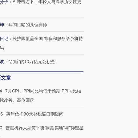
分子
：
AI冲击之下，年轻人与高学历女性更
坤
：
耳闻目睹的几位律师
日记
：
长护险覆盖全国 筹资和服务给予将持
码
波
：
“沉睡”的10万亿元公积金
新文章
4
7月CPI、PPI同比均低于预期 PPI同比结
续改善、高位回落
46
离岸信托90天补税窗口期疑问
00
普渡机器人如何平衡“脚踏实地”与“仰望星
？