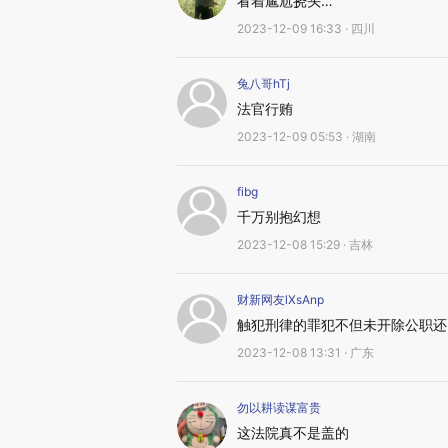
看着尴尬挠头…
2023-12-09 16:33 · 四川
兔八哥hTj
法官行贿
2023-12-09 05:53 · 湖南
fibg
千万别抱幻想
2023-12-08 15:29 · 吉林
财新网友lXsAnp
触犯刑律的罪犯不但未开除公职还
2023-12-08 13:31 · 广东
勿以耕读谋富贵
这法院真不是盖的