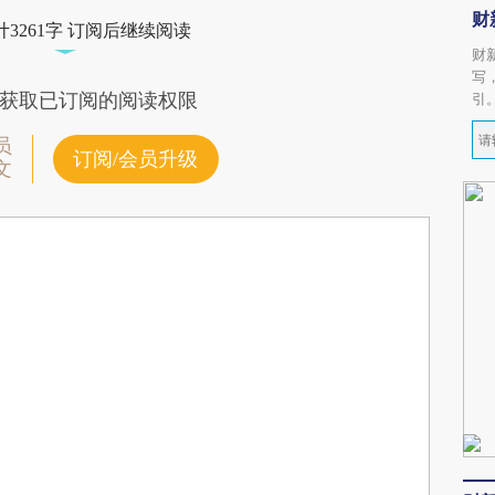
财
3261字 订阅后继续阅读
财
写
获取已订阅的阅读权限
引
员
订阅/会员升级
文