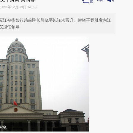
2023年12月08日 14:58
应江被指曾行贿前院长熊晓平以谋求晋升。熊晓平案引发内江
院担任领导
法院。