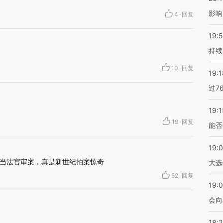
影响
4
·
回复
19:5
持续
10
·
回复
19:1
过7
19:1
19
·
回复
能否
19:
当法官审案，真是新世纪拍案惊奇
大选
52
·
回复
19:0
会向
18: