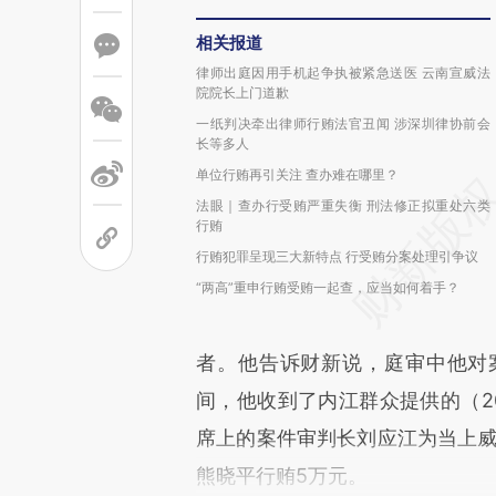
相关报道
律师出庭因用手机起争执被紧急送医 云南宣威法
院院长上门道歉
一纸判决牵出律师行贿法官丑闻 涉深圳律协前会
长等多人
单位行贿再引关注 查办难在哪里？
法眼｜查办行受贿严重失衡 刑法修正拟重处六类
行贿
行贿犯罪呈现三大新特点 行受贿分案处理引争议
“两高”重申行贿受贿一起查，应当如何着手？
者。他告诉财新说，庭审中他对
间，他收到了内江群众提供的（20
席上的案件审判长刘应江为当上威
熊晓平行贿5万元。