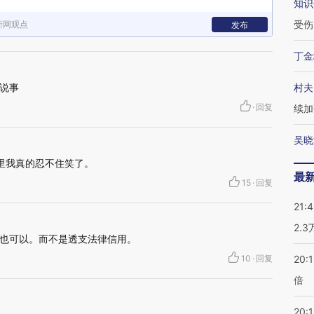
知识
受伤
新网观点
发布
丁金
说事
村夫
·
回复
续加
吴晓
里我真的忍不住笑了。
最
15
·
回复
21:
2.
也可以。而不是透支法律信用。
10
·
回复
20:
倍
20:1