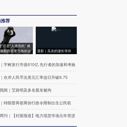
辑推荐
侵”还是“人道危机” 难
撕裂西班牙飞地休达
显影｜瓜农的漫长等待
｜
宇树发行市值610亿 先行者的加速和考验
｜
在岸人民币兑美元汇率连日升破6.75
我闻
｜
艾路明及多名股东被拘
｜
特朗普再签两份行政令限制出生公民权
周刊
｜
【封面报道】电力现货市场元年突进