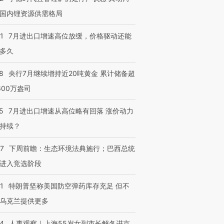
国内锂资源供需格局
1
7月进出口增速高位放缓，价格驱动还能
多久
8
央行7月继续增持近20吨黄金 累计储备超
600万盎司
5
7月进出口增速从高位略有回落 涨价动力
持续？
07
下周前瞻：生态环境法典施行；巴西总统
进入竞选阶段
1
特朗普坚称美国防空弹药库存充足 但不
乌克兰提供更多
24
人事观察｜上海55岁女副市长解冬进京