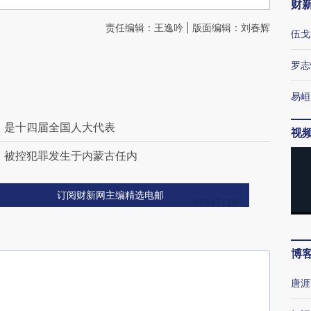
财
责任编辑：王逸吟 | 版面编辑：刘春辉
伍戈
罗志
易峘
 是十四届全国人大代表
视
 被控犯罪发生于内蒙古任内
订阅财新网主编精选电邮
博
唐涯