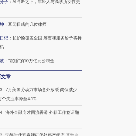
分子
：
AI冲击之下，年轻人与高学历女性更
坤
：
耳闻目睹的几位律师
日记
：
长护险覆盖全国 筹资和服务给予将持
码
波
：
“沉睡”的10万亿元公积金
新文章
43
7月美国劳动力市场意外放缓 岗位减少
3万个失业率降至4.1%
14
海外金融专才回流香港 外籍工作签证翻
2
宁德时代宜春锂矿仍处停产状态 其动向