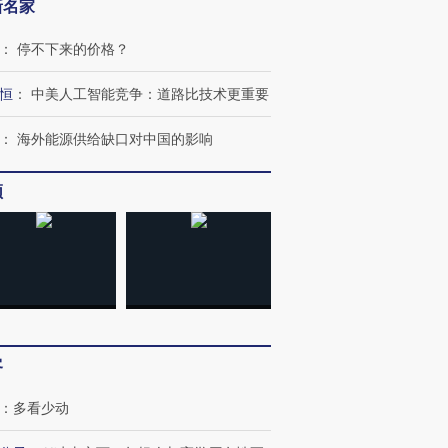
新名家
：
停不下来的价格？
恒
：
中美人工智能竞争：道路比技术更重要
：
海外能源供给缺口对中国的影响
频
客
：
多看少动