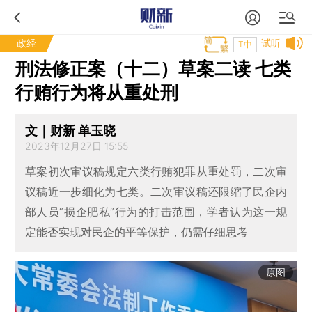
政经
试听
T中
刑法修正案（十二）草案二读 七类
行贿行为将从重处刑
文｜财新 单玉晓
2023年12月27日 15:55
草案初次审议稿规定六类行贿犯罪从重处罚，二次审
议稿近一步细化为七类。二次审议稿还限缩了民企内
部人员“损企肥私”行为的打击范围，学者认为这一规
定能否实现对民企的平等保护，仍需仔细思考
原图