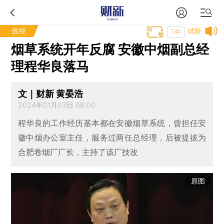
政经
试听
T中
烟草系统开年反腐 安徽中烟副总经
理程华良落马
文｜财新 黄晏浩
2024年01月03日 08:00
程华良的工作经历基本都在安徽烟草系统，曾担任安
徽中烟办公室主任，服务过两任总经理，后被提拔为
合肥卷烟厂厂长，主持了该厂技改
原图