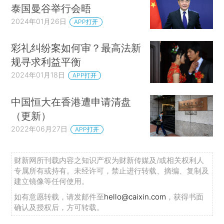
泰国曼谷举行会晤
2024年01月26日
APP打开
彩礼纠纷案如何审？最高法新
规寻求利益平衡
2024年01月18日
APP打开
中国恒大在香港遭申请清盘
（更新）
2022年06月27日
APP打开
财新网所刊载内容之知识产权为财新传媒及/或相关权利人
专属所有或持有。未经许可，禁止进行转载、摘编、复制及
建立镜像等任何使用。
如有意愿转载，请发邮件至
hello@caixin.com
，获得书面
确认及授权后，方可转载。